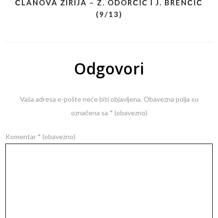
ČLANOVA ŽIRIJA – Z. ODORČIĆ I J. BRENČIČ
(9/13)
Odgovori
Vaša adresa e-pošte neće biti objavljena.
Obavezna polja su
označena sa
* (obavezno)
Komentar
* (obavezno)