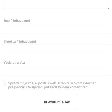
Ime
* (obavezno)
E-pošta
* (obavezno)
Web-stranica
Spremi moje ime, e-poštu i web-stranicu u ovom internet
pregledniku za sljedeći put kada budem komentirao.