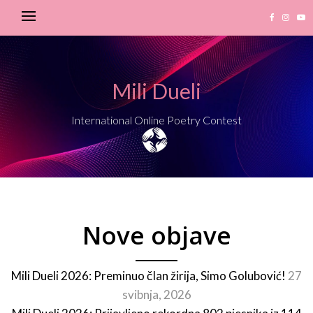
Mili Dueli
International Online Poetry Contest
Nove objave
Mili Dueli 2026: Preminuo član žirija, Simo Golubović!
27
svibnja, 2026