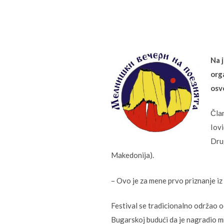
Na 
orga
osv
Član
Iovi
Drug
Makedonija).
– Ovo je za mene prvo priznanje iz
Festival se tradicionalno održao o
Bugarskoj budući da je nagradio m