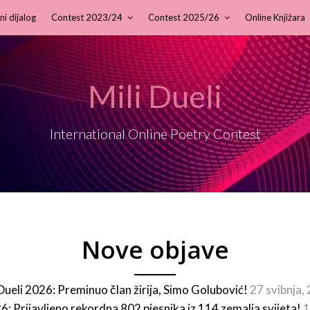
ni dijalog
Contest 2023/24
Contest 2025/26
Online Knjižara
Mili Dueli
International Online Poetry Contest
Nove objave
 Dueli 2026: Preminuo član žirija, Simo Golubović!
27 svibnja,
26: Prijavljeno rekordna 802 pjesnika iz 114 zemalja svijeta!
1