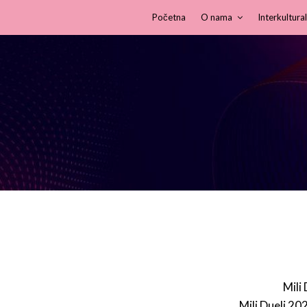
Početna
O nama
Interkultural
Mili
Mili Dueli 20