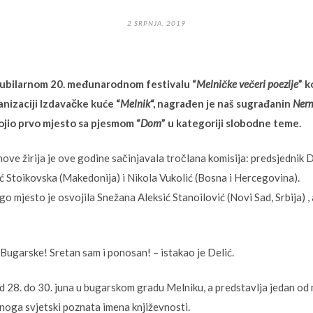
2 SRPNJA, 2019
jubilarnom 20. međunarodnom festivalu “
Melničke večeri poezije
” k
nizaciji Izdavačke kuće “
Melnik
“, nagrađen je naš sugrađanin
Nerm
ojio prvo mjesto sa pjesmom “
Dom
” u kategoriji slobodne teme.
ove žirija je ove godine sačinjavala tročlana komisija: predsjednik
ć Stoikovska (Makedonija) i Nikola Vukolić (Bosna i Hercegovina).
o mjesto je osvojila Snežana Aleksić Stanoilović (Novi Sad, Srbija) , 
 Bugarske! Sretan sam i ponosan! – istakao je Delić.
d 28. do 30. juna u bugarskom gradu Melniku, a predstavlja jedan od 
noga svjetski poznata imena književnosti.