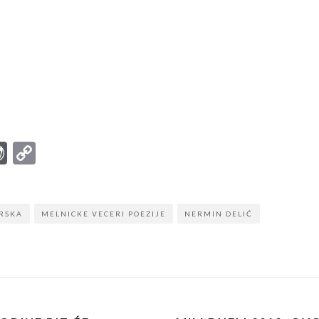
r
ter
mail
WordPress
Copy
Link
RSKA
MELNICKE VECERI POEZIJE
NERMIN DELIĆ