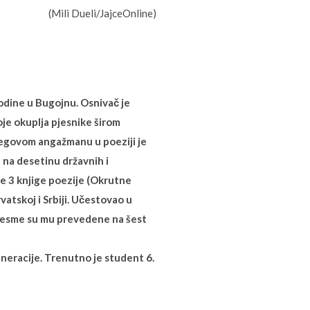
(Mili Dueli/JajceOnline)
dine u Bugojnu. Osnivač je
oje okuplja pjesnike širom
njegovom angažmanu u poeziji je
 na desetinu državnih i
je 3 knjige poezije (Okrutne
vatskoj i Srbiji. Učestovao u
jesme su mu prevedene na šest
neracije. Trenutno je student 6.