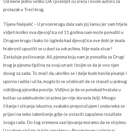
Od mene jedno veliko DA i poželjet ću sreću i ovom autoru za
prolazak u Treći krug.
Tijana Našpalić – U prvom krugu dala sam joj šansu jer sam htjela
vidjeti koliko ova djevojčica od 11 godina nam može ponuditi u
Drugom krugu i kako to izgleda kad djevojčica ove dobi je imala
hrabrosti upustiti se u duel sa odraslima. Nije mala stvar!
Zaslužuje poštovanje. Ali, pjesma koju nam je ponudila za Drugi
krug je pjesma tipična za ovaj uzrast i bojim se da je ovo njen
doseg za sada. To znači da, ukoliko se i dalje bude bavila pisanje i
uporno radila i učila, moglo bi se očekivati da će stasati u jednog
ozbiljnog pjesnika poezije. Vidljivo je da se ponekad hvatala u
koštac sa adekvatnim izrazima jer nije dorasla želji. Mnogo
čitanja i sticanja iskustva, svakako preporučujem i onda neka se
prijavi na neko takmičenje gdje će ostaviti zapažene rezultate
svoga rada. Do tog vremena sazrijevanja moramo da se strpimo.
U svakom slučaju je bila zapažena u Prvom krugu i nije kraj