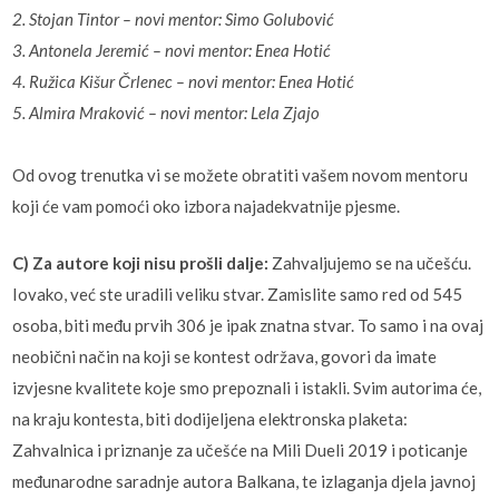
2. Stojan Tintor – novi mentor: Simo Golubović
3. Antonela Jeremić – novi mentor: Enea Hotić
4. Ružica Kišur Črlenec – novi mentor: Enea Hotić
5. Almira Mraković – novi mentor: Lela Zjajo
Od ovog trenutka vi se možete obratiti vašem novom mentoru
koji će vam pomoći oko izbora najadekvatnije pjesme.
C) Za autore koji nisu prošli dalje:
Zahvaljujemo se na učešću.
Iovako, već ste uradili veliku stvar. Zamislite samo red od 545
osoba, biti među prvih 306 je ipak znatna stvar. To samo i na ovaj
neobični način na koji se kontest održava, govori da imate
izvjesne kvalitete koje smo prepoznali i istakli. Svim autorima će,
na kraju kontesta, biti dodijeljena elektronska plaketa:
Zahvalnica i priznanje za učešće na Mili Dueli 2019 i poticanje
međunarodne saradnje autora Balkana, te izlaganja djela javnoj