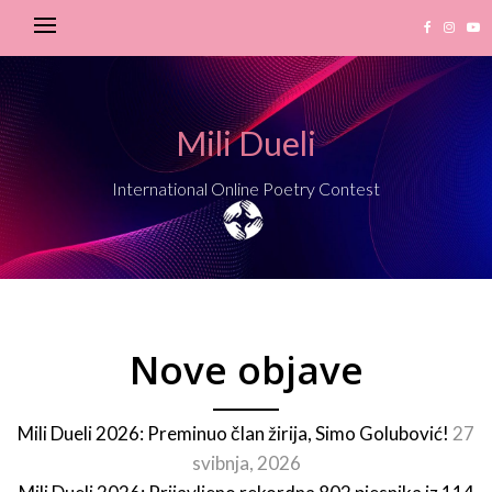
Mili Dueli
International Online Poetry Contest
Nove objave
Mili Dueli 2026: Preminuo član žirija, Simo Golubović!
27
svibnja, 2026