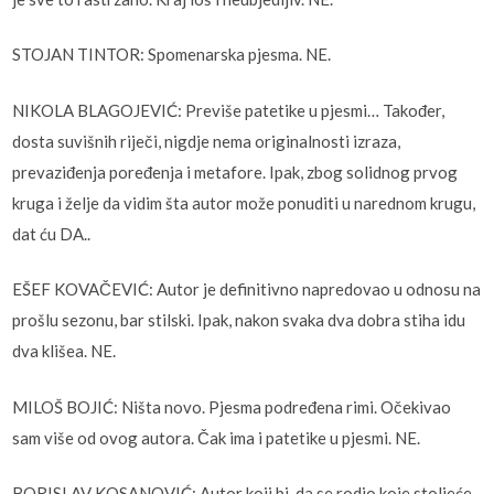
STOJAN TINTOR: Spomenarska pjesma. NE.
NIKOLA BLAGOJEVIĆ: Previše patetike u pjesmi… Također,
dosta suvišnih riječi, nigdje nema originalnosti izraza,
prevaziđenja poređenja i metafore. Ipak, zbog solidnog prvog
kruga i želje da vidim šta autor može ponuditi u narednom krugu,
dat ću DA..
EŠEF KOVAČEVIĆ: Autor je definitivno napredovao u odnosu na
prošlu sezonu, bar stilski. Ipak, nakon svaka dva dobra stiha idu
dva klišea. NE.
MILOŠ BOJIĆ: Ništa novo. Pjesma podređena rimi. Očekivao
sam više od ovog autora. Čak ima i patetike u pjesmi. NE.
BORISLAV KOSANOVIĆ: Autor koji bi, da se rodio koje stoljeće