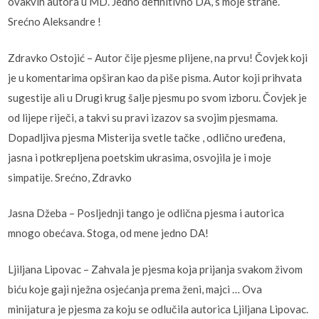
ovakvih autora u MD. Jedno definitivno DA, s moje strane.
Srećno Aleksandre !
Zdravko Ostojić – Autor čije pjesme plijene, na prvu! Čovjek koji
je u komentarima opširan kao da piše pisma. Autor koji prihvata
sugestije ali u Drugi krug šalje pjesmu po svom izboru. Čovjek je
od lijepe riječi, a takvi su pravi izazov sa svojim pjesmama.
Dopadljiva pjesma Misterija svetle tačke , odlično uređena,
jasna i potkrepljena poetskim ukrasima, osvojila je i moje
simpatije. Srećno, Zdravko
Jasna Džeba – Posljednji tango je odlična pjesma i autorica
mnogo obećava. Stoga, od mene jedno DA!
Ljiljana Lipovac – Zahvala je pjesma koja prijanja svakom živom
biću koje gaji nježna osjećanja prema ženi, majci … Ova
minijatura je pjesma za koju se odlučila autorica Ljiljana Lipovac.