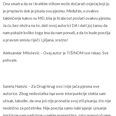
Ona smatra da se i kratkim stihom može dočarati osjećaj koji ju
je preplavio dok je pisala ovu pjesmu. Međutim, u ovakvo
takmičenje kakvo su MD, bila je hrabrost poslati ovakvu pjesmu.
Ja ću, bez obzira na to, dati ovoj autorici DA i dati joj šansu da
nam pokaže koliko toga ima da nam ponudi, a da to bude poezija
u pravom smislu riječi. Ljiljana, srećno!
Aleksandar Miloševic – Ovaj autor je TIŠINOM sve rekao. Sve
pohvale.
Sanela Hamzic – Za Drugi krug ovo i nije jača pjesma ove
autorice. Zbog nedostatka ispravne interpunkcije stekla sam
utisak, također, da ona još nije pronašla svoj stil pisanja, što nije
neobično za početnike. Nije poezija samo nabrajanje i pisanje
misli koje nam nadolaze u nekim momentima, zato preporučujem