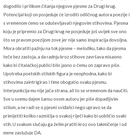
dogodilo i prilikom čitanja njegove pjesme za Drugi krug.
Potencijal koji on posjeduje će izroditi odličnog autora poezije i
s vremenom ćemo se oduševljavati njegovim stihovima. Pjesma
koju je pripremio za Drugi krug ne posjeduje još uvijek sve ono
što se pravom poezijom zove jer nije samo inspiracija dovoljna.
Mora obratiti pažnju na tok pjesme – melodiku, tako da pjesma
teče bez zastoja, a da radnju kroz stihove završava misaono
kako bi čitalačkoj publici bilo jasno o čemu on zapravo piše.
Upotreba poetskih stilskih figura je neophodna, kako bi
stihovima zaintrigirao i time obogatio svaku pjesmu.
Interpunkcija mu nije jača strana, ali to se vremenom da naučiti.
Sve u svemu dajem šansu ovom autoru jer piše dopadljivim
stilom, a ne radi se o pjesmi sviđalici nego upravo se da
primijetiti koliko razmišlja o svakoj riječi kako bi uobličio svaki
stih. U svakom slučaju ga želim pratiti kroz ovo takmičenje i od
mene zaslužuje DA.