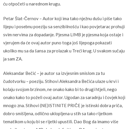
ću otpočeti u narednom krugu.
Petar Šlat-Černov – Autor koji ima tako nježnu dušu i piše tako
lijepu i posebnu poeziju sa senzibilnošću i kao povjetarac prohuji
svim nervima za dopadanje. Pjesma LIMB je pjesma koja ostaje i
vjerujem da će ovaj autor puno toga još lijepoga pokazati
ukoliko mu sa da šansa za prolazak u Treći krug. U svakom sučaju
ja sam ZA.
Aleksandar Bečić – je autor sa izvjesnim smislom za tu
čudotvorku – poeziju. Stihovi Aleksandra Bečića ulaze u krvi i
kolaju svojom brzinom, ne onako kako bi to drugi htjeli, nego
onako kako to poželi ovaj autor. Ugodan za saradnju i čovjek koji
mnogo zna. Stihovi (NE)ISTINITE PRIČE je istinski dobra priča,
dobro smišljena, odlično uklopljena u stih sa tako rijetkom
tematikom u koju bi se rijetki upustili. Dao Bog da imamo više