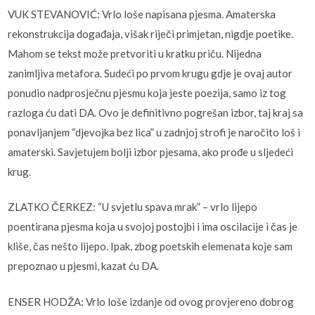
VUK STEVANOVIĆ: Vrlo loše napisana pjesma. Amaterska
rekonstrukcija događaja, višak riječi primjetan, nigdje poetike.
Mahom se tekst može pretvoriti u kratku priču. Nijedna
zanimljiva metafora. Sudeći po prvom krugu gdje je ovaj autor
ponudio nadprosječnu pjesmu koja jeste poezija, samo iz tog
razloga ću dati DA. Ovo je definitivno pogrešan izbor, taj kraj sa
ponavljanjem “djevojka bez lica” u zadnjoj strofi je naročito loš i
amaterski. Savjetujem bolji izbor pjesama, ako prođe u sljedeći
krug.
ZLATKO ČERKEZ: “U svjetlu spava mrak” – vrlo lijepo
poentirana pjesma koja u svojoj postojbi i ima oscilacije i čas je
kliše, čas nešto lijepo. Ipak, zbog poetskih elemenata koje sam
prepoznao u pjesmi, kazat ću DA.
ENSER HODŽA: Vrlo loše izdanje od ovog provjereno dobrog