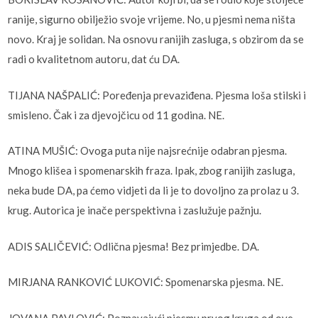
ranije, sigurno obilježio svoje vrijeme. No, u pjesmi nema ništa
novo. Kraj je solidan. Na osnovu ranijih zasluga, s obzirom da se
radi o kvalitetnom autoru, dat ću DA.
TIJANA NAŠPALIĆ: Poređenja prevaziđena. Pjesma loša stilski i
smisleno. Čak i za djevojčicu od 11 godina. NE.
ATINA MUŠIĆ: Ovoga puta nije najsrećnije odabran pjesma.
Mnogo klišea i spomenarskih fraza. Ipak, zbog ranijih zasluga,
neka bude DA, pa ćemo vidjeti da li je to dovoljno za prolaz u 3.
krug. Autorica je inače perspektivna i zaslužuje pažnju.
ADIS SALIČEVIĆ: Odlična pjesma! Bez primjedbe. DA.
MIRJANA RANKOVIĆ LUKOVIĆ: Spomenarska pjesma. NE.
JOVANA PAVLOVIĆ: Poznavajući pjesmu prvog kruga od ove