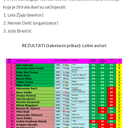
koja je žirirala duel su sačinjavali:
1. Lela Zjajo (mentor)
2. Nermin Delić (organizator)
3. Jože Brenčič
REZULTATI (tabelarni prikaz): Lelini autori