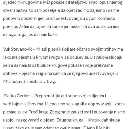
sljedećim krugovima MD pokaže čitateljstvu, kraći opus njenog
stvaralaštva, to sam poželjela da opet radimo zajedno i da me
ponovno obuzme njen ushit učestvovanja u ovom Kontestu
poezije. Želim da joj se da šansa jer mislim da ova autorica ima
mnogo toga još da nam kaže.
Vuk Stevanović – Mladi pjesnik koji me očarao svojim stihovima
iako me pjesma u Prvom krugu više oduševila. U svakom slučaju
želim da nam kroz buduće krugove pokaže svoje prekrasne
stihove – pjesme i sigurna sam da će njegovo učestvovanje u
MD ostaviti neizbrisiv trag.
Zlatko Čerkez – Prepoznatljiv autor po svojim lijepim i
sadržajnim stihovima. Lijepo smo se slagali u dogovaranju izbora
pjesme za ev. Treći krug. Zbog moje zauzetosti i putovanja nismo
uspjeli razgovarati o pjesmi Drugog kruga – Kratak dah skupa
ljubav tako da je sam odabrao ovu pjesmu. Divno li je biti