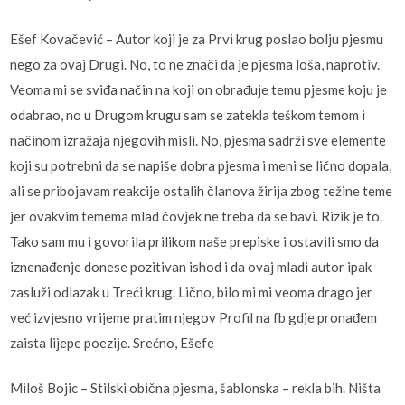
Ešef Kovačević – Autor koji je za Prvi krug poslao bolju pjesmu
nego za ovaj Drugi. No, to ne znači da je pjesma loša, naprotiv.
Veoma mi se sviđa način na koji on obrađuje temu pjesme koju je
odabrao, no u Drugom krugu sam se zatekla teškom temom i
načinom izražaja njegovih misli. No, pjesma sadrži sve elemente
koji su potrebni da se napiše dobra pjesma i meni se lično dopala,
ali se pribojavam reakcije ostalih članova žirija zbog težine teme
jer ovakvim temema mlad čovjek ne treba da se bavi. Rizik je to.
Tako sam mu i govorila prilikom naše prepiske i ostavili smo da
iznenađenje donese pozitivan ishod i da ovaj mladi autor ipak
zasluži odlazak u Treći krug. Lično, bilo mi mi veoma drago jer
već izvjesno vrijeme pratim njegov Profil na fb gdje pronađem
zaista lijepe poezije. Srećno, Ešefe
Miloš Bojic – Stilski obična pjesma, šablonska – rekla bih. Ništa