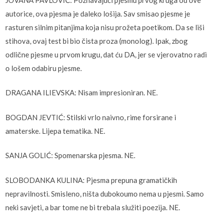
autorice, ova pjesma je daleko lošija. Sav smisao pjesme je
rasturen silnim pitanjima koja nisu prožeta poetikom. Da se liši
stihova, ovaj test bi bio čista proza (monolog). Ipak, zbog
odlične pjesme u prvom krugu, dat ću DA, jer se vjerovatno radi
o lošem odabiru pjesme.
DRAGANA ILIEVSKA: Nisam impresioniran. NE.
BOGDAN JEVTIĆ: Stilski vrlo naivno, rime forsirane i
amaterske. Lijepa tematika. NE.
SANJA GOLIĆ: Spomenarska pjesma. NE.
SLOBODANKA KULINA: Pjesma prepuna gramatičkih
nepravilnosti. Smisleno, ništa dubokoumo nema u pjesmi. Samo
neki savjeti, a bar tome ne bi trebala služiti poezija. NE.