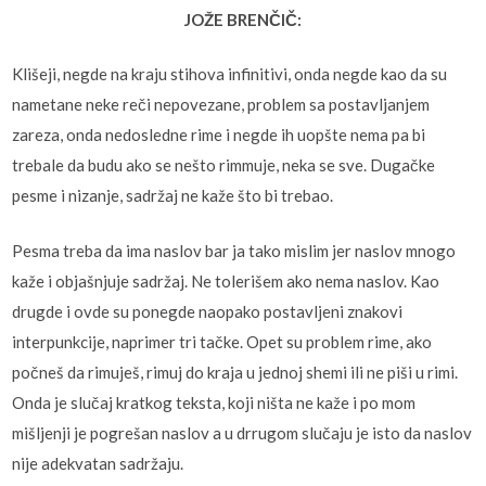
JOŽE BRENČIČ:
Klišeji, negde na kraju stihova infinitivi, onda negde kao da su
nametane neke reči nepovezane, problem sa postavljanjem
zareza, onda nedosledne rime i negde ih uopšte nema pa bi
trebale da budu ako se nešto rimmuje, neka se sve. Dugačke
pesme i nizanje, sadržaj ne kaže što bi trebao.
Pesma treba da ima naslov bar ja tako mislim jer naslov mnogo
kaže i objašnjuje sadržaj. Ne tolerišem ako nema naslov. Kao
drugde i ovde su ponegde naopako postavljeni znakovi
interpunkcije, naprimer tri tačke. Opet su problem rime, ako
počneš da rimuješ, rimuj do kraja u jednoj shemi ili ne piši u rimi.
Onda je slučaj kratkog teksta, koji ništa ne kaže i po mom
mišljenji je pogrešan naslov a u drrugom slučaju je isto da naslov
nije adekvatan sadržaju.