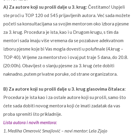
A) Za autore koji su prošli dalje u 3. krug:
Čestitamo! Uspjeli
ste proći u TOP 120 od 545 prijavljenih autora. Već sada možete
početi sa konsultacijama sa svojim mentorom oko izbora pjesme
za 3. krug. Procedura je ista, kao i u Drugom krugu, s tim da
mentori sada imaju više vremena da se pozabave adekvatnom
izboru pjesme koje bi Vas mogla dovesti u polufinale (4.krug –
TOP 40). Vrijeme za mentorstvo i ovaj put traje 5 dana, do 20.8.
(20:00h). Obavijest o slanju pjesme za 3. krug ćete dobiti
naknadno, putem privatne poruke, od strane organizatora.
B) Za autore koji su prošli dalje u 3. krug glasovima čitalaca:
Procedura je ista kao i za ostale autore koji su prošli, samo što
ćete sada dobiti novog mentora koji će imati zadatak da vas
proba spremiti što prikladnije.
Lista autora i novih mentora:
1. Mediha Omerović Smajlović – novi mentor: Lela Zjajo