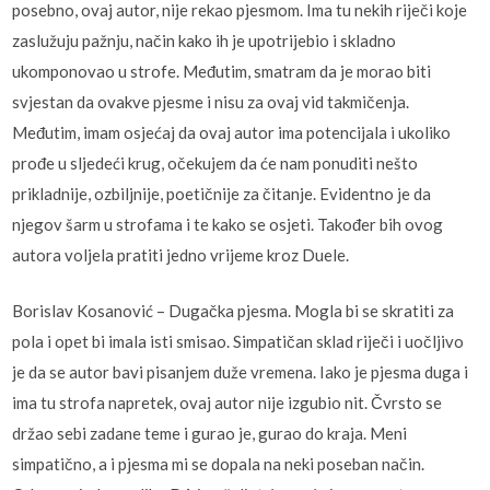
posebno, ovaj autor, nije rekao pjesmom. Ima tu nekih riječi koje
zaslužuju pažnju, način kako ih je upotrijebio i skladno
ukomponovao u strofe. Međutim, smatram da je morao biti
svjestan da ovakve pjesme i nisu za ovaj vid takmičenja.
Međutim, imam osjećaj da ovaj autor ima potencijala i ukoliko
prođe u sljedeći krug, očekujem da će nam ponuditi nešto
prikladnije, ozbiljnije, poetičnije za čitanje. Evidentno je da
njegov šarm u strofama i te kako se osjeti. Također bih ovog
autora voljela pratiti jedno vrijeme kroz Duele.
Borislav Kosanović – Dugačka pjesma. Mogla bi se skratiti za
pola i opet bi imala isti smisao. Simpatičan sklad riječi i uočljivo
je da se autor bavi pisanjem duže vremena. Iako je pjesma duga i
ima tu strofa napretek, ovaj autor nije izgubio nit. Čvrsto se
držao sebi zadane teme i gurao je, gurao do kraja. Meni
simpatično, a i pjesma mi se dopala na neki poseban način.