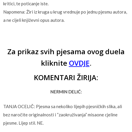
kritici, te poticanje iste.
Napomena: Žiri iz kruga u krug vrednuje po jednu pjesmu autora,
a ne cijeli književni opus autora.
Za prikaz svih pjesama ovog duela
kliknite
OVDJE
.
KOMENTARI ŽIRIJA:
NERMIN DELIĆ:
TANJA OCELIČ: Pjesma sa nekoliko lijepih pjesničkih slika, ali
bez naročite originalnosti i “zaokruživanja” misaone cjeline
pjesme. Lijep stil. NE.