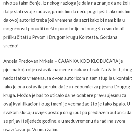
nivo za takmičenje. Iz nekog razloga je dala na znanje da ne želi
dalje slati svoje radove, pa mislim da neću pogriješiti ako mislim
da ovoj autorici treba još vremena da sazri kako bi nam bila u
mogućnosti ponuditi nešto puno bolje od onog što smo imali
priliku čitati u Prvom i Drugom krugu Kontesta. Gordana,
srećno!
Anđela Predovan Mrkela – ČAJANKA KOD KLOBUČARA je
pjesma koja nije ostavila na mene nikakav utisak. Na žalost, zbog
nedostatka vremena, sa ovom autoricom nisam stupila u kontakt
iako je ona ostavila poruku da je u nedoumici za pjesmu Drugog
kruga. Možda je baš to uticalo da ne odabere pravu pjesmu za
ovaj kvalifikacioni krug i meni je veoma žao što je tako ispalo. U
svakom slučaju uvijek postoji drugi put pa predlažem autorici da
se prijavi i sljedeće godine, a u međuvremenu da radi na svom
usavršavanju. Veoma žalim.