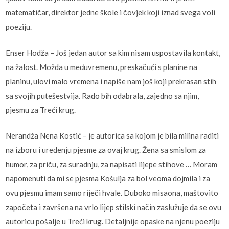
matematičar, direktor jedne škole i čovjek koji iznad svega voli
poeziju.
Enser Hodža – Još jedan autor sa kim nisam uspostavila kontakt,
na žalost. Možda u međuvremenu, preskačući s planine na
planinu, ulovi malo vremena i napiše nam još koji prekrasan stih
sa svojih putešestvija. Rado bih odabrala, zajedno sa njim,
pjesmu za Treći krug.
Nerandža Nena Kostić – je autorica sa kojom je bila milina raditi
na izboru i uređenju pjesme za ovaj krug. Žena sa smislom za
humor, za priču, za suradnju, za napisati lijepe stihove … Moram
napomenuti da mi se pjesma Košulja za bol veoma dojmila i za
ovu pjesmu imam samo riječi hvale. Duboko misaona, maštovito
započeta i završena na vrlo lijep stilski način zaslužuje da se ovu
autoricu pošalje u Treći krug. Detaljnije opaske na njenu poeziju