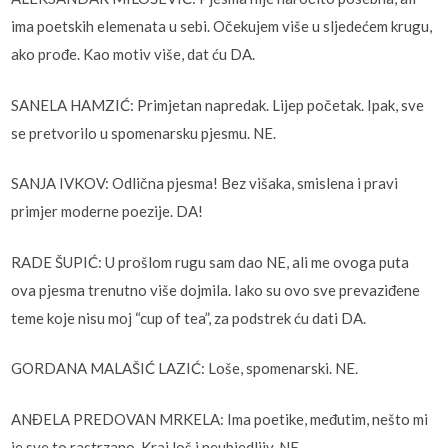
ima poetskih elemenata u sebi. Očekujem više u sljedećem krugu,
ako prođe. Kao motiv više, dat ću DA.
SANELA HAMZIĆ: Primjetan napredak. Lijep početak. Ipak, sve
se pretvorilo u spomenarsku pjesmu. NE.
SANJA IVKOV: Odlična pjesma! Bez višaka, smislena i pravi
primjer moderne poezije. DA!
RADE ŠUPIĆ: U prošlom rugu sam dao NE, ali me ovoga puta
ova pjesma trenutno više dojmila. Iako su ovo sve prevaziđene
teme koje nisu moj “cup of tea”, za podstrek ću dati DA.
GORDANA MALAŠIĆ LAZIĆ: Loše, spomenarski. NE.
ANĐELA PREDOVAN MRKELA: Ima poetike, međutim, nešto mi
je sve to rastrzano. Kraj loš i neubjedljiv. NE.