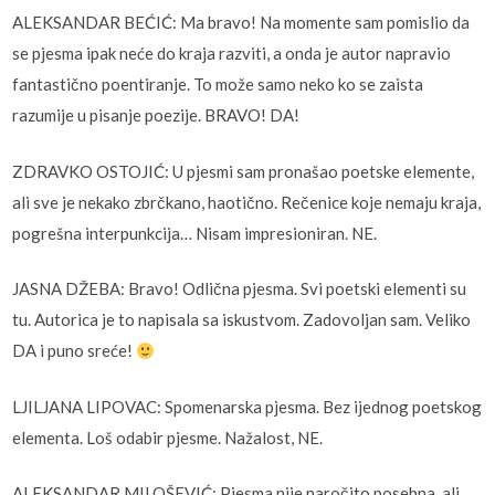
ALEKSANDAR BEĆIĆ: Ma bravo! Na momente sam pomislio da
se pjesma ipak neće do kraja razviti, a onda je autor napravio
fantastično poentiranje. To može samo neko ko se zaista
razumije u pisanje poezije. BRAVO! DA!
ZDRAVKO OSTOJIĆ: U pjesmi sam pronašao poetske elemente,
ali sve je nekako zbrčkano, haotično. Rečenice koje nemaju kraja,
pogrešna interpunkcija… Nisam impresioniran. NE.
JASNA DŽEBA: Bravo! Odlična pjesma. Svi poetski elementi su
tu. Autorica je to napisala sa iskustvom. Zadovoljan sam. Veliko
DA i puno sreće!
LJILJANA LIPOVAC: Spomenarska pjesma. Bez ijednog poetskog
elementa. Loš odabir pjesme. Nažalost, NE.
ALEKSANDAR MILOŠEVIĆ: Pjesma nije naročito posebna, ali