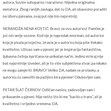
autora. Suviše suhoparno i narativno. Nijedna originalna
metafora. Zbog ranijih zasluga, dat ću DA, ali obavezno poraditi
na izboru pjesama, ovaj put nije bio najsretniji.
NERANDŽA NENA KOSTIĆ: Bravo za ovu autoricu! Pamtim je
još od ranije sezone. Kod nje je napredak enorman, od autorice
koja je pisala prosječno, izrasla je u autoricu koja piše itekako
kvalitetno. Uživao sam u pjesmi, jer je inspiracija fantastična,
ljubavna čežnja ispričana na unikatan način. Jedino mi kraj nije
baš najsretnije izveden, ali je to više subjektivna stvar, pa nikako
ne mogu zamjeriti. BRAVO! Veliko DA, nadam se prolasku, a
autoricu ću zamoliti da pažljivo bira pjesme! Oduševljen sam.
PETAR ŠLAT ČERNOV: Odličan naslov, zadovoljan sam i
prikazanim u pjesmi. Nije nešto što bi me “bacilo u trans”, ali je
kvalitetno i vrijedno vremena. DA.