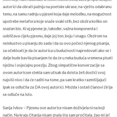
autorici da obrati pažnju na poetske ukrase, na vješto odabranu
temu, na samu radnju u pjesmi koja daje melodiku, na mogućnost
upotrebe metafora koje snaže svaki stih, bez obzira koliko on
snažan bio. Kraj pjesme je, također, važna komponenta i
uobličava cijelu pjesmu, daje joj ton, boju i snagu. Obzirom na
neiskustvo u pisanju do sada i da su ovo počeci njenog pisanja,
za očekivati je da će autorica u budućnosti napredovati ako se i
dalje bude bavila pisanjem te da će u neka buduća vremena pisati
nježnu i osjećajnu poeziju. Zbog simpatične konverzacije sa
ovom autoricom stekla sam utisak da doista želi dostići svoj
najviši nivo i da će raditi na tome, pa sam kratko razmišljajući
ipak se odlučila za DA ovoj autorici. Možda i ostali članovi žirija
se odluče na isto.
Sanja Ivkov – Pjesmu ove autorice nisam doživjela ni na koji
način. Na kraju čitanja nisam znala šta sam pročitala. žao mi je!