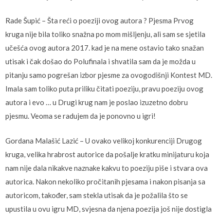
Rade Šupić – Šta reći o poeziji ovog autora ? Pjesma Prvog
kruga nije bila toliko snažna po mom mišljenju, ali sam se sjetila
učešća ovog autora 2017. kad je na mene ostavio tako snažan
utisak i čak došao do Polufinala i shvatila sam da je možda u
pitanju samo pogrešan izbor pjesme za ovogodišnji Kontest MD.
Imala sam toliko puta priliku čitati poeziju, pravu poeziju ovog
autora i evo … u Drugi krug nam je poslao izuzetno dobru
pjesmu. Veoma se radujem da je ponovno u igri!
Gordana Malašić Lazić – U ovako velikoj konkurenciji Drugog
kruga, velika hrabrost autorice da pošalje kratku minijaturu koja
nam nije dala nikakve naznake kakvu to poeziju piše i stvara ova
autorica. Nakon nekoliko pročitanih pjesama i nakon pisanja sa
autoricom, također, sam stekla utisak da je požalila što se
upustila u ovu igru MD, svjesna da njena poezija još nije dostigla