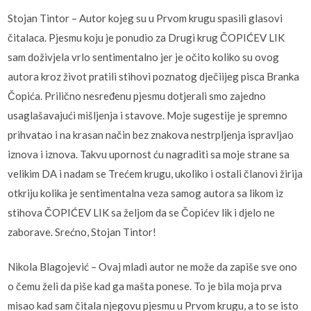
Stojan Tintor – Autor kojeg su u Prvom krugu spasili glasovi
čitalaca. Pjesmu koju je ponudio za Drugi krug ČOPIĆEV LIK
sam doživjela vrlo sentimentalno jer je očito koliko su ovog
autora kroz život pratili stihovi poznatog dječiijeg pisca Branka
Čopića. Prilično nesređenu pjesmu dotjerali smo zajedno
usaglašavajući mišljenja i stavove. Moje sugestije je spremno
prihvatao i na krasan način bez znakova nestrpljenja ispravljao
iznova i iznova. Takvu upornost ću nagraditi sa moje strane sa
velikim DA i nadam se Trećem krugu, ukoliko i ostali članovi žirija
otkriju kolika je sentimentalna veza samog autora sa likom iz
stihova ČOPIĆEV LIK sa željom da se Čopićev lik i djelo ne
zaborave. Srećno, Stojan Tintor!
Nikola Blagojević – Ovaj mladi autor ne može da zapiše sve ono
o čemu želi da piše kad ga mašta ponese. To je bila moja prva
misao kad sam čitala njegovu pjesmu u Prvom krugu, a to se isto