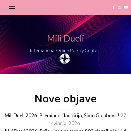
Mili Dueli
International Online Poetry Contest
Nove objave
Mili Dueli 2026: Preminuo član žirija, Simo Golubović!
27
svibnja, 2026