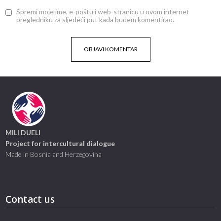
Spremi moje ime, e-poštu i web-stranicu u ovom internet
pregledniku za sljedeći put kada budem komentirao.
MILI DUELI
Project for intercultural dialogue
Made in Bosnia and Herzegovina
Contact us