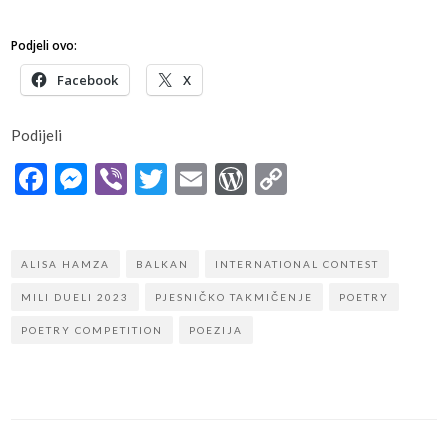
Podjeli ovo:
Facebook
X
Podijeli
Facebook
Messenger
Viber
Twitter
Email
WordPress
Copy
Link
ALISA HAMZA
BALKAN
INTERNATIONAL CONTEST
MILI DUELI 2023
PJESNIČKO TAKMIČENJE
POETRY
POETRY COMPETITION
POEZIJA