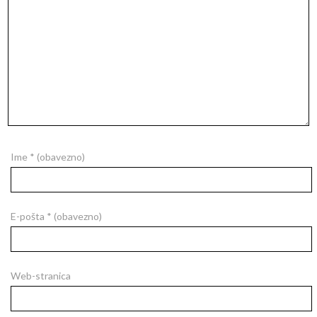
Ime
* (obavezno)
E-pošta
* (obavezno)
Web-stranica