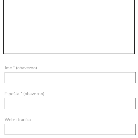
Ime
* (obavezno)
E-pošta
* (obavezno)
Web-stranica