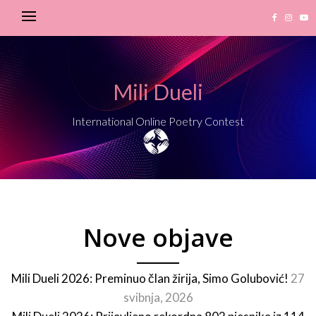
Mili Dueli
International Online Poetry Contest
Nove objave
Mili Dueli 2026: Preminuo član žirija, Simo Golubović!
27
svibnja, 2026