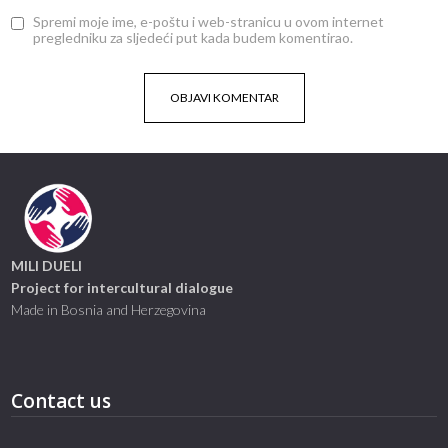
Spremi moje ime, e-poštu i web-stranicu u ovom internet
pregledniku za sljedeći put kada budem komentirao.
MILI DUELI
Project for intercultural dialogue
Made in Bosnia and Herzegovina
Contact us