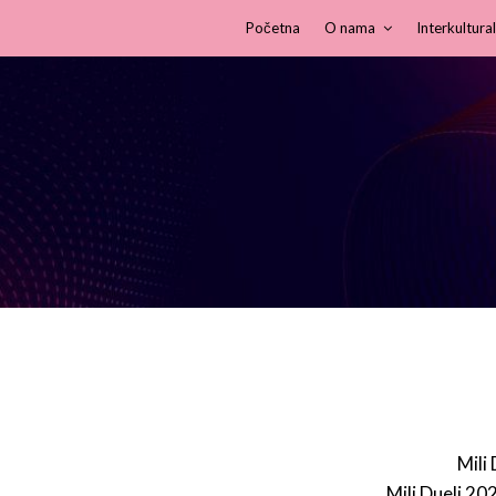
Početna
O nama
Interkultural
Mili
Mili Dueli 20