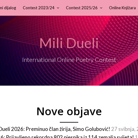
ni dijalog
Contest 2023/24
Contest 2025/26
Online Knjižara
Mili Dueli
International Online Poetry Contest
Nove objave
 Dueli 2026: Preminuo član žirija, Simo Golubović!
27 svibnja,
26: Prijavljeno rekordna 802 pjesnika iz 114 zemalja svijeta!
1