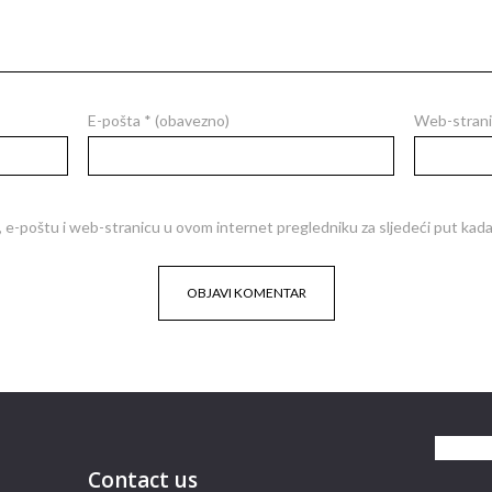
E-pošta
* (obavezno)
Web-strani
 e-poštu i web-stranicu u ovom internet pregledniku za sljedeći put ka
Contact us