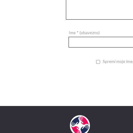
Ime
* (obavezno)
Spremi moje ime,