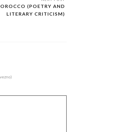
– MOROCCO (POETRY AND
LITERARY CRITICISM)
avezno)