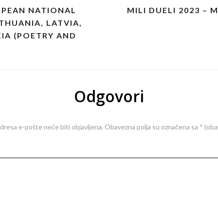
ROPEAN NATIONAL
MILI DUELI 2023 
THUANIA, LATVIA,
IA (POETRY AND
Odgovori
dresa e-pošte neće biti objavljena.
Obavezna polja su označena sa
* (ob