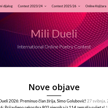
ni dijalog
Contest 2023/24
Contest 2025/26
Online Knjižara
Mili Dueli
International Online Poetry Contest
Nove objave
 Dueli 2026: Preminuo član žirija, Simo Golubović!
27 svibnja,
26: Prijavljeno rekordna 802 pjesnika iz 114 zemalja svijeta!
1