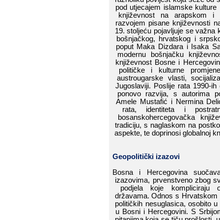
pod​​ utjecajem​​ islamske​​ kulture​​ i​
književnost​​ na​​ arapskom​​ i​​ p
razvojem​​ pisane​​ književnosti​​ na​​
19.​​ stoljeću​​ pojavljuje​​ se​​ važna​​
bošnjačkog,​​ hrvatskog​​ i​​ srpskog​
poput​​ Maka​​ Dizdara​​ i​​ Isaka​​ Sam
modernu​​ bošnjačku​​ književnost.​​
književnost​​ Bosne​​ i​​ Hercegovine​​ 
političke​​ i​​ kulturne​​ promjene,​
austrougarske​​ vlasti,​​ socijalizam​
Jugoslaviji.​​ Poslije​​ rata​​ 1990-ih​​
ponovo​​ razvija,​​ s​​ autorima​​ p
Amele​​ Mustafić
​​ i​​
Nermina​​ Del
rata,​​ identiteta​​ i​​ postrat
bosanskohercegovačka​​ književnos
tradiciju,​​ s​​ naglaskom​​ na​​ postkolo
aspekte,​​ te​​ doprinosi​​ globalnoj​​ k
Geopolitički​​ izazovi
Bosna​​ i​​ Hercegovina​​ suočava​​
izazovima,​​ prvenstveno​​ zbog​​ svoji
podjela​​ koje​​ kompliciraju​​ o
državama.​​ Odnos​​ s​​ Hrvatskom​​
političkih​​
nesuglasica,​​ osobito​​ u​​ 
u​​ Bosni​​ i​​ Hercegovini.​​ S​​ Srbijom
pitanjima​​ koja​​ se​​ tiču​​ prošlosti,​​ 