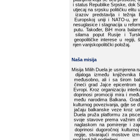
i​​ status​​
Republike​​ Srpske,​​ dok​​ Srbi
utjecaj​​ na​​ srpsku​​ političku​​ elitu​​ 
izazov​​ predstavlja​​ i​​ težnja​​ B
Europskoj​​ uniji​​ i​​ NATO-u,​​ jer​​ 
nesuglasice​​ i​​ stagnacija​​ u​​ refor
putu.​​ Također,​​ BiH​​ mora​​ balansir
silama​​ poput​​ Rusije​​ i​​ Turske,
geopolitičke​​ interese​​ u​​ regiji,​​ 
njen​​ vanjskopolitički​​ položaj.
Naša​​ misija
Misija​​ Milih​​ Duela​​ je​​ usmjerena​​ n
dijaloga​​ između​​ književnika​​ 
međusobno,​​ ali
​​ i
​​ sa​​ širom​​
čineći​​ grad​​ Jajce​​ epicentrom​​ p
Evropi.​​ Kroz​​ organizaciju​​
interku
doprinosi​​ promociji​​ mira​​ i​​ me
među​​ narodima​​ Balkana.​​
Grad
kulturnog​​ povezivanja,​​ gdje​​ se​​ dijele
jačaju​​ balkanske​​ veze​​ kroz​​ umj
Duela​​ pruža​​ platformu​​ za​​ pisce​​ 
svoje​​ stavove​​ prema​​ važnim​​ dru
naglaskom​​ na​​ pomirenje​​ i​​ zajed
doprinosi​​ dugoročnoj​​ kulturnoj​​ i​
regije,​​ stvarajući​​ mostove​​ između
prošlosti​​ bili​​ podijeljeni.