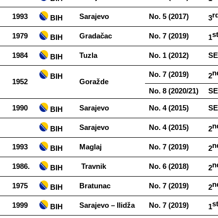
r
1993
Sarajevo
No.​​ 5​​ (2017)
​​ BIH
3
s
1979
Gradačac
No.​​ 7​​ (2019)
​​ BIH
1
1984
Tuzla
No.​​ 1​​ (2012)
SE
​​ BIH
n
No.​​ 7​​ (2019)
2
​​ BIH
1952
Goražde
No.​​ 8​​ (2020/21)
SE
1990
Sarajevo
No.​​ 4​​ (2015)
SE
​​ BIH
n
Sarajevo
No.​​ 4​​ (2015)
​​ BIH
2
n
1993
Maglaj
No.​​ 7​​ (2019)
​​ BIH
2
n
1986.
Travnik
No.​​ 6​​ (2018)
​​ BIH
2
n
1975
Bratunac
No.​​ 7​​ (2019)
​​ BIH
2
s
1999
Sarajevo​​ –​​ Ilidža
No.​​ 7​​ (2019)
​​ BIH
1