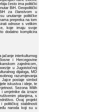
ja​​ često​​ ima​​ politički​​
unutar​​ BiH.​​ Geopolitički​​
iH​​ za​​ članstvom​​ u​​
su​​ unutarnje​​ političke​​
mama​​ prepreka​​ na​​ tom​​
ati​​ odnose​​ s​​ velikim​​
​​ koje​​ imaju​​ svoje​​
što​​ dodatno​​ komplicira​​
a​​ jačanje​​ interkulturnog​​
Bosne​​ i​​ Hercegovine
 balkanskom​​ zajednicom
,​​
oezije​​ u​​ Jugoistočnoj​​
lturalnog​​ dijaloga,​​ MD
đusobnog​​ razumijevanja​​
​​
Jajce​​ postaje​​ simbol​​
​​ iskustva​​ i​​ ideje,​​ te​​
etnost.​​ Sezona​​ Milih​​
i​​ umjetnike​​ da​​ izraze​​
štvenim​​ pitanjima,​​ s​​
ništvo.​​ Ovaj​​ projekt​​
​ političkoj​​ stabilnosti​​
​​ naroda​​ koji​​ su​​ u​​