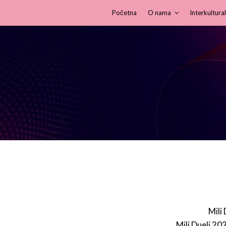
Početna
O nama
Interkultural
Mili
Mili Dueli 20