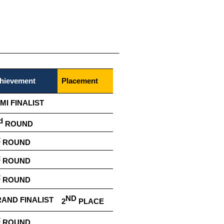
______________________________
hievement
Placement
MI​​ FINALIST
d
ROUND
t
ROUND
t
ROUND
t
ROUND
ND​​
AND​​ FINALIST
2
PLACE
t
ROUND