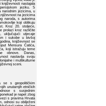
​ književnosti​​ nastajala​​
ersijskom​​ jeziku.​​ S​​
 narodnim​​ jezicima,​​ u​​
 književnost​​ na​​ jezicima​​
​ naroda,​​ s​​ autorima​​
okovlije​​ koji​​ oblikuju​​
 Kroz​​ 20.​​ stoljeće,​​
prolazi​​ kroz​​ različite​​
​ uključujući​​ utjecaje​​
​ i​​ sukobe​​ u​​ bivšoj​​
 godina,​​ književnost​​ se​​
oput​​
Mensura​​ Ćatića
,​​
ića
,​​ koji​​ istražuju​​ teme​​
ne​​ obnovе.​​ Danas,​​
t​​ nastavlja​​ svoju​​
nijalne​​ i​​ multikulturne​​
njiževnoj​​ sceni.
 se​​ s​​ geopolitičkim​​
h​​ unutarnjih​​ etničkih​​
dnose​​ s​​ susjednim​​
 pon
ekad​​ je​​ napet​​ zbog​​
vezi​​ s​​ pravima​​ Hrvata​​
,​​ odnosi​​ su​​ obilježeni​​
uključujući​​ ratne​​ zločine​​