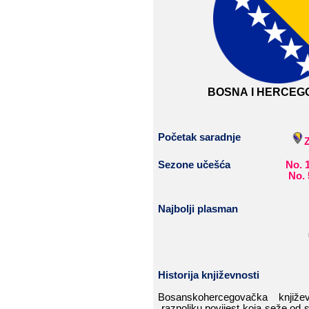
​​ ​​ ​​ ​​ ​​ ​​ ​​ ​​ ​​ ​​ ​​ ​​ ​​ ​​ ​​ ​​ ​​​​
BOSNA​​ I​​ HERCE
Početak
​​
saradnje
Sezone​​ učešća
No.​​ 1,
No.​​ 5,
Najbolji​​ plasman
Historija​​ k
njiževnost
i
Bosanskohercegovačka​​ književno
raznoliku​​ povijest​​ koja​​ seže​​ od​​ sr