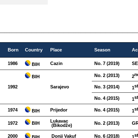
________________________________________________________
Born
Country
Place
Season
Ac
1986
Cazin
No.​​ 7​​ (2019)
SE
​​ BIH
n
No.​​ 2​​ (2013)
2
​​ BIH
s
1992
Sarajevo
No.​​ 3​​ (2014)
1
s
No.​​ 4​​ (2015)
1
s
1974
Prijedor
No.​​ 4​​ (2015)
​​ BIH
1
Lukavac​​
​​ BIH
1972
No.​​ 2​​ (2013)
GR
(Bikodže)
s
2000
Donji​​ Vakuf
No.​​ 6​​ (2018)
​​ BIH
1