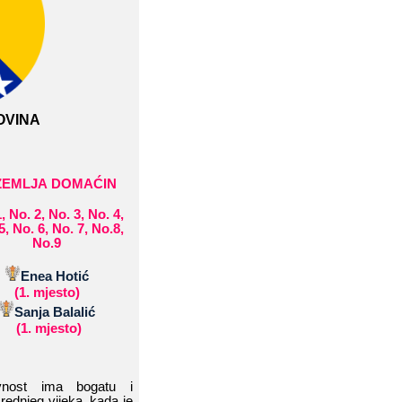
GOVINA
ZEMLJA​​ DOMAĆIN
​​ No.​​ 2,​​ No.​​ 3,​​ No.​​ 4,​​
​​ No.​​ 6,​​ No.​​ 7,​​
No.8,​​
No.9​​
Enea​​ Hotić
(1.​​ mjesto)
Sanja​​ Balalić
​​
(1.​​ mjesto)
st​​ ima​​ bogatu​​ i​​
ednjeg​​ vijeka,​​ kada​​ je​​