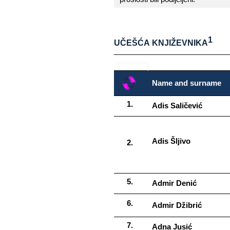
1
UČEŠĆA​​ KNJIŽEVNIKA
____________________________
Name​​ and​​ surname
Adis​​ Saličević
Adis​​ Šljivo
Admir​​ Denić
Admir​​ Džibrić
Adna​​ Jusić