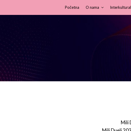
Početna
O nama
Interkultural
Mili
Mili Dueli 20