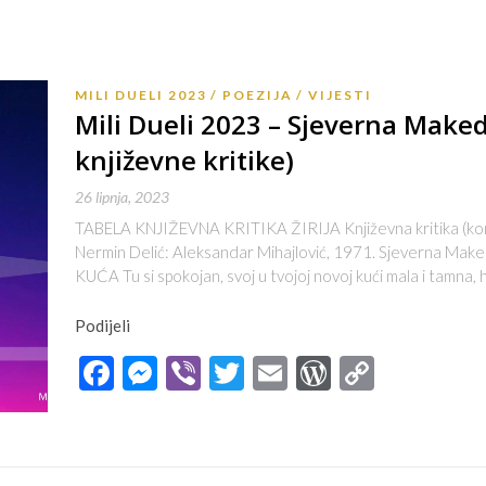
MILI DUELI 2023
POEZIJA
VIJESTI
Mili Dueli 2023 – Sjeverna Makedo
književne kritike)
26 lipnja, 2023
TABELA KNJIŽEVNA KRITIKA ŽIRIJA Književna kritika (kome
Nermin Delić: Aleksandar Mihajlović, 1971. Sjeverna Ma
KUĆA Tu si spokojan, svoj u tvojoj novoj kući mala i tamna,
Podijeli
Facebook
Messenger
Viber
Twitter
Email
WordPres
Copy
Link