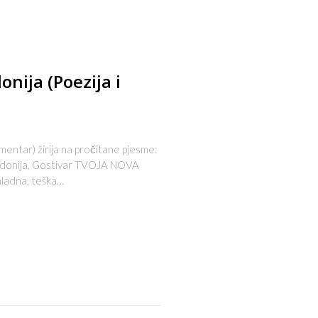
nija (Poezija i
ntar) žirija na pročitane pjesme:
kedonija, Gostivar TVOJA NOVA
 hladna, teška…
s