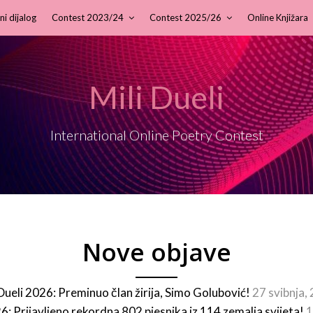
ni dijalog
Contest 2023/24
Contest 2025/26
Online Knjižara
Mili Dueli
International Online Poetry Contest
Nove objave
 Dueli 2026: Preminuo član žirija, Simo Golubović!
27 svibnja,
26: Prijavljeno rekordna 802 pjesnika iz 114 zemalja svijeta!
1