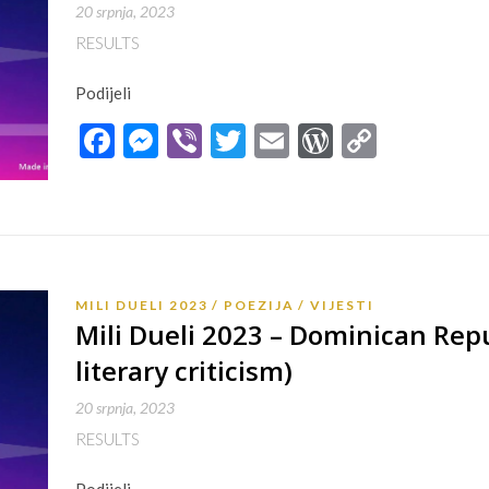
20 srpnja, 2023
RESULTS
Podijeli
Facebook
Messenger
Viber
Twitter
Email
WordPres
Copy
Link
MILI DUELI 2023
POEZIJA
VIJESTI
Mili Dueli 2023 – Dominican Rep
literary criticism)
20 srpnja, 2023
RESULTS
Podijeli