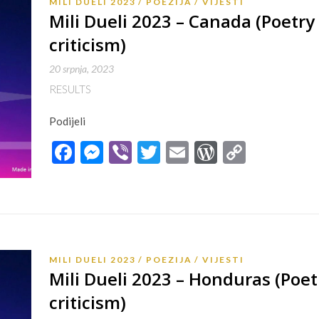
MILI DUELI 2023
POEZIJA
VIJESTI
Mili Dueli 2023 – Canada (Poetry 
criticism)
20 srpnja, 2023
RESULTS
Podijeli
Facebook
Messenger
Viber
Twitter
Email
WordPres
Copy
Link
MILI DUELI 2023
POEZIJA
VIJESTI
Mili Dueli 2023 – Honduras (Poet
criticism)