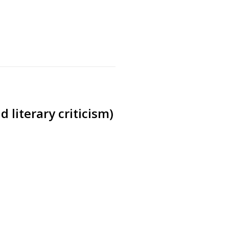
s
 literary criticism)
s