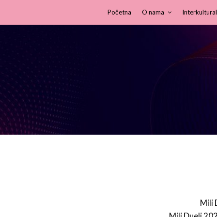
Početna
O nama
Interkultural
Mili
Mili Dueli 20