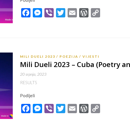
Facebook
Messenger
Viber
Twitter
Email
WordPres
Copy
Link
MILI DUELI 2023
POEZIJA
VIJESTI
Mili Dueli 2023 – Cuba (Poetry and
20 srpnja, 2023
RESULTS
Podijeli
Facebook
Messenger
Viber
Twitter
Email
WordPres
Copy
Link