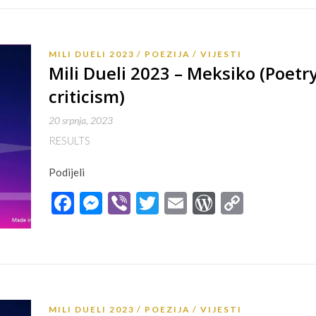
MILI DUELI 2023
POEZIJA
VIJESTI
Mili Dueli 2023 – Meksiko (Poetry
criticism)
20 srpnja, 2023
RESULTS
Podijeli
Facebook
Messenger
Viber
Twitter
Email
WordPres
Copy
Link
MILI DUELI 2023
POEZIJA
VIJESTI