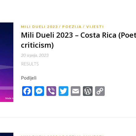
MILI DUELI 2023
POEZIJA
VIJESTI
Mili Dueli 2023 – Costa Rica (Poet
criticism)
20 srpnja, 2023
RESULTS
Podijeli
Facebook
Messenger
Viber
Twitter
Email
WordPres
Copy
Link