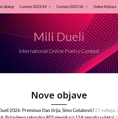
ni dijalog
Contest 2023/24
Contest 2025/26
Online Knjižara
Mili Dueli
International Online Poetry Contest
Nove objave
 Dueli 2026: Preminuo član žirija, Simo Golubović!
27 svibnja,
26: Prijavljeno rekordna 802 pjesnika iz 114 zemalja svijeta!
1