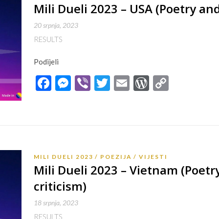
Mili Dueli 2023 – USA (Poetry and 
20 srpnja, 2023
RESULTS
Podijeli
Facebook
Messenger
Viber
Twitter
Email
WordPres
Copy
Link
MILI DUELI 2023
POEZIJA
VIJESTI
Mili Dueli 2023 – Vietnam (Poetry
criticism)
18 srpnja, 2023
RESULTS