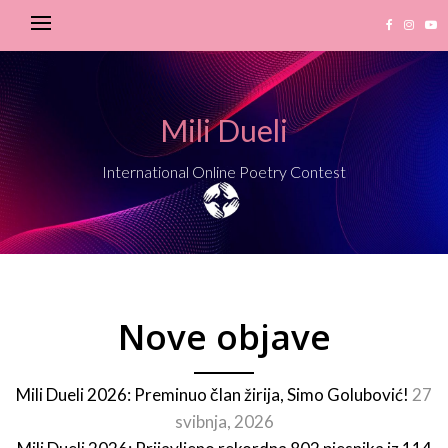
Mili Dueli
International Online Poetry Contest
Nove objave
Mili Dueli 2026: Preminuo član žirija, Simo Golubović!
27
svibnja, 2026