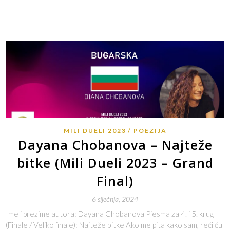
MILI DUELI 2023
POEZIJA
Dayana Chobanova – Najteže
bitke (Mili Dueli 2023 – Grand
Final)
6 siječnja, 2024
Ime i prezime autora: Dayana Chobanova Pjesma za 4. i 5. krug
(Finale / Veliko finale): Najteže bitke Ako me pita kako sam, reći ću