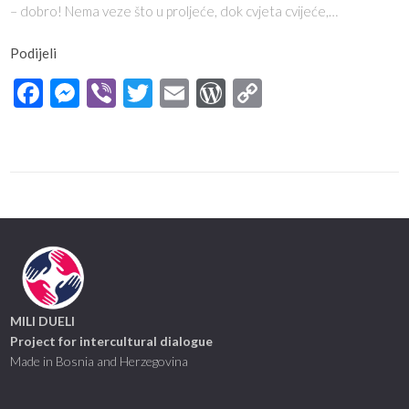
– dobro! Nema veze što u proljeće, dok cvjeta cvijeće,…
Podijeli
Facebook
Messenger
Viber
Twitter
Email
WordPress
Copy
Link
MILI DUELI
Project for intercultural dialogue
Made in Bosnia and Herzegovina