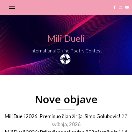
Mili Dueli
International Online Poetry Contest
Nove objave
Mili Dueli 2026: Preminuo član žirija, Simo Golubović!
27
svibnja, 2026