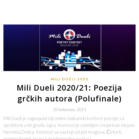
MILI DUELI 2020
Mili Dueli 2020/21: Poezija
grčkih autora (Polufinale)
10 kolovoza, 2021
Mili Dueli je najpopularniji online balkanski kontest poezije sa
sjedištem u bh gradu Jajcu. Kontest je osmišljen i inspirisan idejom
Nermina Delića. Kontest se sastoji od pet krugova. Četvrti,
pretposljednji, krug se tradicionalno naziva i…