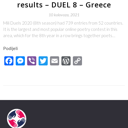
results – DUEL 8 – Greece
10 kolovoza, 2021
Mili Duels 2020 (8th season) had 739 entries from 52 countries.
It is the largest and most popular online poetry contest in this
area, which for the 8th year in a row brings together poets…
Podijeli
Facebook
Messenger
Viber
Twitter
Email
WordPress
Copy
Link