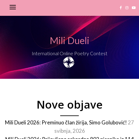
Mili Dueli
International Online Poetry Contest
Nove objave
Mili Dueli 2026: Preminuo član žirija, Simo Golubović!
27
svibnja, 2026