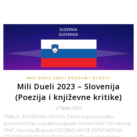
MILI DUELI 2023
POEZIJA
VIJESTI
Mili Dueli 2023 – Slovenija
(Poezija i književne kritike)
27 lipnja, 2023
TABELA KNJIŽEVNA KRITIKA ŽIRIJA Književna kritika
(komentar) žirija na pročitane pjesme: Nermin Delić: Svit Valovnik,
1947. Slovenija, Čepovan OSLOBADJAM SE ZATVOREN NA
OTVORENOM ODJELU OVOGA SVIJETA Još od djetinstva i