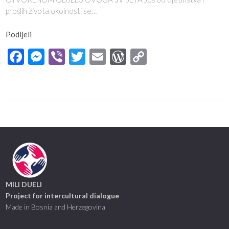
prošlih života okolnosti se…
Podijeli
Facebook
Messenger
Viber
Twitter
Email
WordPress
Copy
Link
MILI DUELI
Project for intercultural dialogue
Made in Bosnia and Herzegovina