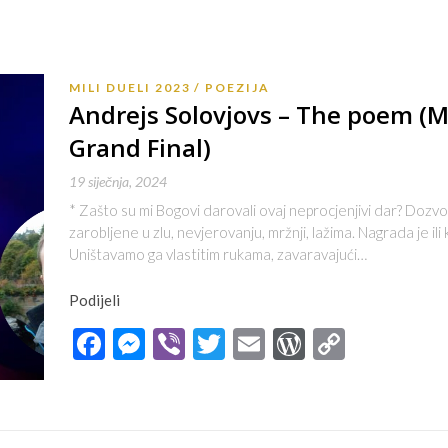
MILI DUELI 2023
POEZIJA
Andrejs Solovjovs – The poem (Mi
Grand Final)
19 siječnja, 2024
* Zašto su mi Bogovi darovali ovaj neprocjenjivi dar? Dozvoli
zarobljene u zlu, nevjerovanju, mržnji, lažima. Nagrada je ili
Uništavamo ga vlastitim rukama, zavaravajući…
Podijeli
Facebook
Messenger
Viber
Twitter
Email
WordPres
Copy
Link