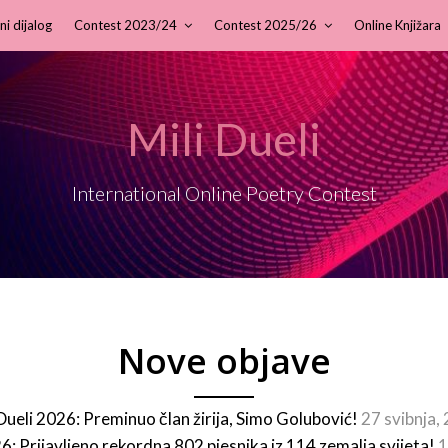
ni dijalog
Contest 2023/24
Contest 2025/26
Online Knjižara
Mili Dueli
International Online Poetry Contest
Nove objave
 Dueli 2026: Preminuo član žirija, Simo Golubović!
27 svibnja,
26: Prijavljeno rekordna 802 pjesnika iz 114 zemalja svijeta!
1