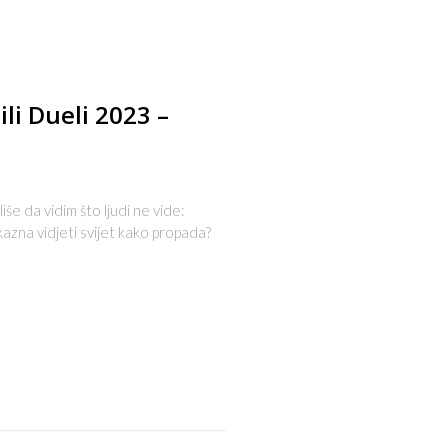
li Dueli 2023 –
še da vidim što ljudi ne vide:
 kazna vidjeti svijet kako propada?
s