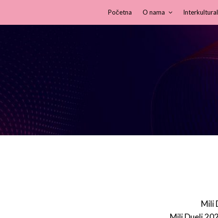
Početna
O nama
Interkultural
Mili
Mili Dueli 20