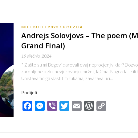
MILI DUELI 2023
POEZIJA
Andrejs Solovjovs – The poem (Mi
Grand Final)
19 siječnja, 2024
* Zašto su mi Bogovi darovali ovaj neprocjenjivi dar? Dozvoli
zarobljene u zlu, nevjerovanju, mržnji, lažima. Nagrada je ili
Uništavamo ga vlastitim rukama, zavaravajući…
Podijeli
Facebook
Messenger
Viber
Twitter
Email
WordPres
Copy
Link