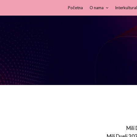
Početna
O nama
Interkultural
Mili
Mili Dueli 20