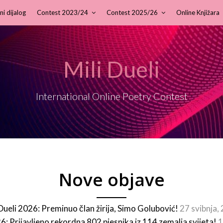
ni dijalog
Contest 2023/24
Contest 2025/26
Online Knjižara
Mili Dueli
International Online Poetry Contest
Nove objave
 Dueli 2026: Preminuo član žirija, Simo Golubović!
27 svibnja,
26: Prijavljeno rekordna 802 pjesnika iz 114 zemalja svijeta!
1