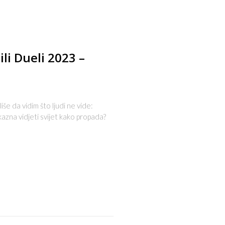
li Dueli 2023 –
še da vidim što ljudi ne vide:
 kazna vidjeti svijet kako propada?
s