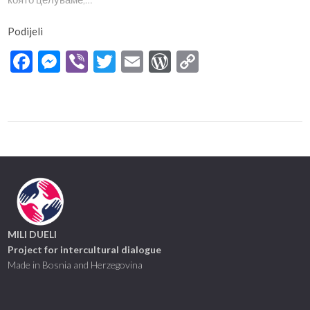
Podijeli
Facebook
Messenger
Viber
Twitter
Email
WordPress
Copy
Link
MILI DUELI
Project for intercultural dialogue
Made in Bosnia and Herzegovina