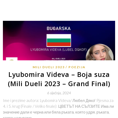
MILI DUELI 2023
POEZIJA
Lyubomira Videva – Boja suza
(Mili Dueli 2023 – Grand Final)
6 siječnja, 2024
Ime i prezime autora: Lyubomira Videva/ Любел Дякоf Pjesma za
4. i 5. krug (Finale / Veliko finale): ЦВЕТЪТ НА СЪЛЗИТЕ Има ли
значение дали е черна или бяла ръката, която удря, ръката,
която целуваме,…