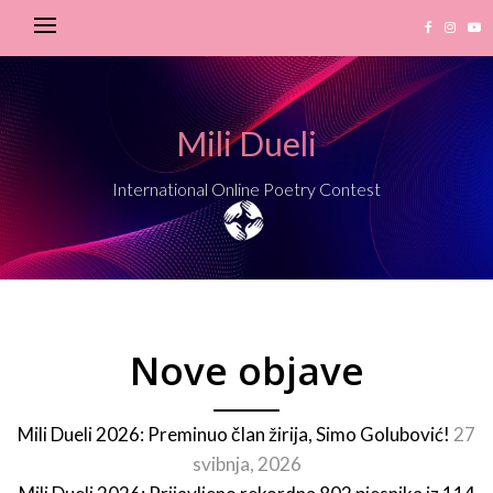
Mili Dueli
International Online Poetry Contest
Nove objave
Mili Dueli 2026: Preminuo član žirija, Simo Golubović!
27
svibnja, 2026