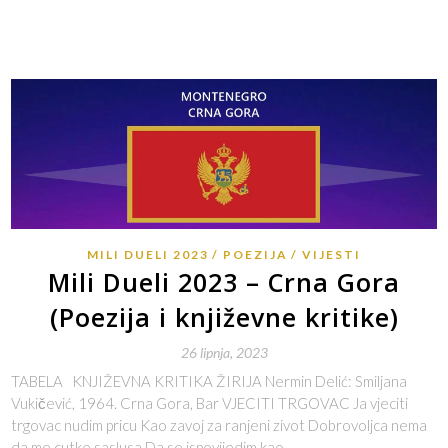
MILI DUELI 2023
POEZIJA
VIJESTI
Mili Dueli 2023 – Crna Gora
(Poezija i književne kritike)
26 lipnja, 2023
TABELA KNJIŽEVNA KRITIKA ŽIRIJA Nermin Delić: Smiljana
Vukičević, 1964. Crna Gora, Bar VJECITI TRGOVAC Ja vjeciti
trgovac nudim pricu Kao zavoj za ranjeni zivot Dobrovoljca nema
da me cutke saslusa Da se ispovijedim kao…