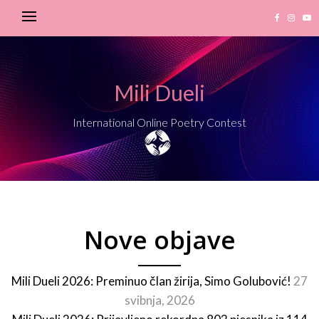
Mili Dueli
International Online Poetry Contest
Nove objave
Mili Dueli 2026: Preminuo član žirija, Simo Golubović!
27
svibnja, 2026