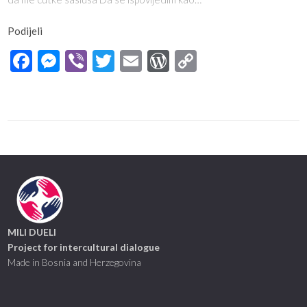
Podijeli
Facebook
Messenger
Viber
Twitter
Email
WordPress
Copy
Link
MILI DUELI
Project for intercultural dialogue
Made in Bosnia and Herzegovina