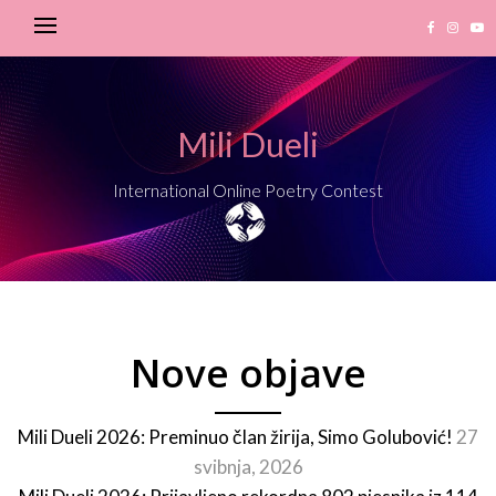
Mili Dueli
International Online Poetry Contest
Nove objave
Mili Dueli 2026: Preminuo član žirija, Simo Golubović!
27
svibnja, 2026