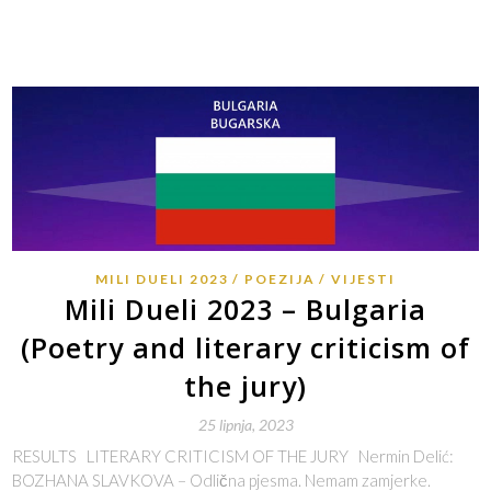
MILI DUELI 2023
POEZIJA
VIJESTI
Mili Dueli 2023 – Bulgaria
(Poetry and literary criticism of
the jury)
25 lipnja, 2023
RESULTS LITERARY CRITICISM OF THE JURY Nermin Delić:
BOZHANA SLAVKOVA – Odlična pjesma. Nemam zamjerke.