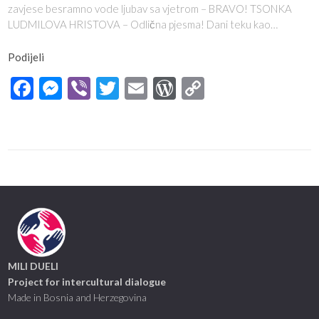
zavjese besramno vode ljubav sa vjetrom – BRAVO! TSONKA
LUDMILOVA HRISTOVA – Odlična pjesma! Dani teku kao…
Podijeli
Facebook
Messenger
Viber
Twitter
Email
WordPress
Copy
Link
MILI DUELI
Project for intercultural dialogue
Made in Bosnia and Herzegovina