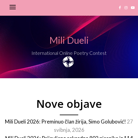
Mili Dueli
International Online Poetry Contest
Nove objave
Mili Dueli 2026: Preminuo član žirija, Simo Golubović!
27
svibnja, 2026