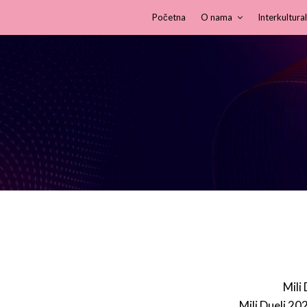
Početna
O nama
Interkultural
Mili
Mili Dueli 20