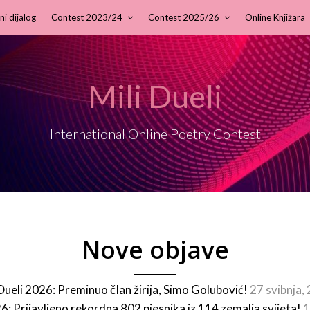
ni dijalog
Contest 2023/24
Contest 2025/26
Online Knjižara
Mili Dueli
International Online Poetry Contest
Nove objave
 Dueli 2026: Preminuo član žirija, Simo Golubović!
27 svibnja,
26: Prijavljeno rekordna 802 pjesnika iz 114 zemalja svijeta!
1