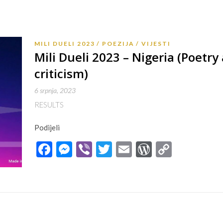
MILI DUELI 2023
POEZIJA
VIJESTI
Mili Dueli 2023 – Nigeria (Poetry 
criticism)
6 srpnja, 2023
RESULTS
Podijeli
Facebook
Messenger
Viber
Twitter
Email
WordPres
Copy
Link