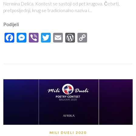
Nermina Delića. Kontest se sastoji od pet krugova. Četvrti,
pretposljednji, krug se tradicionalno naziva i…
Podijeli
Facebook
Messenger
Viber
Twitter
Email
WordPress
Copy
Link
MILI DUELI 2020