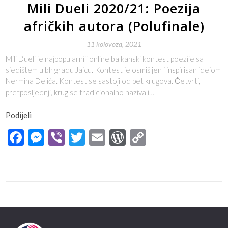
Mili Dueli 2020/21: Poezija
afričkih autora (Polufinale)
11 kolovoza, 2021
Mili Dueli je najpopularniji online balkanski kontest poezije sa
sjedištem u bh gradu Jajcu. Kontest je osmišljen i inspirisan idejom
Nermina Delića. Kontest se sastoji od pet krugova. Četvrti,
pretposljednji, krug se tradicionalno naziva i…
Podijeli
Facebook
Messenger
Viber
Twitter
Email
WordPress
Copy
Link