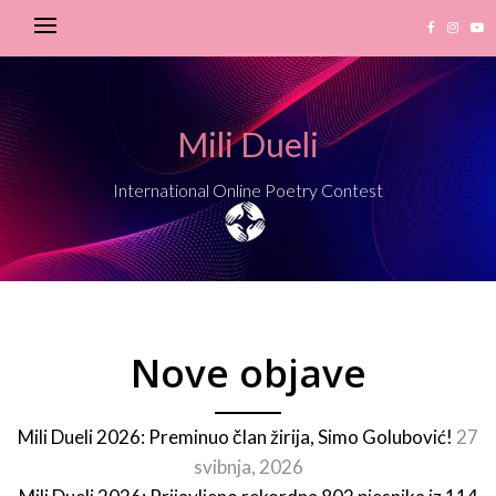
Mili Dueli
International Online Poetry Contest
Nove objave
Mili Dueli 2026: Preminuo član žirija, Simo Golubović!
27
svibnja, 2026