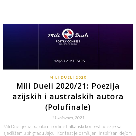
MILI DUELI 2020
Mili Dueli 2020/21: Poezija
azijskih i australskih autora
(Polufinale)
11 kolovoza, 2021
Mili Dueli je najpopularniji online balkanski kontest poezije sa
sjedištem u bh gradu Jajcu. Kontest je osmišljen i inspirisan idejom