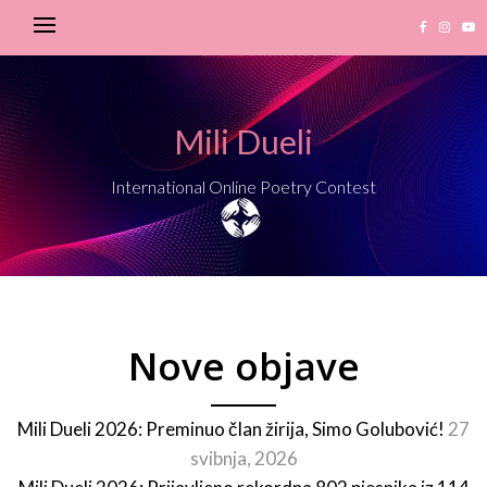
Mili Dueli
International Online Poetry Contest
Nove objave
Mili Dueli 2026: Preminuo član žirija, Simo Golubović!
27
svibnja, 2026