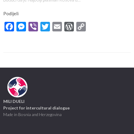
Podijeli
Facebook
Messenger
Viber
Twitter
Email
WordPress
Copy
Link
MILI DUELI
Project for intercultural dialogue
Made in Bosnia and Herzegovina