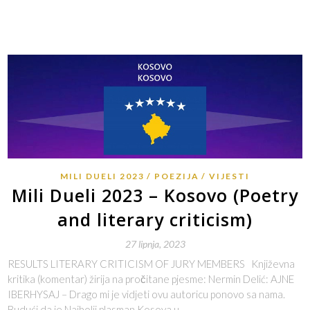
MILI DUELI 2023
POEZIJA
VIJESTI
Mili Dueli 2023 – Kosovo (Poetry
and literary criticism)
27 lipnja, 2023
RESULTS LITERARY CRITICISM OF JURY MEMBERS Književna
kritika (komentar) žirija na pročitane pjesme: Nermin Delić: AJNE
IBERHYSAJ – Drago mi je vidjeti ovu autoricu ponovo sa nama.
Budući da je Najbolji plasman Kosova u…