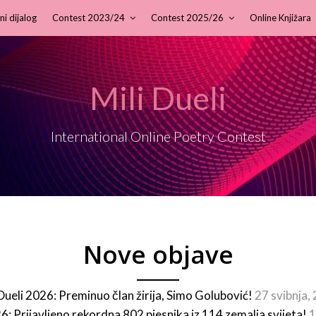
ni dijalog
Contest 2023/24
Contest 2025/26
Online Knjižara
Mili Dueli
International Online Poetry Contest
Nove objave
 Dueli 2026: Preminuo član žirija, Simo Golubović!
27 svibnja,
26: Prijavljeno rekordna 802 pjesnika iz 114 zemalja svijeta!
1