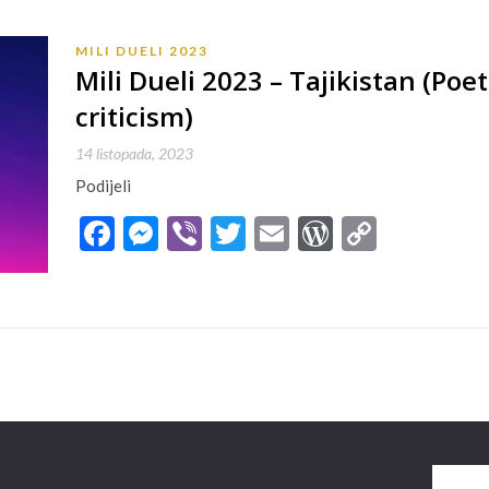
MILI DUELI 2023
Mili Dueli 2023 – Tajikistan (Poet
criticism)
14 listopada, 2023
Podijeli
Facebook
Messenger
Viber
Twitter
Email
WordPres
Copy
Link