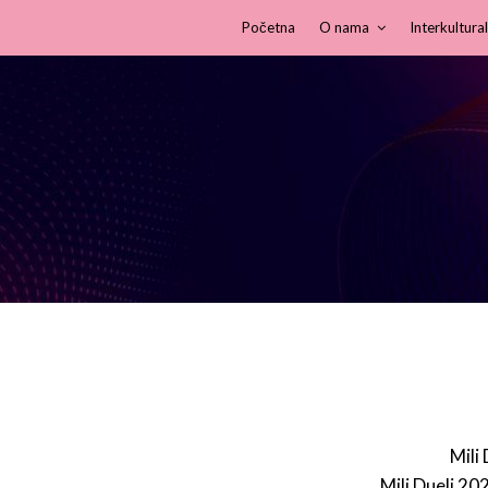
Početna
O nama
Interkultural
Mili
Mili Dueli 20