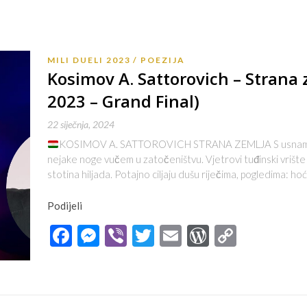
MILI DUELI 2023
POEZIJA
Kosimov A. Sattorovich – Strana z
2023 – Grand Final)
22 siječnja, 2024
KOSIMOV A. SATTOROVICH STRANA ZEMLJA S usnama i
nejake noge vučem u zatočeništvu. Vjetrovi tuđinski vrišt
stotina hiljada. Potajno ciljaju dušu riječima, pogledima: ho
Podijeli
Facebook
Messenger
Viber
Twitter
Email
WordPres
Copy
Link