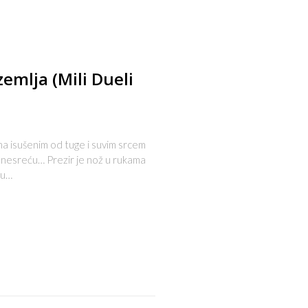
emlja (Mili Dueli
sušenim od tuge i suvim srcem
e nesreću… Prezir je nož u rukama
ću…
s