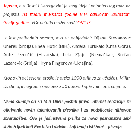
Japanu
, a u Bosni i Hercegovini je zbog ideje i volonterskog rada na
projektu,
na Izboru muškarca godine BiH, odlikovan laureatom
Genije godine
. Više detalja možete naći
OVDJE
.
Iz šest prethodnih sezona, ovo su pobjednici:
Dijana Stevanović
Uherek (Srbija), Enea Hotić (BiH.), Anđela Turukalo (Crna Gora),
Ante Jezerčić (Hrvatska), Lela Zjajo (Njemačka.), Stefan
Lazarević (Srbija) i Iryna Fingerova (Ukrajina).
Kroz ovih pet sezona prošlo je preko 1000 prijava za učešće u Milim
Duelima, a nagradili smo preko 50 autora književnim priznanjima.
Nema sumnje da su Mili Dueli postali prava internet senzacija za
otkrivanje novih talentovanih pjesnika i za podsticanje njihovog
stvaralaštva. Ovo je jedinstvena prilika za nova poznanstva sebi
sličnih ljudi koji žive blizu i daleko i koji imaju isti hobi – pisanje.