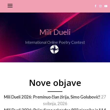
Mili Dueli
International Online Poetry Contest
Nove objave
Mili Dueli 2026: Preminuo član žirija, Simo Golubović!
27
svibnja, 2026