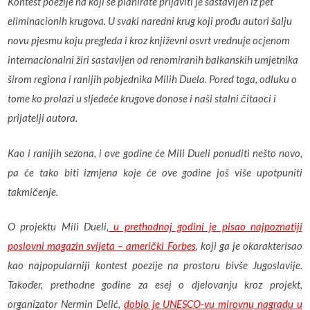
Kontest poezije na koji se planirate prijaviti je sastavljen iz pet
eliminacionih krugova. U svaki naredni krug koji prođu autori šalju
novu pjesmu koju pregleda i kroz književni osvrt vrednuje ocjenom
internacionalni žiri sastavljen od renomiranih balkanskih umjetnika
širom regiona i ranijih pobjednika Milih Duela. Pored toga, odluku o
tome ko prolazi u sljedeće krugove donose i naši stalni čitaoci i
prijatelji autora.
Kao i ranijih sezona, i ove godine će Mili Dueli ponuditi nešto novo,
pa će tako biti izmjena koje će ove godine još više upotpuniti
takmičenje.
O projektu Mili Dueli,
u prethodnoj godini je pisao najpoznatiji
poslovni magazin svijeta – američki Forbes
, koji ga je okarakterisao
kao najpopularniji kontest poezije na prostoru bivše Jugoslavije.
Također, prethodne godine za esej o djelovanju kroz projekt,
organizator Nermin Delić,
dobio je UNESCO-vu mirovnu nagradu u