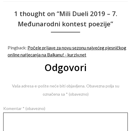
1 thought on “Mili Dueli 2019 – 7.
Međunarodni kontest poezije”
Pingback:
Počele prijave za novu sezonu najvećeg pjesničkog
online natjecanja na Balkanu! - kurziv.net
Odgovori
Vaša adresa e-pošte neće biti objavljena.
Obavezna polja su
označena sa
* (obavezno)
Komentar
* (obavezno)