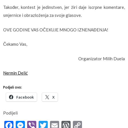
Također, kontest je jedinstven, jer žiri daje iscrpne komentare,
smjernice i obrazloženja za svoje glasove.
OVE GODINE VAS OČEKUJE MNOGO IZNENAĐENJA!
Čekamo Vas,
Organizator Milih Duela
Nermin Delić
Podjeli ovo:
Facebook
X
Podijeli
Facebook
Messenger
Viber
Twitter
Email
WordPress
Copy