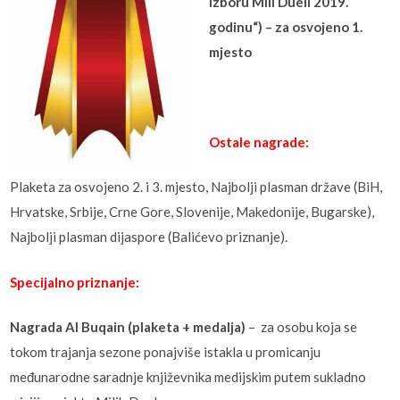
izboru Mili Dueli 2019.
godinu“) – za osvojeno 1.
mjesto
Ostale nagrade:
Plaketa za osvojeno 2. i 3. mjesto, Najbolji plasman države (BiH,
Hrvatske, Srbije, Crne Gore, Slovenije, Makedonije, Bugarske),
Najbolji plasman dijaspore (Balićevo priznanje).
Specijalno priznanje:
Nagrada Al Buqain (plaketa + medalja)
– za osobu koja se
tokom trajanja sezone ponajviše istakla u promicanju
međunarodne saradnje književnika medijskim putem sukladno