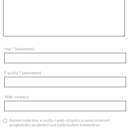
Ime
* (obavezno)
E-pošta
* (obavezno)
Web-stranica
Spremi moje ime, e-poštu i web-stranicu u ovom internet
pregledniku za sljedeći put kada budem komentirao.