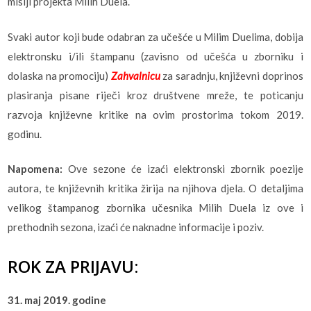
misiji projekta Milih Duela.
Svaki autor koji bude odabran za učešće u Milim Duelima, dobija
elektronsku i/ili štampanu (zavisno od učešća u zborniku i
dolaska na promociju)
Zahvalnicu
za saradnju, književni doprinos
plasiranja pisane riječi kroz društvene mreže, te poticanju
razvoja književne kritike na ovim prostorima tokom 2019.
godinu.
Napomena:
Ove sezone će izaći elektronski zbornik poezije
autora, te književnih kritika žirija na njihova djela. O detaljima
velikog štampanog zbornika učesnika Milih Duela iz ove i
prethodnih sezona, izaći će naknadne informacije i poziv.
ROK ZA PRIJAVU:
31. maj 2019. godine