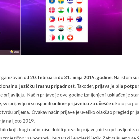
 organizovan
od 20. februara do 31. maja 2019. godine
. Na istom su 
cionalnu, jezičku i rasnu pripadnost
. Također,
prijava je bila potp
je prijavljuju. Način prijave je ove godine izmijenjen i usklađen je s
svi prijavljeni su ispunili
online-prijavnicu za učešće
u kojoj su po
potvrdu prijema. Ovakav način prijave je uveliko olakšao pregled prij
ja na ljeto 2019.
 bilo koji drugi način, nisu dobili potvrdu prijave, niti su prijavljeni z
 trojezično: na bosanski, bugarski i engleski jezik. Zahvaljujemo se
S