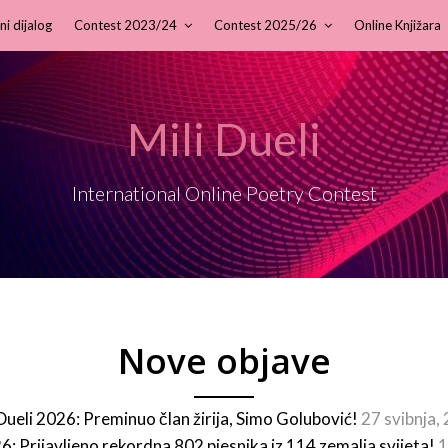
ni dijalog
Contest 2023/24
Contest 2025/26
Online Knjižara
Mili Dueli
International Online Poetry Contest
Nove objave
 Dueli 2026: Preminuo član žirija, Simo Golubović!
27 svibnja,
26: Prijavljeno rekordna 802 pjesnika iz 114 zemalja svijeta!
1