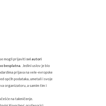
se mogli prijaviti
svi autori
uno besplatna
. Jedini uslov je bio
tandardima prijava na vele-evropske
red općih podataka, umetali i svoje
ava organizatoru, a samim tim i
a učešće na takmičenje.
lavini Kovachevi
, profesorici