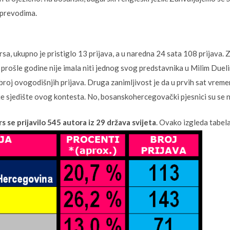
a prevodima.
a, ukupno je pristiglo 13 prijava, a u naredna 24 sata 108 prijava. Z
o prošle godine nije imala niti jednog svog predstavnika u Milim Duel
 broj ovogodišnjih prijava. Druga zanimljivost je da u prvih sat vremena
e sjedište ovog kontesta. No, bosanskohercegovački pjesnici su se ne
s se prijavilo 545 autora iz 29 država svijeta
. Ovako izgleda tabel