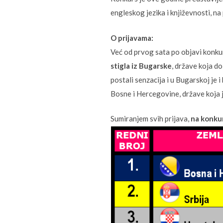
engleskog jezika i književnosti, n
O prijavama:
Već od prvog sata po objavi konkurs
stigla iz Bugarske
, države koja d
postali senzacija i u Bugarskoj je i
Bosne i Hercegovine, države koja j
Sumiranjem svih prijava,
na konkur