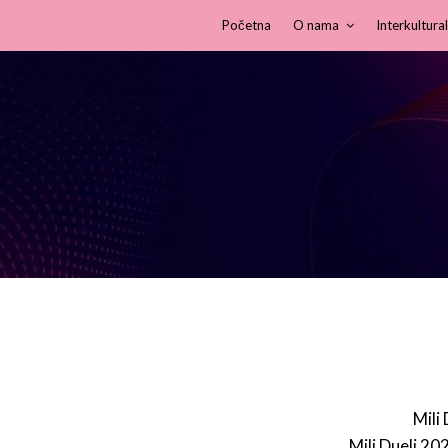
Početna
O nama
Interkultural
Mili
Mili Dueli 20