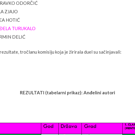
r ZDRAVKO ODORČIĆ
ELA ZJAJO
ENEA HOTIĆ
r ANĐELA TURUKALO
NERMIN DELIĆ
ultate, tročlanu komisiju koja je žirirala duel su sačinjavali:
REZULTATI (tabelarni prikaz): Anđelini autori