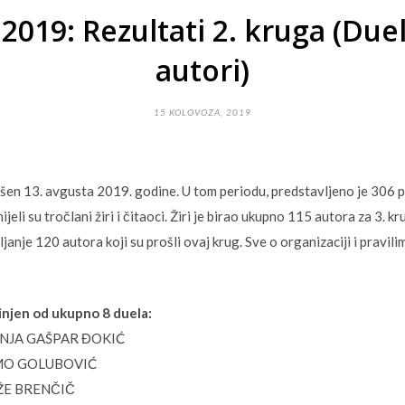
2019: Rezultati 2. kruga (Duel
autori)
15 KOLOVOZA, 2019
ršen 13. avgusta 2019. godine. U tom periodu, predstavljeno je 306 
jeli su tročlani žiri i čitaoci. Žiri je birao ukupno 115 autora za 3. kru
janje 120 autora koji su prošli ovaj krug. Sve o organizaciji i pravil
činjen od ukupno 8 duela:
 DANJA GAŠPAR ĐOKIĆ
 SIMO GOLUBOVIĆ
JOŽE BRENČIČ