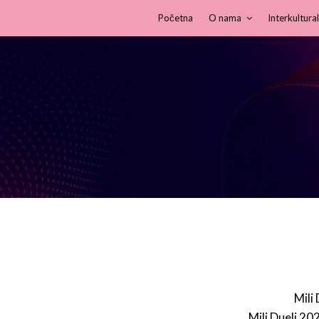
Početna
O nama
Interkultural
Mili
Mili Dueli 20