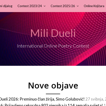
ni dijalog
Contest 2023/24
Contest 2025/26
Online Knjižara
Mili Dueli
International Online Poetry Contest
Nove objave
 Dueli 2026: Preminuo član žirija, Simo Golubović!
27 svibnja,
26: Prijavljeno rekordna 802 pjesnika iz 114 zemalja svijeta!
1