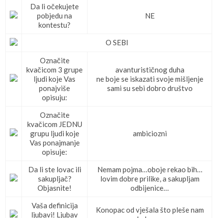
Da li očekujete
pobjedu na
NE
kontestu?
O SEBI
Označite
kvačicom 3 grupe
avanturističnog duha
ljudi koje Vas
ne boje se iskazati svoje mišljenje
ponajviše
sami su sebi dobro društvo
opisuju:
Označite
kvačicom JEDNU
grupu ljudi koje
ambiciozni
Vas ponajmanje
opisuje:
Da li ste lovac ili
Nemam pojma…oboje rekao bih…
sakupljač?
lovim dobre prilike, a sakupljam
Objasnite!
odbijenice…
Vaša definicija
Konopac od vješala što pleše nam
ljubavi! Ljubav