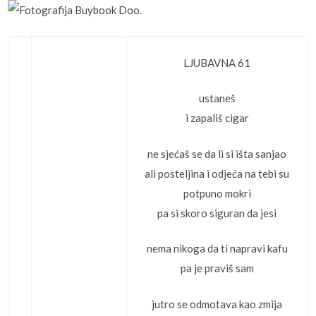
LJUBAVNA 61
ustaneš
i zapališ cigar
ne sjećaš se da li si išta sanjao
ali posteljina i odjeća na tebi su
potpuno mokri
pa si skoro siguran da jesi
nema nikoga da ti napravi kafu
pa je praviš sam
jutro se odmotava kao zmija