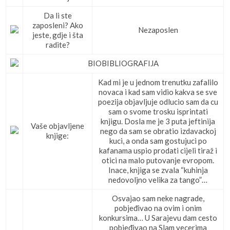
Da li ste
zaposleni? Ako
Nezaposlen
jeste, gdje i šta
radite?
BIOBIBLIOGRAFIJA
Kad mi je u jednom trenutku zafalilo
novaca i kad sam vidio kakva se sve
poezija objavljuje odlucio sam da cu
sam o svome trosku isprintati
knjigu. Dosla me je 3 puta jeftinija
Vaše objavljene
nego da sam se obratio izdavackoj
knjige:
kuci, a onda sam gostujuci po
kafanama uspio prodati cijeli tiraž i
otici na malo putovanje evropom.
Inace, knjiga se zvala “kuhinja
nedovoljno velika za tango”…
Osvajao sam neke nagrade,
pobjeđivao na ovim i onim
konkursima… U Sarajevu dam cesto
pobjeđivao na Slam vecerima