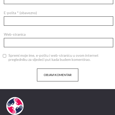
E-pošta
* (obavezno)
Web-stranica
Spremi moje ime, e-poštu i web-stranicu u ovom internet
pregledniku za sljedeći put kada budem komentirao.