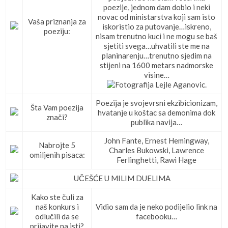
poezije, jednom dam dobio i neki
novac od ministarstva koji sam isto
Vaša priznanja za
iskoristio za putovanje…iskreno,
poeziju:
nisam trenutno kuci i ne mogu se baš
sjetiti svega…uhvatili ste me na
planinarenju…trenutno sjedim na
stijeni na 1600 metars nadmorske
visine…
Poezija je svojevrsni ekzibicionizam,
Šta Vam poezija
hvatanje u koštac sa demonima dok
znači?
publika navija…
John Fante, Ernest Hemingway,
Nabrojte 5
Charles Bukowski, Lawrence
omiljenih pisaca:
Ferlinghetti, Rawi Hage
UČEŠĆE U MILIM DUELIMA
Kako ste čuli za
naš konkurs i
Vidio sam da je neko podijelio link na
odlučili da se
facebooku…
prijavite na isti?