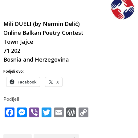
Mili DUELI (by Nermin Delić)
Online Balkan Poetry Contest
Town Jajce
71 202
Bosnia and Herzegovina
Podjeli ovo:
Facebook
X
Podijeli
Facebook
Messenger
Viber
Twitter
Email
WordPress
Copy
Link