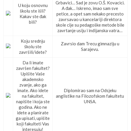
Grbavici… Sad je zovu O.Š. Kovacici.
U koju osnovnu
A đak… Iskreno, imao sam sve
školu ste išli?
petice, a opet sam nekako precesto
Kakav ste đak
zavrsavao u kancelariji direktora
bili?
skole cije su pedagoške metode bile
zavrtanje usiju i indijanska vatra…
Koju srednju
Zavrsio dam Trecu gimnaziju u
školu ste
Sarajevu.
završili/idete?
Da li imate
završen fakultet?
Upišite Vaše
akademsko
zvanje, ako ga
imate. Ako idete
Diplomirao sam na Odsjeku
na fakultet,
anglistike na Filozofskom fakultetu
napišite i koja ste
UNSA.
godina. Ako ne
idete a planirate
ga upisati, upišite
koji fakulteti Vas
interesuju!