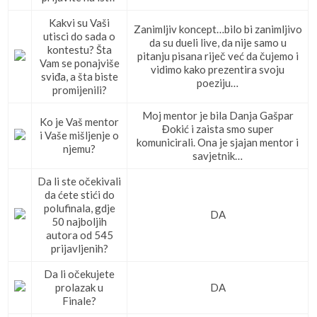
Kakvi su Vaši
Zanimljiv koncept…bilo bi zanimljivo
utisci do sada o
da su dueli live, da nije samo u
kontestu? Šta
pitanju pisana riječ već da čujemo i
Vam se ponajviše
vidimo kako prezentira svoju
sviđa, a šta biste
poeziju…
promijenili?
Moj mentor je bila Danja Gašpar
Ko je Vaš mentor
Đokić i zaista smo super
i Vaše mišljenje o
komunicirali. Ona je sjajan mentor i
njemu?
savjetnik…
Da li ste očekivali
da ćete stići do
polufinala, gdje
DA
50 najboljih
autora od 545
prijavljenih?
Da li očekujete
prolazak u
DA
Finale?