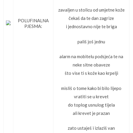
zavaljen u stolicu od umjetne kože
čekaš da te dan zagrize
POLUFINALNA
PJESMA:
i jednostavno nije te briga
pališ još jednu
alarm na mobitelu podsjeća te na
neke sitne obaveze
što vise ti s kože kao krpelji
misliš o tome kako bi bilo lijepo
vratiti se u krevet
do toplog usnulog tijela
ali krevet je prazan
zato ustaješ i izlaziš van