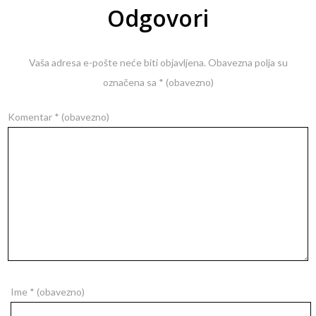
Odgovori
Vaša adresa e-pošte neće biti objavljena.
Obavezna polja su
označena sa
* (obavezno)
Komentar
* (obavezno)
Ime
* (obavezno)