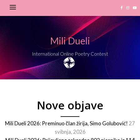
Mili Dueli
International Online Poetry Contest
Nove objave
Mili Dueli 2026: Preminuo član žirija, Simo Golubović!
27
svibnja, 2026