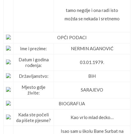
tamo negdje i ona radi isto
možda se nekada i sretnemo
OPĆI PODACI
Ime i prezime:
NERMIN AGANOVIĆ
Datum i godina
03.01.1979.
rođenja:
Državljanstvo:
BiH
Mjesto gdje
SARAJEVO
živite:
BIOGRAFIJA
Kada ste počeli
Kao vrlo mlad decko…
da pišete pjesme?
Isao sam u školu Bane Surbat na