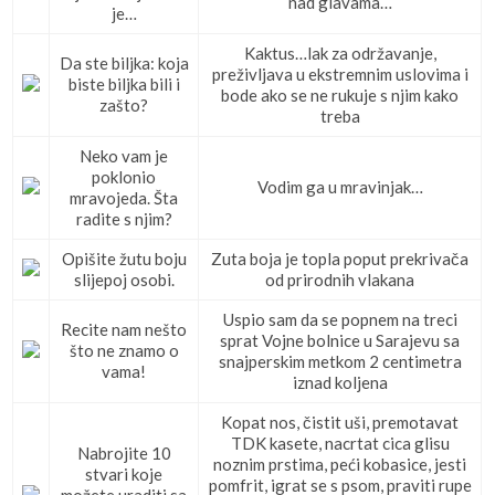
nad glavama…
je…
Kaktus…lak za održavanje,
Da ste biljka: koja
preživljava u ekstremnim uslovima i
biste biljka bili i
bode ako se ne rukuje s njim kako
zašto?
treba
Neko vam je
poklonio
Vodim ga u mravinjak…
mravojeda. Šta
radite s njim?
Opišite žutu boju
Zuta boja je topla poput prekrivača
slijepoj osobi.
od prirodnih vlakana
Uspio sam da se popnem na treci
Recite nam nešto
sprat Vojne bolnice u Sarajevu sa
što ne znamo o
snajperskim metkom 2 centimetra
vama!
iznad koljena
Kopat nos, čistit uši, premotavat
TDK kasete, nacrtat cica glisu
Nabrojite 10
noznim prstima, peći kobasice, jesti
stvari koje
pomfrit, igrat se s psom, praviti rupe
možete uraditi sa