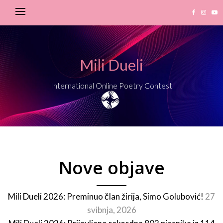
Mili Dueli
International Online Poetry Contest
Nove objave
Mili Dueli 2026: Preminuo član žirija, Simo Golubović!
27
svibnja, 2026