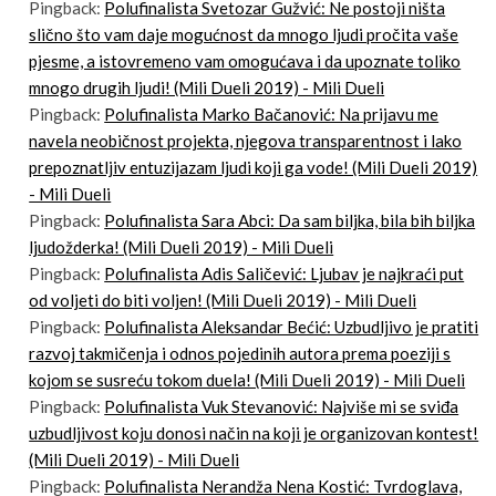
Pingback:
Polufinalista Svetozar Gužvić: Ne postoji ništa
slično što vam daje mogućnost da mnogo ljudi pročita vaše
pjesme, a istovremeno vam omogućava i da upoznate toliko
mnogo drugih ljudi! (Mili Dueli 2019) - Mili Dueli
Pingback:
Polufinalista Marko Bačanović: Na prijavu me
navela neobičnost projekta, njegova transparentnost i lako
prepoznatljiv entuzijazam ljudi koji ga vode! (Mili Dueli 2019)
- Mili Dueli
Pingback:
Polufinalista Sara Abci: Da sam biljka, bila bih biljka
ljudožderka! (Mili Dueli 2019) - Mili Dueli
Pingback:
Polufinalista Adis Saličević: Ljubav je najkraći put
od voljeti do biti voljen! (Mili Dueli 2019) - Mili Dueli
Pingback:
Polufinalista Aleksandar Bećić: Uzbudljivo je pratiti
razvoj takmičenja i odnos pojedinih autora prema poeziji s
kojom se susreću tokom duela! (Mili Dueli 2019) - Mili Dueli
Pingback:
Polufinalista Vuk Stevanović: Najviše mi se sviđa
uzbudljivost koju donosi način na koji je organizovan kontest!
(Mili Dueli 2019) - Mili Dueli
Pingback:
Polufinalista Nerandža Nena Kostić: Tvrdoglava,