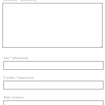
Ime
* (obavezno)
E-pošta
* (obavezno)
Web-stranica