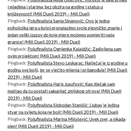
i mladima i starima, bez obzira na godine i status u
književnosti! (Mili Dueli 2019) – Mili Dueli
Pingback:
Polufinalista Sanja Sinanović: Ovo je jedna
psihološka igra u kojoj pronalazimo svoje pjesničko znanje i
jedan veliki izazov do koje mjere možemo pomjeriti naše
granice! (Mili Dueli 2019) - Mili Dueli
Pingback:
Polufinalista Ognjenka Kalajdžić: Zadivljena sam
ovim projektom! (Mili Dueli 2019) - Mili Dueli
Pingback:
Polufinalista Stevo Leskarac: Natječaj je iz godine u
godinu sve bolji, jer se vječito mijenja i prilagođuje! (Mili Dueli
2019) - Mili Dueli
Pingback:
Polufinalista Haris Jusufović: Kao dječak sam
maštao da ću postati sakupljač zmijskog otrova! (Mili Dueli
2019) - Mili Dueli
Pingback:
Polufinalista Slobodan Stanišić: Ljubav je jedina
stvar na svijetu koja ne boli! (Mili Dueli 2019) - Mili Dueli
Pingback:
Polufinalista Marina Milošević: Uvek zver, a nikada
plen! (Mili Dueli 2019) - Mili Dueli