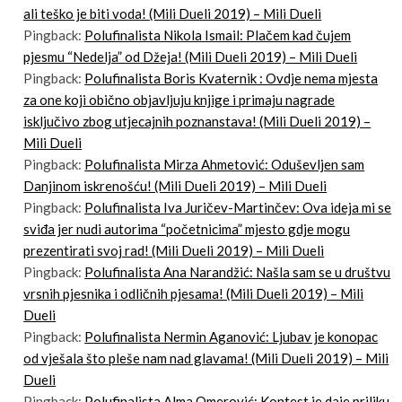
ali teško je biti voda! (Mili Dueli 2019) – Mili Dueli
Pingback:
Polufinalista Nikola Ismail: Plačem kad čujem
pjesmu “Nedelja” od Džeja! (Mili Dueli 2019) – Mili Dueli
Pingback:
Polufinalista Boris Kvaternik : Ovdje nema mjesta
za one koji obično objavljuju knjige i primaju nagrade
isključivo zbog utjecajnih poznanstava! (Mili Dueli 2019) –
Mili Dueli
Pingback:
Polufinalista Mirza Ahmetović: Oduševljen sam
Danjinom iskrenošću! (Mili Dueli 2019) – Mili Dueli
Pingback:
Polufinalista Iva Juričev-Martinčev: Ova ideja mi se
sviđa jer nudi autorima “početnicima” mjesto gdje mogu
prezentirati svoj rad! (Mili Dueli 2019) – Mili Dueli
Pingback:
Polufinalista Ana Narandžić: Našla sam se u društvu
vrsnih pjesnika i odličnih pjesama! (Mili Dueli 2019) – Mili
Dueli
Pingback:
Polufinalista Nermin Aganović: Ljubav je konopac
od vješala što pleše nam nad glavama! (Mili Dueli 2019) – Mili
Dueli
Pingback:
Polufinalista Alma Omerović: Kontest je daje priliku