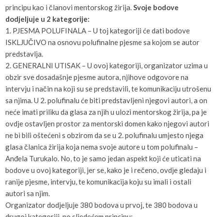
principu kao i članovi mentorskog žirija.
Svoje bodove
dodjeljuje u 2 kategorije:
1. PJESMA POLUFINALA – U toj kategoriji će dati bodove
ISKLJUČIVO na osnovu polufinalne pjesme sa kojom se autor
predstavlja.
2. GENERALNI UTISAK – U ovoj kategoriji, organizator uzima u
obzir sve dosadašnje pjesme autora, njihove odgovore na
intervju i način na koji su se predstavili, te komunikaciju utrošenu
sa njima. U 2. polufinalu će biti predstavljeni njegovi autori, a on
neće imati priliku da glasa za njih u ulozi mentorskog žirija, pa je
ovdje ostavljen prostor za mentorski domen kako njegovi autori
ne bi bili oštećeni s obzirom da se u 2. polufinalu umjesto njega
glasa članica žirija koja nema svoje autore u tom polufinalu –
Anđela Turukalo. No, to je samo jedan aspekt koji će uticati na
bodove u ovoj kategoriji, jer se, kako je i rečeno, ovdje gledaju i
ranije pjesme, intervju, te komunikacija koju su imali i ostali
autori sa njim.
Organizator dodjeljuje 380 bodova u prvoj, te 380 bodova u
drugoj kategoriji, po sljedećem principu: