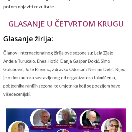
potom objaviti rezultate.
GLASANJE U ČETVRTOM KRUGU
Glasanje žirija:
Članovi internacionalnog žirija ove sezone su: Lela Zjajo,
Anđela Turukalo, Enea Hotić, Danja Gašpar Đokić, Simo
Golubović, Jože Brenčič, Zdravko Odorčić i Nermin Delić. Riječ
je o timu autora sastavljenog od organizatora takmičenja,
pobjednika ranijih sezona, te umjetnika koji se poezijom bave
višedecenijski.