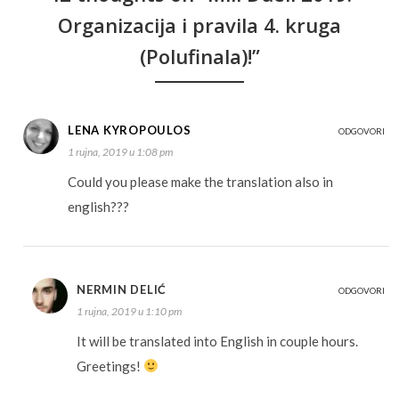
Organizacija i pravila 4. kruga
(Polufinala)!”
LENA KYROPOULOS
ODGOVORI
1 rujna, 2019 u 1:08 pm
Could you please make the translation also in
english???
NERMIN DELIĆ
ODGOVORI
1 rujna, 2019 u 1:10 pm
It will be translated into English in couple hours.
Greetings!