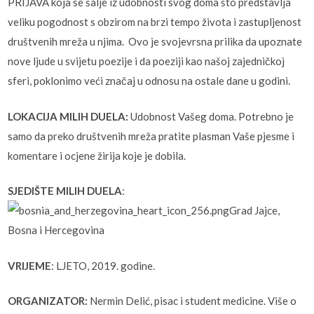
PRIJAVA koja se šalje iz udobnosti svog doma što predstavlja
veliku pogodnost s obzirom na brzi tempo života i zastupljenost
društvenih mreža u njima. Ovo je svojevrsna prilika da upoznate
nove ljude u svijetu poezije i da poeziji kao našoj zajedničkoj
sferi, poklonimo veći značaj u odnosu na ostale dane u godini.
LOKACIJA MILIH DUELA:
Udobnost Vašeg doma. Potrebno je
samo da preko društvenih mreža pratite plasman Vaše pjesme i
komentare i ocjene žirija koje je dobila.
SJEDIŠTE MILIH DUELA
:
Grad Jajce,
Bosna i Hercegovina
VRIJEME
: LJETO, 2019. godine.
ORGANIZATOR:
Nermin Delić, pisac i student medicine. Više o