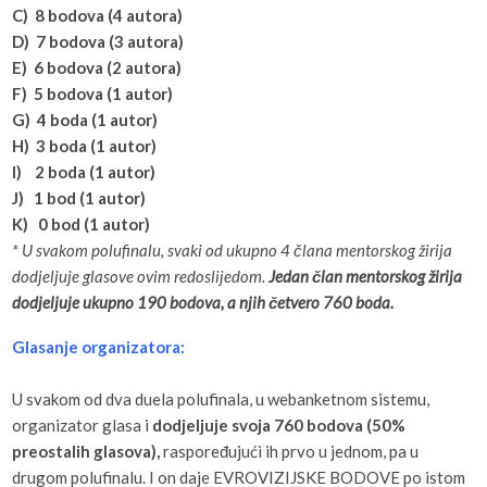
C) 8 bodova (4 autora)
D) 7 bodova (3 autora)
E) 6 bodova (2 autora)
F) 5 bodova (1 autor)
G) 4 boda (1 autor)
H) 3 boda (1 autor)
I) 2 boda (1 autor)
J) 1 bod (1 autor)
K) 0 bod (1 autor)
* U svakom polufinalu, svaki od ukupno 4 člana mentorskog žirija
dodjeljuje glasove ovim redoslijedom.
Jedan član mentorskog žirija
dodjeljuje ukupno 190 bodova, a njih četvero 760 boda.
Glasanje organizatora:
U svakom od dva duela polufinala, u webanketnom sistemu,
organizator glasa i
dodjeljuje svoja 760 bodova (50%
preostalih glasova),
raspoređujući ih prvo u jednom, pa u
drugom polufinalu. I on daje EVROVIZIJSKE BODOVE po istom