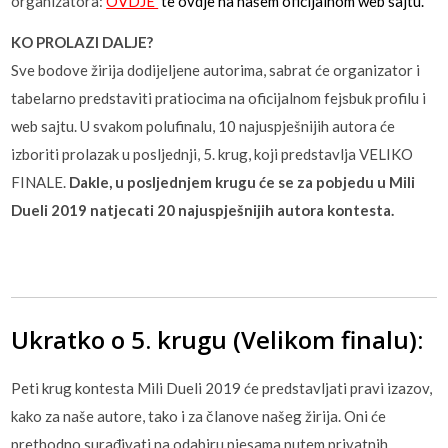
organizatora:
OVDJE
te ovdje na našem oficijalnom web sajtu.
KO PROLAZI DALJE?
Sve bodove žirija dodijeljene autorima, sabrat će organizator i
tabelarno predstaviti pratiocima na oficijalnom fejsbuk profilu i
web sajtu. U svakom polufinalu, 10 najuspješnijih autora će
izboriti prolazak u posljednji, 5. krug, koji predstavlja VELIKO
FINALE.
Dakle, u posljednjem krugu će se za pobjedu u Mili
Dueli 2019 natjecati 20 najuspješnijih autora kontesta.
Ukratko o 5. krugu (Velikom finalu):
Peti krug kontesta Mili Dueli 2019 će predstavljati pravi izazov,
kako za naše autore, tako i za članove našeg žirija. Oni će
prethodno surađivati na odabiru pjesama putem privatnih