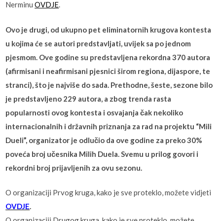
Nerminu
OVDJE
.
Ovo je drugi, od ukupno pet eliminatornih krugova kontesta
u kojima će se autori predstavljati, uvijek sa po jednom
pjesmom. Ove godine su predstavljena rekordna 370 autora
(afirmisani i neafirmisani pjesnici širom regiona, dijaspore, te
stranci), što je najviše do sada. Prethodne, šeste, sezone bilo
je predstavljeno 229 autora, a zbog trenda rasta
popularnosti ovog kontesta i osvajanja čak nekoliko
internacionalnih i državnih priznanja za rad na projektu “Mili
Dueli”, organizator je odlučio da ove godine za preko 30%
poveća broj učesnika Milih Duela. Svemu u prilog govori i
rekordni broj prijavljenih za ovu sezonu.
O organizaciji Prvog kruga, kako je sve proteklo, možete vidjeti
OVDJE
.
O organizaciji Drugog kruga, kako je sve proteklo, možete