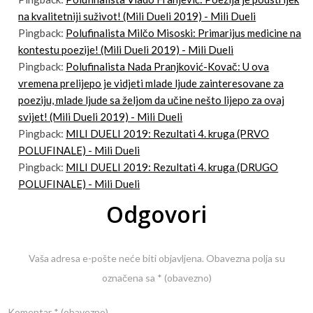
na kvalitetniji suživot! (Mili Dueli 2019) - Mili Dueli
Pingback:
Polufinalista Milčo Misoski: Primarijus medicine na
kontestu poezije! (Mili Dueli 2019) - Mili Dueli
Pingback:
Polufinalista Nada Pranjković-Kovač: U ova
vremena prelijepo je vidjeti mlade ljude zainteresovane za
poeziju, mlade ljude sa željom da učine nešto lijepo za ovaj
svijet! (Mili Dueli 2019) - Mili Dueli
Pingback:
MILI DUELI 2019: Rezultati 4. kruga (PRVO
POLUFINALE) - Mili Dueli
Pingback:
MILI DUELI 2019: Rezultati 4. kruga (DRUGO
POLUFINALE) - Mili Dueli
Odgovori
Vaša adresa e-pošte neće biti objavljena.
Obavezna polja su
označena sa
* (obavezno)
Komentar
* (obavezno)