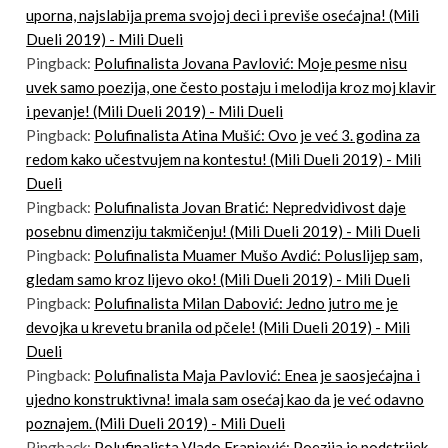
uporna, najslabija prema svojoj deci i previše osećajna! (Mili
Dueli 2019) - Mili Dueli
Pingback:
Polufinalista Jovana Pavlović: Moje pesme nisu
uvek samo poezija, one često postaju i melodija kroz moj klavir
i pevanje! (Mili Dueli 2019) - Mili Dueli
Pingback:
Polufinalista Atina Mušić: Ovo je već 3. godina za
redom kako učestvujem na kontestu! (Mili Dueli 2019) - Mili
Dueli
Pingback:
Polufinalista Jovan Bratić: Nepredvidivost daje
posebnu dimenziju takmičenju! (Mili Dueli 2019) - Mili Dueli
Pingback:
Polufinalista Muamer Mušo Avdić: Poluslijep sam,
gledam samo kroz lijevo oko! (Mili Dueli 2019) - Mili Dueli
Pingback:
Polufinalista Milan Dabović: Jedno jutro me je
devojka u krevetu branila od pčele! (Mili Dueli 2019) - Mili
Dueli
Pingback:
Polufinalista Maja Pavlović: Enea je saosjećajna i
ujedno konstruktivna! imala sam osećaj kao da je već odavno
poznajem. (Mili Dueli 2019) - Mili Dueli
Pingback:
Polufinalista Vlado Franjević: Poezija je podstrijek