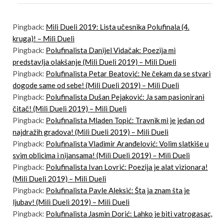
Pingback:
Mili Dueli 2019: Lista učesnika Polufinala (4.
kruga)! – Mili Dueli
Pingback:
Polufinalista Danijel Vidačak: Poezija mi
predstavlja olakšanje (Mili Dueli 2019) – Mili Dueli
Pingback:
Polufinalista Petar Beatović: Ne čekam da se stvari
dogode same od sebe! (Mili Dueli 2019) – Mili Dueli
Pingback:
Polufinalista Dušan Pejaković: Ja sam pasionirani
čitač! (Mili Dueli 2019) – Mili Dueli
Pingback:
Polufinalista Mladen Topić: Travnik mi je jedan od
najdražih gradova! (Mili Dueli 2019) – Mili Dueli
Pingback:
Polufinalista Vladimir Aranđelović: Volim slatkiše u
svim oblicima i nijansama! (Mili Dueli 2019) – Mili Dueli
Pingback:
Polufinalista Ivan Lovrić: Poezija je alat vizionara!
(Mili Dueli 2019) – Mili Dueli
Pingback:
Polufinalista Pavle Aleksić: Šta ja znam šta je
ljubav! (Mili Dueli 2019) – Mili Dueli
Pingback:
Polufinalista Jasmin Dorić: Lahko je biti vatrogasac,