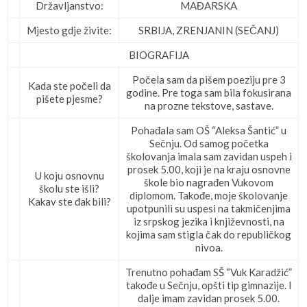
Državljanstvo:
MAĐARSKA
Mjesto gdje živite:
SRBIJA, ZRENJANIN (SEČANJ)
BIOGRAFIJA
Počela sam da pišem poeziju pre 3
Kada ste počeli da
godine. Pre toga sam bila fokusirana
pišete pjesme?
na prozne tekstove, sastave.
Pohađala sam OŠ “Aleksa Šantić” u
Sečnju. Od samog početka
školovanja imala sam zavidan uspeh i
prosek 5.00, koji je na kraju osnovne
U koju osnovnu
škole bio nagrađen Vukovom
školu ste išli?
diplomom. Takođe, moje školovanje
Kakav ste đak bili?
upotpunili su uspesi na takmičenjima
iz srpskog jezika i književnosti, na
kojima sam stigla čak do republičkog
nivoa.
Trenutno pohađam SŠ “Vuk Karadžić”
takođe u Sečnju, opšti tip gimnazije. I
dalje imam zavidan prosek 5.00.