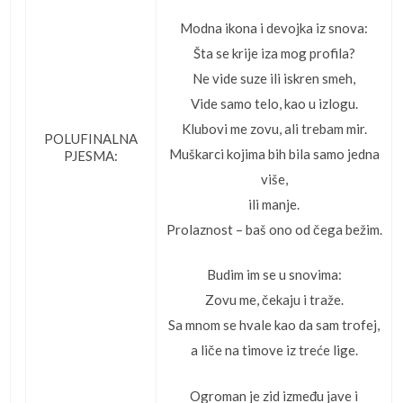
Modna ikona i devojka iz snova:
Šta se krije iza mog profila?
Ne vide suze ili iskren smeh,
Vide samo telo, kao u izlogu.
Klubovi me zovu, ali trebam mir.
POLUFINALNA
Muškarci kojima bih bila samo jedna
PJESMA:
više,
ili manje.
Prolaznost – baš ono od čega bežim.
Budim im se u snovima:
Zovu me, čekaju i traže.
Sa mnom se hvale kao da sam trofej,
a liče na timove iz treće lige.
Ogroman je zid između jave i