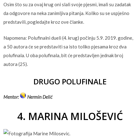
Osim što su za ovaj krug oni slali svoje pjesmi, imali su zadatak
da odgovore na neka zanimljiva pitanja. Koliko su se uspješno
predstavili, pogledajte kroz ove članke.
Napomena: Polufinalni dueli (4. krug) počinju 5.9. 2019. godine,
a 50 autora će se predstaviti sa isto toliko pjesama kroz dva
polufinala. U oba polufinala, bit će predstavljen jednak broj
autora (25).
DRUGO POLUFINALE
Mentor:
Nermin Delić
4. MARINA MILOŠEVIĆ