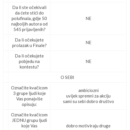
Da li ste očekivali
da ćete stići do
polufinala, gdje 50
NE
najboljih autora od
545 prijavljenih?
Da li očekujete
NE
prolazak u Finale?
Da li očekujete
pobjedu na
NE
kontestu?
O SEBI
Označite kvačicom
ambiciozni
3 grupe ljudi koje
uvijek spremni za akciju
Vas ponajviše
sami su sebi dobro društvo
opisuju:
Označite kvačicom
JEDNU grupu ljudi
koje Vas
dobro motiviraju druge