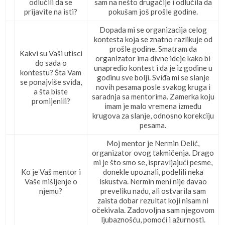
odlučili da se
sam na nešto drugačije i odlučila da
prijavite na isti?
pokušam još prošle godine.
Dopada mi se organizacija celog
kontesta koja se znatno razlikuje od
prošle godine. Smatram da
Kakvi su Vaši utisci
organizator ima divne ideje kako bi
do sada o
unapredio kontest i da je iz godine u
kontestu? Šta Vam
godinu sve bolji. Sviđa mi se slanje
se ponajviše sviđa,
novih pesama posle svakog kruga i
a šta biste
saradnja sa mentorima. Zamerka koju
promijenili?
imam je malo vremena između
krugova za slanje, odnosno korekciju
pesama.
Moj mentor je Nermin Delić,
organizator ovog takmičenja. Drago
mi je što smo se, ispravljajući pesme,
Ko je Vaš mentor i
donekle upoznali, podelili neka
Vaše mišljenje o
iskustva. Nermin meni nije davao
njemu?
preveliku nadu, ali ostvarila sam
zaista dobar rezultat koji nisam ni
očekivala. Zadovoljna sam njegovom
ljubaznošću, pomoći i ažurnosti.