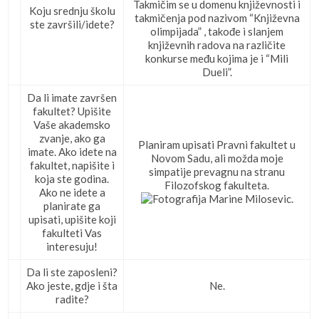
Takmičim se u domenu književnosti i
Koju srednju školu
takmičenja pod nazivom “Književna
ste završili/idete?
olimpijada” , takođe i slanjem
književnih radova na različite
konkurse među kojima je i “Mili
Dueli”.
Da li imate završen
fakultet? Upišite
Vaše akademsko
zvanje, ako ga
Planiram upisati Pravni fakultet u
imate. Ako idete na
Novom Sadu, ali možda moje
fakultet, napišite i
simpatije prevagnu na stranu
koja ste godina.
Filozofskog fakulteta.
Ako ne idete a
planirate ga
upisati, upišite koji
fakulteti Vas
interesuju!
Da li ste zaposleni?
Ako jeste, gdje i šta
Ne.
radite?