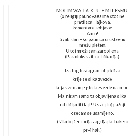
MOLIM VAS, LAJKUJTE MI PESMU!
(o religiji paunova)U ime stotine
pratilaca i lajkova,
komentara i objava:
Amin!
Svaki dan – ko paunica društvenu
mrežu pletem.
U toj mreži sam zarobljena
(Paradoks svih notifikacija).
Iza tog Instagram objektiva
krije se slika zvezde
koja sve manje gleda zvezde na nebu.
Ma, nisam samo ta objavljena slika,
niti hiljaditi lajk! U svoj toj pažnji
osećam se usamljeno.
(Mladoj ženi prija zagrljaj ko hakeru
prvi hak.)