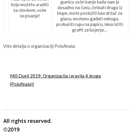
gumicu za brisanje kada nam je
koje možete uraditi
dosadno na času, češkati druga iz
sa olovkom, osim
klupe, može poslužiti kao držač za
za pisanje!
glavu, možemo gađati nekoga,
probušiti rupu na papiru, iskoristiti
grafit za bojenje…
Više detalja o organizaciji Polufinala:
Mili Dueli 2019: Organizacija i pravila 4. kruga
(Polufinala)!
All rights reserved.
©2019