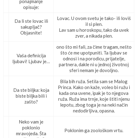
ponajmanje
opisuje:
Lovac. U ovom svetu je tako- ili loviš
Da li ste lovac ili
il si plen.
sakupljač?
Lav sam u horoskopu, tako da uvek
Objasnite!
zver, a nikada plen.
ono što mi fali, za čime tragam, nešto
što će me upotpuniti. Ta ljubav se
Vaša definicija
odnosi i na porodicu, prijatelje,
ljubavi! Ljubav je…
partnera, dakle ni u jednoj životnoj
sferi nemam je dovoljno.
Bila bih ruža. Setila sam se Malog
Princa. Kako on kaže, voleo bi ružu i
Da ste biljka: koja
kada ona uvene, ipak je to njegova
biste biljka bili i
ruža. Ruža ima trnje, koje štiti njenu
zašto?
lepotu, zbog toga je na neki način
nedodirljiva, opasna.
Neko vam je
poklonio
Poklonim ga zoološkom vrtu.
mravojeda. Šta