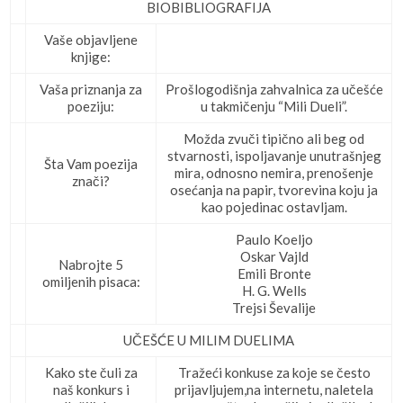
BIOBIBLIOGRAFIJA
Vaše objavljene
knjige:
Vaša priznanja za
Prošlogodišnja zahvalnica za učešće
poeziju:
u takmičenju “Mili Dueli”.
Možda zvuči tipično ali beg od
stvarnosti, ispoljavanje unutrašnjeg
Šta Vam poezija
mira, odnosno nemira, prenošenje
znači?
osećanja na papir, tvorevina koju ja
kao pojedinac ostavljam.
Paulo Koeljo
Oskar Vajld
Nabrojte 5
Emili Bronte
omiljenih pisaca:
H. G. Wells
Trejsi Ševalije
UČEŠĆE U MILIM DUELIMA
Kako ste čuli za
Tražeći konkuse za koje se često
naš konkurs i
prijavljujem,na internetu, naletela