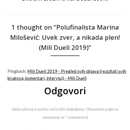
1 thought on “Polufinalista Marina
Milošević: Uvek zver, a nikada plen!
(Mili Dueli 2019)”
Pingback:
Mili Dueli 2019 - Pregled svih objava (rezultati svih
krugova, komentari, intervjui) - Mili Dueli
Odgovori
Vaša adresa e-pošte neće biti objavljena.
Obavezna polja su
označena sa
* (obavezno)