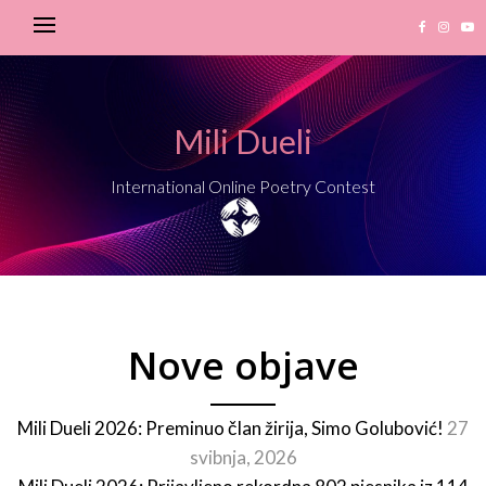
Mili Dueli
International Online Poetry Contest
Nove objave
Mili Dueli 2026: Preminuo član žirija, Simo Golubović!
27
svibnja, 2026