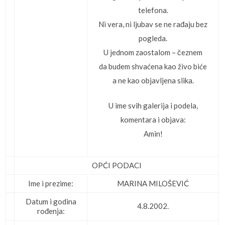
telefona.
Ni vera, ni ljubav se ne rađaju bez
pogleda.
U jednom zaostalom – čeznem
da budem shvaćena kao živo biće
a ne kao objavljena slika.
U ime svih galerija i podela,
komentara i objava:
Amin!
OPĆI PODACI
Ime i prezime:
MARINA MILOŠEVIĆ
Datum i godina
4.8.2002.
rođenja: