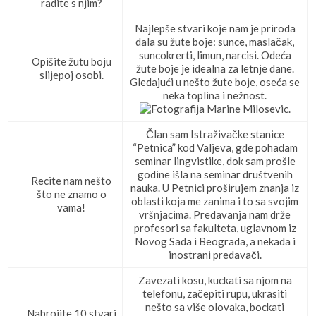
radite s njim?
Najlepše stvari koje nam je priroda
dala su žute boje: sunce, maslačak,
suncokrerti, limun, narcisi. Odeća
Opišite žutu boju
žute boje je idealna za letnje dane.
slijepoj osobi.
Gledajući u nešto žute boje, oseća se
neka toplina i nežnost.
Član sam Istraživačke stanice
“Petnica” kod Valjeva, gde pohađam
seminar lingvistike, dok sam prošle
godine išla na seminar društvenih
Recite nam nešto
nauka. U Petnici proširujem znanja iz
što ne znamo o
oblasti koja me zanima i to sa svojim
vama!
vršnjacima. Predavanja nam drže
profesori sa fakulteta, uglavnom iz
Novog Sada i Beograda, a nekada i
inostrani predavači.
Zavezati kosu, kuckati sa njom na
telefonu, začepiti rupu, ukrasiti
nešto sa više olovaka, bockati
Nabrojite 10 stvari