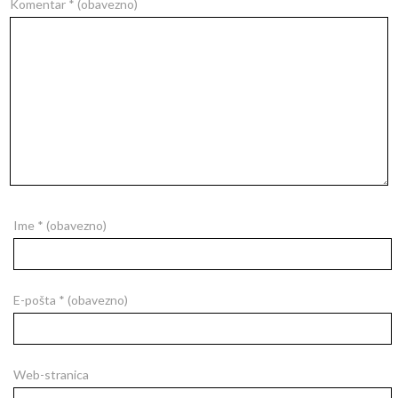
Komentar
* (obavezno)
Ime
* (obavezno)
E-pošta
* (obavezno)
Web-stranica