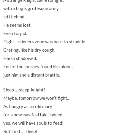
with a huge, grotesque army
left behind…
He seems lost.
Even torpid.
Tight – minders zone was hard to straddle.
Grating, like his dry cough.
Harsh shadowed.
End of the journey found him alone,
just him and a distant brattle.
Sleep … sleep, knight!
Maybe, tomorrow we won’t fight…
As hungry as an old diary
for a new mystical tale, indeed,
yes, we will have souls to feed!
But, first … sleep!