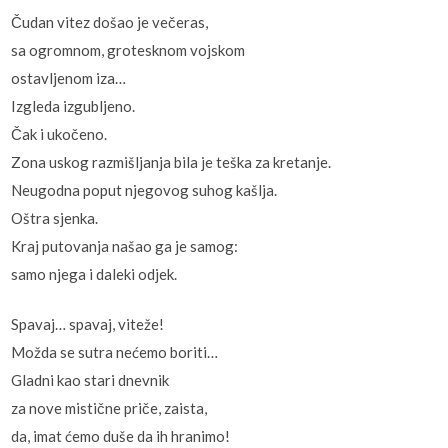
Čudan vitez došao je večeras,
sa ogromnom, grotesknom vojskom
ostavljenom iza…
Izgleda izgubljeno.
Čak i ukočeno.
Zona uskog razmišljanja bila je teška za kretanje.
Neugodna poput njegovog suhog kašlja.
Oštra sjenka.
Kraj putovanja našao ga je samog:
samo njega i daleki odjek.
Spavaj… spavaj, viteže!
Možda se sutra nećemo boriti…
Gladni kao stari dnevnik
za nove mistične priče, zaista,
da, imat ćemo duše da ih hranimo!