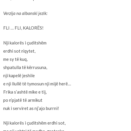
Verzija na albanski jezik:
FLI … FLI, KALORËS!
Nji kalorës i çuditshëm
erdhi sot n’qytet,
me sy të kuq,
shpatulla të kërrusuna,
nji kapelë jeshile
e nji llullë të tymosun nji mijë herë…
Frika s’ashtë mike e tij,
po n’pjatë të armikut
nuk i serviret as nj’ajo burrni!
Nji kalorës i çuditshëm erdhi sot,