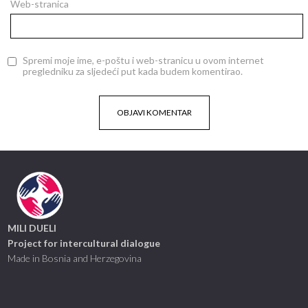
Web-stranica
Spremi moje ime, e-poštu i web-stranicu u ovom internet
pregledniku za sljedeći put kada budem komentirao.
MILI DUELI
Project for intercultural dialogue
Made in Bosnia and Herzegovina