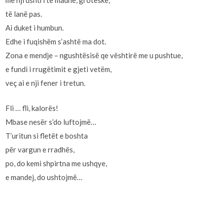
me nji ushtri të madhe, groteske,
të lanë pas.
Ai duket i humbun.
Edhe i fuqishëm s’ashtë ma dot.
Zona e mendje – ngushtësisë qe vështirë me u pushtue,
e fundi i rrugëtimit e gjeti vetëm,
veç ai e nji fener i tretun.
Fli … fli, kalorës!
Mbase nesër s’do luftojmë…
T’uritun si fletët e boshta
për vargun e rradhës,
po, do kemi shpirtna me ushqye,
e mandej, do ushtojmë…