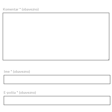
Komentar
* (obavezno)
Ime
* (obavezno)
E-pošta
* (obavezno)