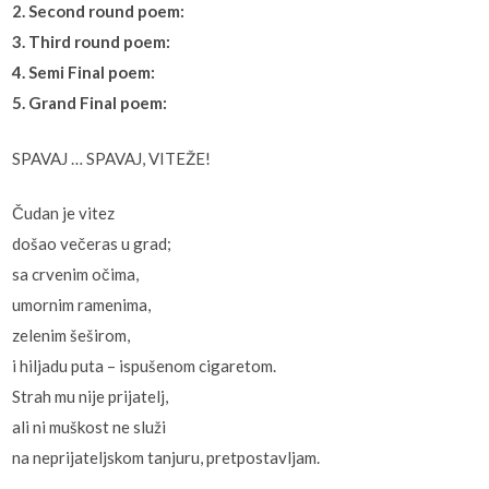
2. Second round poem:
3. Third round poem:
4. Semi Final poem:
5. Grand Final poem:
SPAVAJ … SPAVAJ, VITEŽE!
Čudan je vitez
došao večeras u grad;
sa crvenim očima,
umornim ramenima,
zelenim šeširom,
i hiljadu puta – ispušenom cigaretom.
Strah mu nije prijatelj,
ali ni muškost ne služi
na neprijateljskom tanjuru, pretpostavljam.