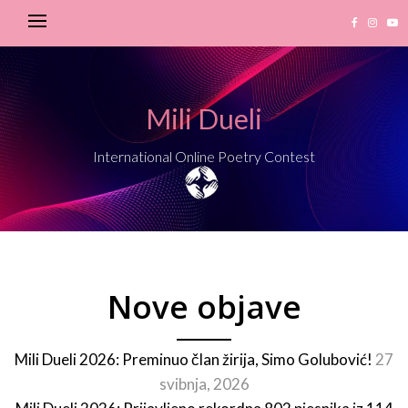
Mili Dueli
International Online Poetry Contest
Nove objave
Mili Dueli 2026: Preminuo član žirija, Simo Golubović!
27
svibnja, 2026