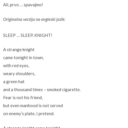
Ali, prvo … spavajmo!
Originalna verzija na engleski jezik:
SLEEP … SLEEP, KNIGHT!
A strange knight
came tonight in town,
with red eyes,
weary shoulders,
a green hat
and a thousand times – smoked cigarette.
Fear is not his friend,
but even manhood is not served
on enemy’s plate, I pretend.
A strange knight came tonight,