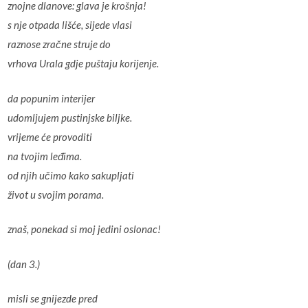
znojne dlanove: glava je krošnja!
s nje otpada lišće, sijede vlasi
raznose zračne struje do
vrhova Urala gdje puštaju korijenje.
da popunim interijer
udomljujem pustinjske biljke.
vrijeme će provoditi
na tvojim leđima.
od njih učimo kako sakupljati
život u svojim porama.
znaš, ponekad si moj jedini oslonac!
(dan 3.)
misli se gnijezde pred