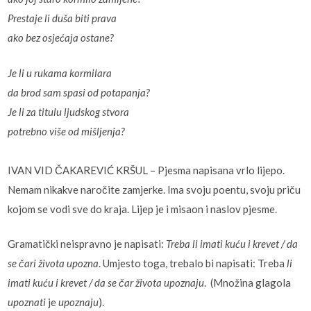
Prestaje li duša biti prava
ako bez osjećaja ostane?
Je li u rukama kormilara
da brod sam spasi od potapanja?
Je li za titulu ljudskog stvora
potrebno više od mišljenja?
IVAN VID ČAKAREVIĆ KRŠUL – Pjesma napisana vrlo lijepo.
Nemam nikakve naročite zamjerke. Ima svoju poentu, svoju priču
kojom se vodi sve do kraja. Lijep je i misaon i naslov pjesme.
Gramatički neispravno je napisati:
Treba li imati kuću i krevet
/ da
se čari života upozna
. Umjesto toga, trebalo bi napisati: Treba
li
imati kuću i krevet / da se čar života upoznaju
. (Množina glagola
upoznati
je
upoznaju
).