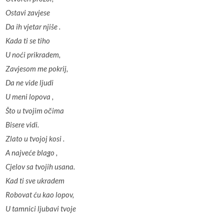
Ostavi zavjese
Da ih vjetar njiše .
Kada ti se tiho
U noći prikradem,
Zavjesom me pokrij,
Da ne vide ljudi
U meni lopova ,
Što u tvojim očima
Bisere vidi.
Zlato u tvojoj kosi .
A najveće blago ,
Cjelov sa tvojih usana.
Kad ti sve ukradem
Robovat ću kao lopov,
U tamnici ljubavi tvoje