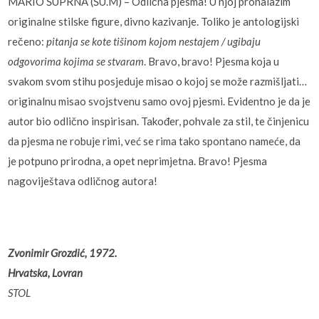
MARIO ŠUPRNA (ŠU.M) – Odlična pjesma! U njoj pronalazim
originalne stilske figure, divno kazivanje. Toliko je antologijski
rečeno:
pitanja se kote tišinom kojom nestajem
/ ugibaju
odgovorima kojima se stvaram
. Bravo, bravo! Pjesma koja u
svakom svom stihu posjeduje misao o kojoj se može razmišljati…
originalnu misao svojstvenu samo ovoj pjesmi. Evidentno je da je
autor bio odlično inspirisan. Također, pohvale za stil, te činjenicu
da pjesma ne robuje rimi, već se rima tako spontano nameće, da
je potpuno prirodna, a opet neprimjetna. Bravo! Pjesma
nagoviještava odličnog autora!
Zvonimir Grozdić, 1972.
Hrvatska, Lovran
STOL