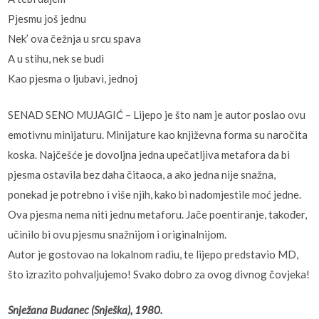
Pjesmu još jednu
Nek’ ova čežnja u srcu spava
A u stihu, nek se budi
Kao pjesma o ljubavi, jednoj
SENAD SENO MUJAGIĆ – Lijepo je što nam je autor poslao ovu
emotivnu minijaturu. Minijature kao književna forma su naročita
koska. Najčešće je dovoljna jedna upečatljiva metafora da bi
pjesma ostavila bez daha čitaoca, a ako jedna nije snažna,
ponekad je potrebno i više njih, kako bi nadomjestile moć jedne.
Ova pjesma nema niti jednu metaforu. Jače poentiranje, također,
učinilo bi ovu pjesmu snažnijom i originalnijom.
Autor je gostovao na lokalnom radiu, te lijepo predstavio MD,
što izrazito pohvaljujemo! Svako dobro za ovog divnog čovjeka!
Snježana Budanec (Snješka), 1980.