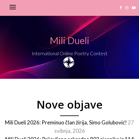
Mili Dueli
International Online Poetry Contest
Nove objave
Mili Dueli 2026: Preminuo član žirija, Simo Golubović!
27
svibnja, 2026