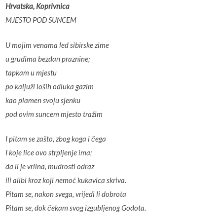
Hrvatska, Koprivnica
MJESTO POD SUNCEM
U mojim venama led sibirske zime
u grudima bezdan praznine;
tapkam u mjestu
po kaljuži loših odluka gazim
kao plamen svoju sjenku
pod ovim suncem mjesto tražim
I pitam se zašto, zbog koga i čega
I koje lice ovo strpljenje ima;
da li je vrlina, mudrosti odraz
ili alibi kroz koji nemoć kukavica skriva.
Pitam se, nakon svega, vrijedi li dobrota
Pitam se, dok čekam svog izgubljenog Godota.