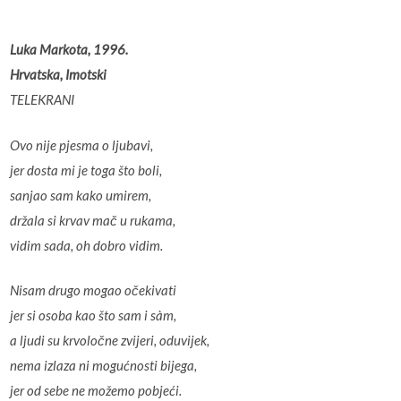
Luka Markota, 1996.
Hrvatska, Imotski
TELEKRANI
Ovo nije pjesma o ljubavi,
jer dosta mi je toga što boli,
sanjao sam kako umirem,
držala si krvav mač u rukama,
vidim sada, oh dobro vidim.
Nisam drugo mogao očekivati
jer si osoba kao što sam i sàm,
a ljudi su krvoločne zvijeri, oduvijek,
nema izlaza ni mogućnosti bijega,
jer od sebe ne možemo pobjeći.