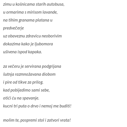
zimu u košnicama starih autobusa,
u ormarima s mirisom lavande,
na tihim granama platana u
predvečerje
uz obaveznu zdravicu neoborivim
dokazima kako je ljubomora
ušivena ispod kapaka.
za večeru je servirana podgrijana
šutnja razmnožavana diobom
i pire od tikve za prilog.
kad pobijedimo sami sebe,
otići ću na spavanje.
kucni tri puta o drvo i nemoj me buditi!
molim te, pospremi stol i zatvori vrata!