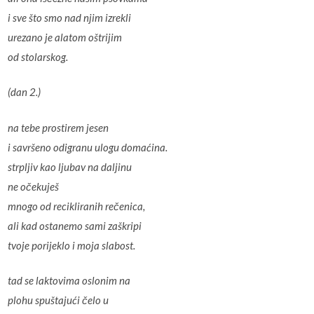
i sve što smo nad njim izrekli
urezano je alatom oštrijim
od stolarskog.
(dan 2.)
na tebe prostirem jesen
i savršeno odigranu ulogu domaćina.
strpljiv kao ljubav na daljinu
ne očekuješ
mnogo od recikliranih rečenica,
ali kad ostanemo sami zaškripi
tvoje porijeklo i moja slabost.
tad se laktovima oslonim na
plohu spuštajući čelo u