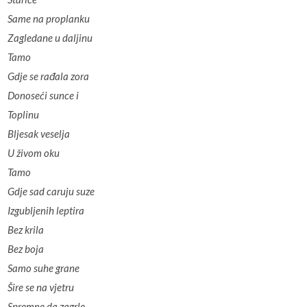
Same na proplanku
Zagledane u daljinu
Tamo
Gdje se rađala zora
Donoseći sunce i
Toplinu
Bljesak veselja
U živom oku
Tamo
Gdje sad caruju suze
Izgubljenih leptira
Bez krila
Bez boja
Samo suhe grane
Šire se na vjetru
Spremne da zagrle