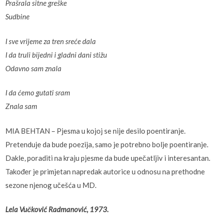
Prašrala sitne greške
Sudbine
I sve vrijeme za tren sreće dala
I da truli bijedni i gladni dani stižu
Odavno sam znala
I da ćemo gutati sram
Znala sam
MIA BEHTAN – Pjesma u kojoj se nije desilo poentiranje.
Pretenduje da bude poezija, samo je potrebno bolje poentiranje.
Dakle, poraditi na kraju pjesme da bude upečatljiv i interesantan.
Također je primjetan napredak autorice u odnosu na prethodne
sezone njenog učešća u MD.
Lela Vučković Radmanović, 1973.