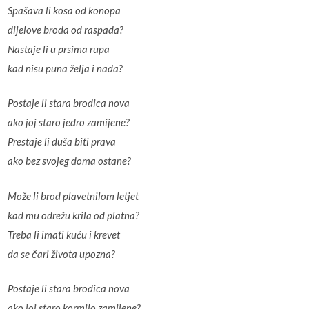
Spašava li kosa od konopa
dijelove broda od raspada?
Nastaje li u prsima rupa
kad nisu puna želja i nada?
Postaje li stara brodica nova
ako joj staro jedro zamijene?
Prestaje li duša biti prava
ako bez svojeg doma ostane?
Može li brod plavetnilom letjet
kad mu odrežu krila od platna?
Treba li imati kuću i krevet
da se čari života upozna?
Postaje li stara brodica nova
ako joj staro kormilo zamijene?