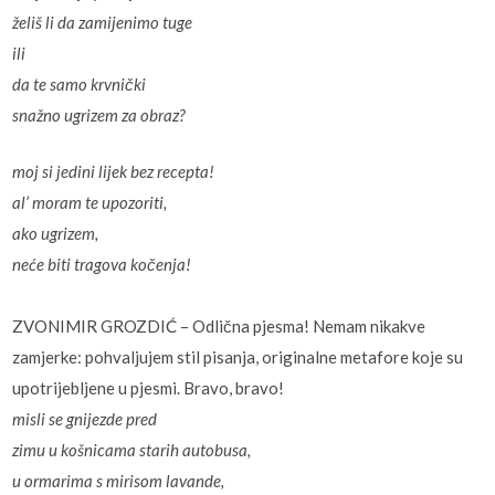
želiš li da zamijenimo tuge
ili
da te samo krvnički
snažno ugrizem za obraz?
moj si jedini lijek bez recepta!
al’ moram te upozoriti,
ako ugrizem,
neće biti tragova kočenja!
ZVONIMIR GROZDIĆ – Odlična pjesma! Nemam nikakve
zamjerke: pohvaljujem stil pisanja, originalne metafore koje su
upotrijebljene u pjesmi. Bravo, bravo!
misli se gnijezde pred
zimu u košnicama starih autobusa,
u ormarima s mirisom lavande,