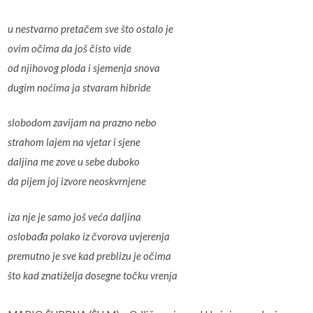
u nestvarno pretačem sve što ostalo je
ovim očima da još čisto vide
od njihovog ploda i sjemenja snova
dugim noćima ja stvaram hibride
slobodom zavijam na prazno nebo
strahom lajem na vjetar i sjene
daljina me zove u sebe duboko
da pijem joj izvore neoskvrnjene
iza nje je samo još veća daljina
oslobađa polako iz čvorova uvjerenja
premutno je sve kad preblizu je očima
što kad znatiželja dosegne točku vrenja