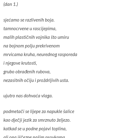
(dan 1.)
sjećamo se razlivenih boja.
tamnocrvene u rascijepima,
malih plastičnih vojnika što umiru
na bojnom polju prekrivenom
mrvicama kruha, neurednog rasporeda
i njegove krutosti,
grubo obrađenih rubova,
nezasitnih očiju i proždrljivih usta.
ujutro nas dohvaća vlaga.
podmetači se lijepe za napukle šalice
kao dječji jezik za smrznuto željezo.
katkad se u podne pojavi toplina,
ali ona iščezne našim psovkama