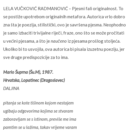
LELA VUČKOVIĆ RADMANOVIĆ – Pjesmi fali originalnost. To
se postiže upotrebom originalnih metafora. Autorica vrlo dobro
zna šta je poezija, stilistički, ovo je savršena pjesma. Neophodno
je samo izbaciti trivijalne riječi, fraze, ono što se može pročitati
u većini pjesama, a što je
naučeno
iz pjesama prošlog stoljeća.
Ukoliko bi to usvojila, ova autorica bi pisala izuzetnu poeziju, jer
sve druge predispozicije za to ima.
Mario Šuprna (Šu.M), 1987.
Hrvatska, Lopatinec (Dragoslavec)
DALJINA
pitanja se kote tišinom kojom nestajem
ugibaju odgovorima kojima se stvaram
zaboravljam se s istinom, previše me ima
pamtim se u lažima, takav vrijeme varam