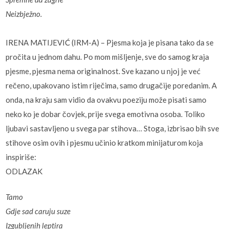
Neizbježno.
IRENA MATIJEVIĆ (IRM-A) – Pjesma koja je pisana tako da se
pročita u jednom dahu. Po mom mišljenje, sve do samog kraja
pjesme, pjesma nema originalnost. Sve kazano u njoj je već
rečeno, upakovano istim riječima, samo drugačije poredanim. A
onda, na kraju sam vidio da ovakvu poeziju može pisati samo
neko ko je dobar čovjek, prije svega emotivna osoba. Toliko
ljubavi sastavljeno u svega par stihova… Stoga, izbrisao bih sve
stihove osim ovih i pjesmu učinio kratkom minijaturom koja
inspiriše:
ODLAZAK
Tamo
Gdje sad caruju suze
Izgubljenih leptira