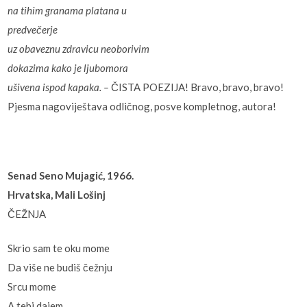
na tihim granama platana u
predvečerje
uz obaveznu zdravicu neoborivim
dokazima kako je ljubomora
ušivena ispod kapaka. –
ČISTA POEZIJA! Bravo, bravo, bravo!
Pjesma nagoviještava odličnog, posve kompletnog, autora!
Senad Seno Mujagić, 1966.
Hrvatska, Mali Lošinj
ČEŽNJA
Skrio sam te oku mome
Da više ne budiš čežnju
Srcu mome
A tebi dajem