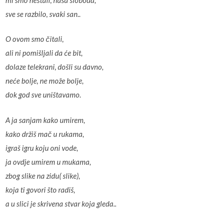
sve se razbilo, svaki san..
O ovom smo čitali,
ali ni pomišljali da će bit,
dolaze telekrani, došli su davno,
neće bolje, ne može bolje,
dok god sve uništavamo.
A ja sanjam kako umirem,
kako držiš mač u rukama,
igraš igru koju oni vode,
ja ovdje umirem u mukama,
zbog slike na zidu( slike),
koja ti govori što radiš,
a u slici je skrivena stvar koja gleda..