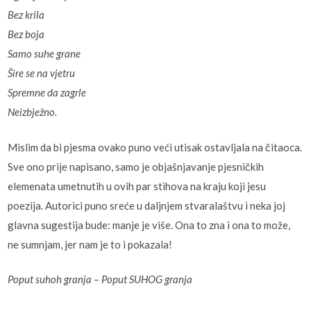
Bez krila
Bez boja
Samo suhe grane
Šire se na vjetru
Spremne da zagrle
Neizbježno.
Mislim da bi pjesma ovako puno veći utisak ostavljala na čitaoca.
Sve ono prije napisano, samo je objašnjavanje pjesničkih
elemenata umetnutih u ovih par stihova na kraju koji jesu
poezija. Autorici puno sreće u daljnjem stvaralaštvu i neka joj
glavna sugestija bude: manje je više. Ona to zna i ona to može,
ne sumnjam, jer nam je to i pokazala!
Poput suhoh granja – Poput SUHOG granja