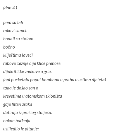
(dan 4.)
prvo su bili
rakovi samci.
hodali su stolom
bočno
kliještima loveći
rubove čežnje čije klice prenose
dijakritičke znakove u grla.
(oni pucketaju poput bombona u prahu u ustima djeteta)
tada je došao san o
krevetima u atomskom skloništu
gdje filteri zraka
datiraju iz prošlog stoljeća.
nakon buđenja
uslijedilo je pitanje: