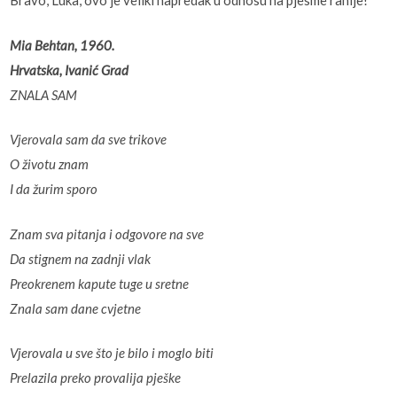
Bravo, Luka, ovo je veliki napredak u odnosu na pjesme ranije!
Mia Behtan, 1960.
Hrvatska, Ivanić Grad
ZNALA SAM
Vjerovala sam da sve trikove
O životu znam
I da žurim sporo
Znam sva pitanja i odgovore na sve
Da stignem na zadnji vlak
Preokrenem kapute tuge u sretne
Znala sam dane cvjetne
Vjerovala u sve što je bilo i moglo biti
Prelazila preko provalija pješke