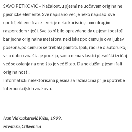
SAVO PETKOVIĆ – Nažalost, u pjesmi ne uočavam originalne
pjesničke elemente. Sve napisano već je neko napisao, sve
upotrijebljene fraze – već je neko koristio, samo drugim
rasporedom riječi. Sve to bi bilo opravdano da u pjesmi postoji
bar jedna originalna metafora, neki iskaz po čemu je ova ljubav
posebna, po čemu bi se trebala pamtiti. Ipak, radi se o autoru koji
vrlo dobro zna šta je poezija, samo nema vlastiti pjesnički izričaj
već se oslanja na ono što je već čitao. Da ne dužim, pjesmi fali
originalnosti.
Informatički nelektorisana pjesma sa razmacima prije upotrebe
interpunkcijskih znakova.
Ivan Vid Čakarević Kršul, 1999.
Hrvatska, Crikvenica