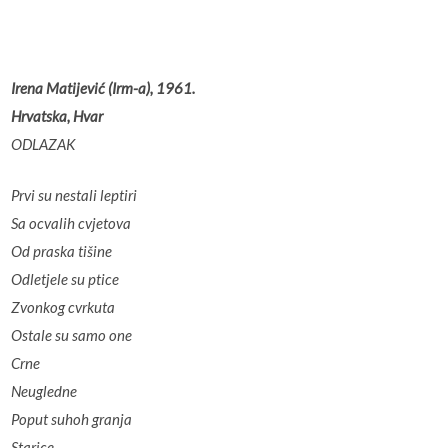
Irena Matijević (Irm-a), 1961.
Hrvatska, Hvar
ODLAZAK
Prvi su nestali leptiri
Sa ocvalih cvjetova
Od praska tišine
Odletjele su ptice
Zvonkog cvrkuta
Ostale su samo one
Crne
Neugledne
Poput suhoh granja
Starice