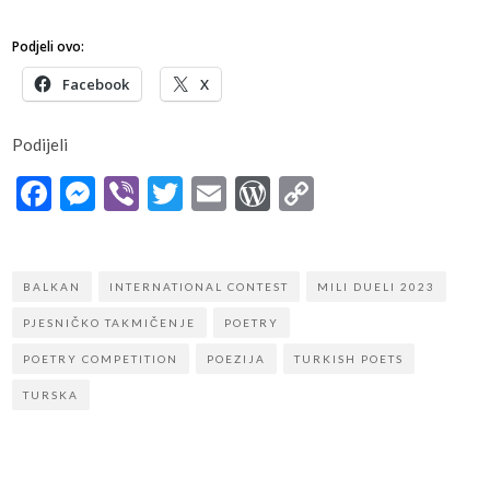
Podjeli ovo:
Facebook
X
Podijeli
Facebook
Messenger
Viber
Twitter
Email
WordPress
Copy
Link
BALKAN
INTERNATIONAL CONTEST
MILI DUELI 2023
PJESNIČKO TAKMIČENJE
POETRY
POETRY COMPETITION
POEZIJA
TURKISH POETS
TURSKA