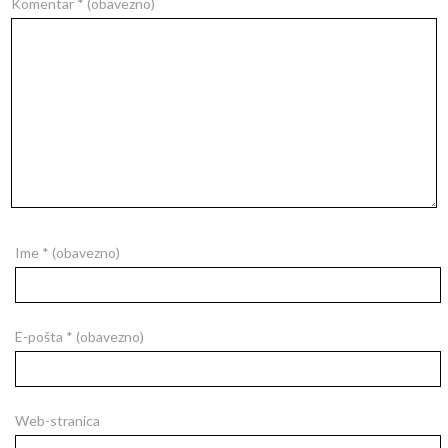
Komentar
* (obavezno)
Ime
* (obavezno)
E-pošta
* (obavezno)
Web-stranica