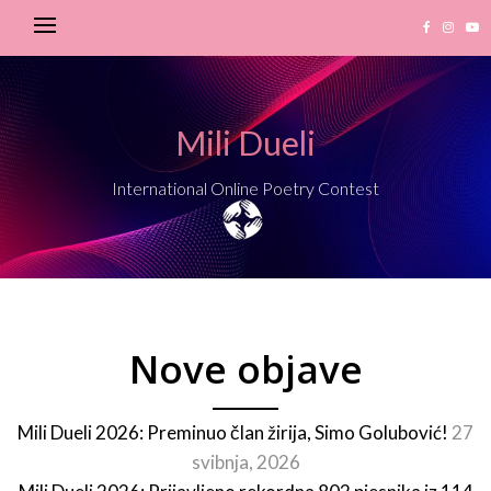
Mili Dueli
International Online Poetry Contest
Nove objave
Mili Dueli 2026: Preminuo član žirija, Simo Golubović!
27
svibnja, 2026