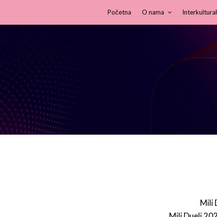
Početna
O nama
Interkultural
Mili
Mili Dueli 20