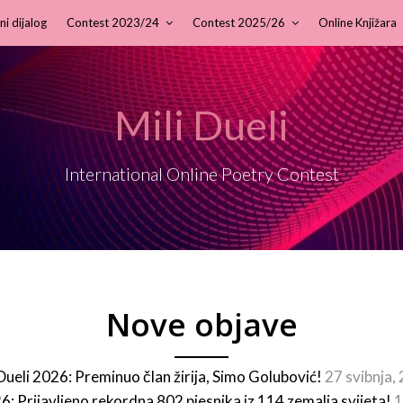
ni dijalog
Contest 2023/24
Contest 2025/26
Online Knjižara
Mili Dueli
International Online Poetry Contest
Nove objave
 Dueli 2026: Preminuo član žirija, Simo Golubović!
27 svibnja,
26: Prijavljeno rekordna 802 pjesnika iz 114 zemalja svijeta!
1