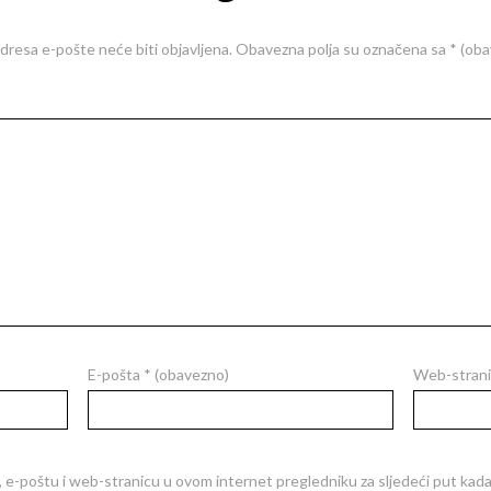
dresa e-pošte neće biti objavljena.
Obavezna polja su označena sa
* (ob
E-pošta
* (obavezno)
Web-strani
 e-poštu i web-stranicu u ovom internet pregledniku za sljedeći put ka