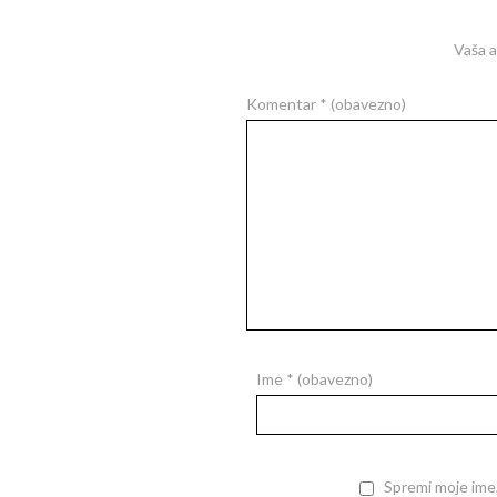
Vaša a
Komentar
* (obavezno)
Ime
* (obavezno)
Spremi moje ime,