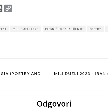
r
ter
mail
WordPress
Copy
Link
TEST
MILI DUELI 2023
PJESNIČKO TAKMIČENJE
POETRY
ORGIA (POETRY AND
MILI DUELI 2023 – IRA
Odgovori