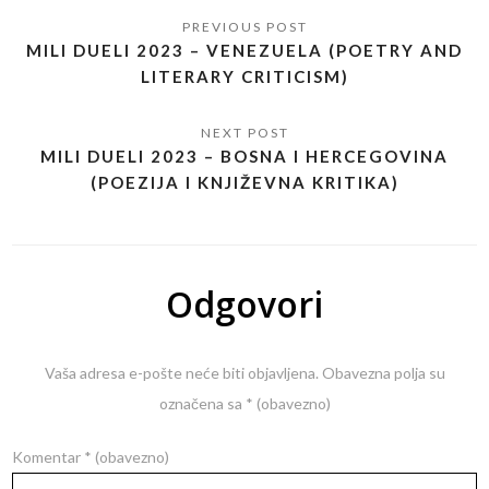
MILI DUELI 2023 – VENEZUELA (POETRY AND
LITERARY CRITICISM)
MILI DUELI 2023 – BOSNA I HERCEGOVINA
(POEZIJA I KNJIŽEVNA KRITIKA)
Odgovori
Vaša adresa e-pošte neće biti objavljena.
Obavezna polja su
označena sa
* (obavezno)
Komentar
* (obavezno)