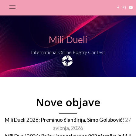
Mili Dueli
International Online Poetry Contest
Nove objave
Mili Dueli 2026: Preminuo član žirija, Simo Golubović!
27
svibnja, 2026