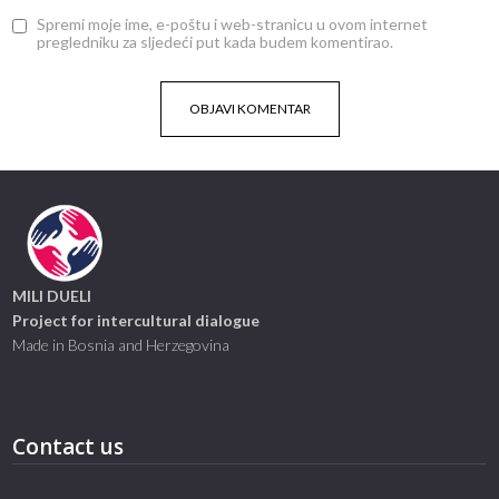
Spremi moje ime, e-poštu i web-stranicu u ovom internet
pregledniku za sljedeći put kada budem komentirao.
MILI DUELI
Project for intercultural dialogue
Made in Bosnia and Herzegovina
Contact us