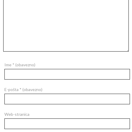
Ime
* (obavezno)
E-pošta
* (obavezno)
Web-stranica