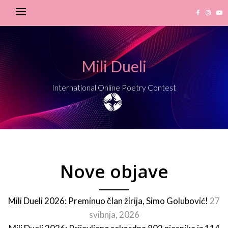
Mili Dueli
International Online Poetry Contest
Nove objave
Mili Dueli 2026: Preminuo član žirija, Simo Golubović!
27
svibnja, 2026