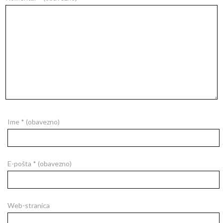
Ime
* (obavezno)
E-pošta
* (obavezno)
Web-stranica