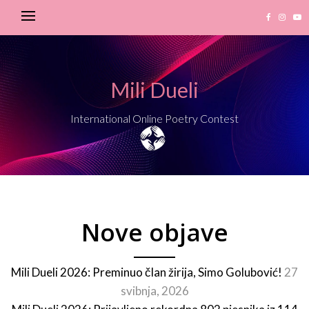
Mili Dueli
International Online Poetry Contest
Nove objave
Mili Dueli 2026: Preminuo član žirija, Simo Golubović!
27
svibnja, 2026