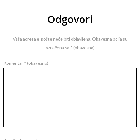
Odgovori
Vaša adresa e-pošte neće biti objavljena.
Obavezna polja su
označena sa
* (obavezno)
Komentar
* (obavezno)