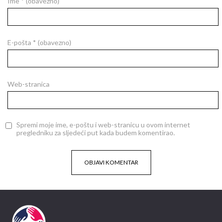
Ime
* (obavezno)
E-pošta
* (obavezno)
Web-stranica
Spremi moje ime, e-poštu i web-stranicu u ovom internet
pregledniku za sljedeći put kada budem komentirao.