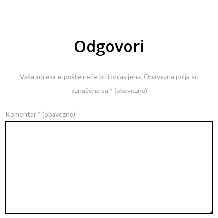
Odgovori
Vaša adresa e-pošte neće biti objavljena.
Obavezna polja su
označena sa
* (obavezno)
Komentar
* (obavezno)