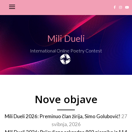
Mili Dueli
International Online Poetry Contest
Nove objave
Mili Dueli 2026: Preminuo član žirija, Simo Golubović!
27
svibnja, 2026