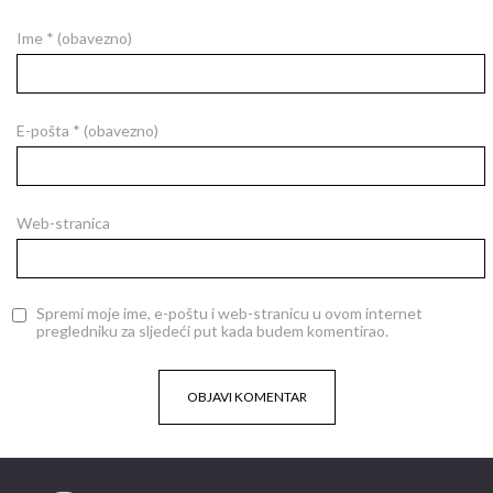
Ime
* (obavezno)
E-pošta
* (obavezno)
Web-stranica
Spremi moje ime, e-poštu i web-stranicu u ovom internet
pregledniku za sljedeći put kada budem komentirao.