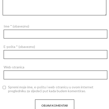
Ime
* (obavezno)
E-pošta
* (obavezno)
Web-stranica
Spremi moje ime, e-poštu i web-stranicu u ovom internet
pregledniku za sljedeći put kada budem komentirao.