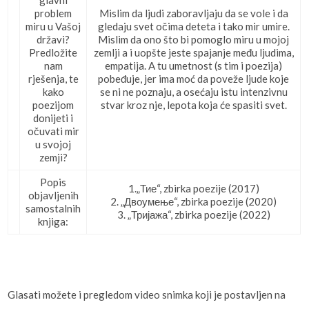
glavni
problem
Mislim da ljudi zaboravljaju da se vole i da
miru u Vašoj
gledaju svet očima deteta i tako mir umire.
državi?
Mislim da ono što bi pomoglo miru u mojoj
Predložite
zemlji a i uopšte jeste spajanje među ljudima,
nam
empatija. A tu umetnost (s tim i poezija)
rješenja, te
pobeđuje, jer ima moć da poveže ljude koje
kako
se ni ne poznaju, a osećaju istu intenzivnu
poezijom
stvar kroz nje, lepota koja će spasiti svet.
donijeti i
očuvati mir
u svojoj
zemji?
Popis
1.„Тие“, zbirka poezije (2017)
objavljenih
2. „Двоумење“, zbirka poezije (2020)
samostalnih
3. „Тријажа“, zbirka poezije (2022)
knjiga:
Glasati možete i pregledom video snimka koji je postavljen na