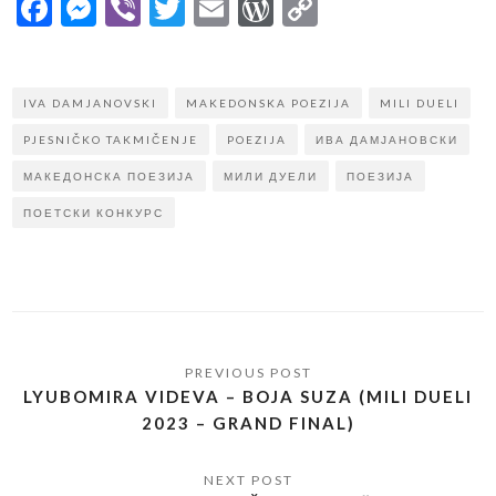
Facebook
Messenger
Viber
Twitter
Email
WordPress
Copy
Link
IVA DAMJANOVSKI
MAKEDONSKA POEZIJA
MILI DUELI
PJESNIČKO TAKMIČENJE
POEZIJA
ИВА ДАМЈАНОВСКИ
МАКЕДОНСКА ПОЕЗИЈА
МИЛИ ДУЕЛИ
ПОЕЗИЈА
ПОЕТСКИ КОНКУРС
LYUBOMIRA VIDEVA – BOJA SUZA (MILI DUELI
2023 – GRAND FINAL)