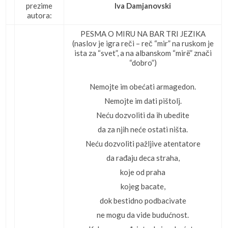
prezime
Iva Damjanovski
autora:
PESMA O MIRU NA BAR TRI JEZIKA
(naslov je igra reči – reč “mir” na ruskom je
ista za “svet”, a na albanskom “mirë” znači
“dobro”)
Nemojte im obećati armagedon.
Nemojte im dati pištolj.
Neću dozvoliti da ih ubedite
da za njih neće ostati ništa.
Neću dozvoliti pažljive atentatore
da rađaju deca straha,
koje od praha
kojeg bacate,
dok bestidno podbacivate
ne mogu da vide budućnost.