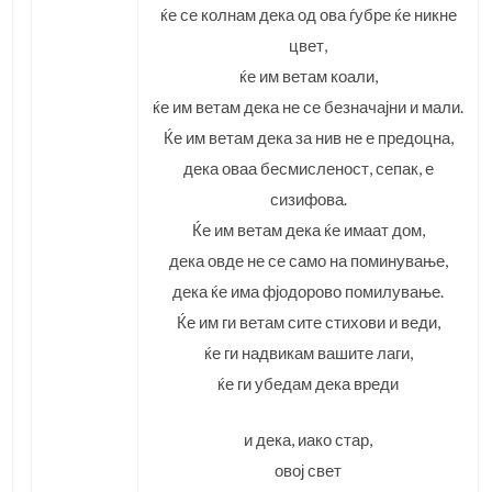
ќе се колнам дека од ова ѓубре ќе никне
цвет,
ќе им ветам коали,
ќе им ветам дека не се безначајни и мали.
Ќе им ветам дека за нив не е предоцна,
дека оваа бесмисленост, сепак, е
сизифова.
Ќе им ветам дека ќе имаат дом,
дека овде не се само на поминување,
дека ќе има фјодорово помилување.
Ќе им ги ветам сите стихови и веди,
ќе ги надвикам вашите лаги,
ќе ги убедам дека вреди
и дека, иако стар,
овој свет