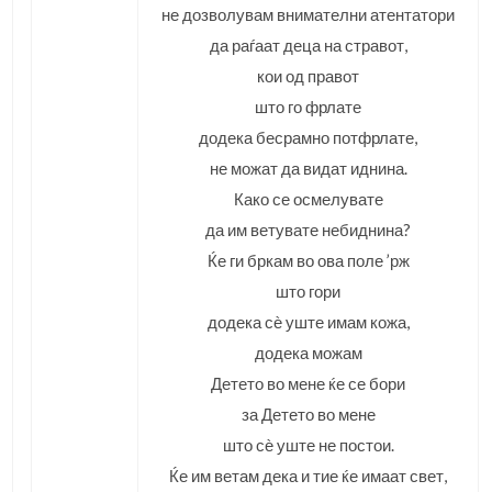
не дозволувам внимателни атентатори
да раѓаат деца на стравот,
кои од правот
што го фрлате
додека бесрамно потфрлате,
не можат да видат иднина.
Како се осмелувате
да им ветувате небиднина?
Ќе ги бркам во ова поле ’рж
што гори
додека сѐ уште имам кожа,
додека можам
Детето во мене ќе се бори
за Детето во мене
што сѐ уште не постои.
Ќе им ветам дека и тие ќе имаат свет,