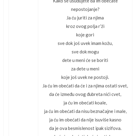
Kako se usuđujete da im obećate
nepostojanje?
Ja ću juriti za njima
kroz ovog polja r’ži
koje gori
sve dok još uvek imam kožu,
sve dok mogu
dete u meni će se boriti
za dete u meni
koje još uvek ne postoji.
Ja ću im obećati da će i za njima ostati svet,
da će između ovog đubreta nići cvet,
ja ću im obećati koale,
ja ću im obećati da nisu beznačajne i male,
ja ću im obećati da nije isuviše kasno
da je ova besmislenost ipak sizifova.