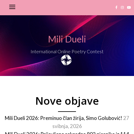
Mili Dueli
International Online Poetry Contest
Nove objave
Mili Dueli 2026: Preminuo član žirija, Simo Golubović!
27
svibnja, 2026