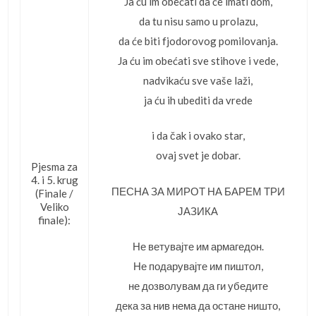
Ja ću im obećati da će imati dom,
da tu nisu samo u prolazu,
da će biti fjodorovog pomilovanja.
Ja ću im obećati sve stihove i vede,
nadvikaću sve vaše laži,
ja ću ih ubediti da vrede
i da čak i ovako star,
ovaj svet je dobar.
Pjesma za
4. i 5. krug
ПЕСНА ЗА МИРОТ НА БАРЕМ ТРИ
(Finale /
Veliko
ЈАЗИКА
finale):
Не ветувајте им армагедон.
Не подарувајте им пиштол,
не дозволувам да ги убедите
дека за нив нема да остане ништо,