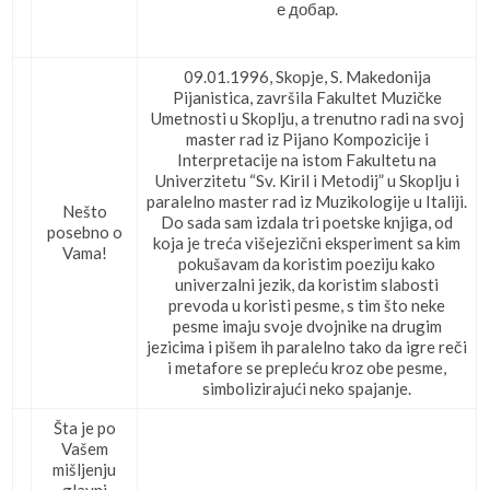
е добар.
09.01.1996, Skopje, S. Makedonija
Pijanistica, završila Fakultet Muzičke
Umetnosti u Skoplju, a trenutno radi na svoj
master rad iz Pijano Kompozicije i
Interpretacije na istom Fakultetu na
Univerzitetu “Sv. Kiril i Metodij” u Skoplju i
paralelno master rad iz Muzikologije u Italiji.
Nešto
Do sada sam izdala tri poetske knjiga, od
posebno o
koja je treća višejezični eksperiment sa kim
Vama!
pokušavam da koristim poeziju kako
univerzalni jezik, da koristim slabosti
prevoda u koristi pesme, s tim što neke
pesme imaju svoje dvojnike na drugim
jezicima i pišem ih paralelno tako da igre reči
i metafore se prepleću kroz obe pesme,
simbolizirajući neko spajanje.
Šta je po
Vašem
mišljenju