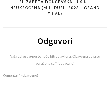
ELIZABETA DONČEVSKA-LUŠIN –
NEUKROĆENA (MILI DUELI 2023 – GRAND
FINAL)
Odgovori
Vaša adresa e-pošte neće biti objavljena.
Obavezna polja su
označena sa
* (obavezno)
Komentar
* (obavezno)