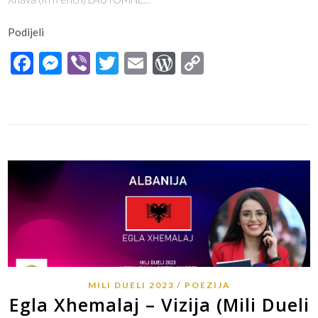
Podijeli
Facebook
Messenger
Viber
Twitter
Email
WordPress
Copy
Link
MILI DUELI 2023
POEZIJA
Egla Xhemalaj – Vizija (Mili Dueli