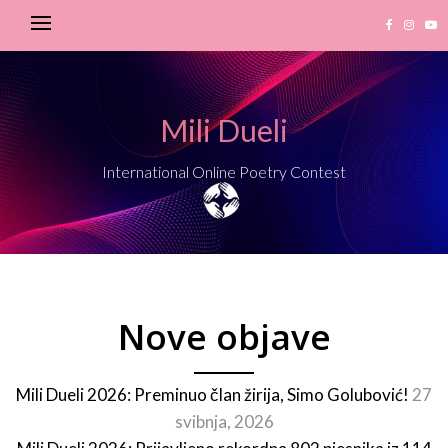
Mili Dueli
International Online Poetry Contest
Nove objave
Mili Dueli 2026: Preminuo član žirija, Simo Golubović!
27
svibnja, 2026