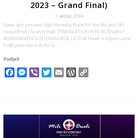
2023 – Grand Final)
5 siječnja, 2024
Name and surname: Egla Xhemalaj Poem for the 4th and 5th
round (Final / Grand Final): (TRANSLATION INTO BOSNIAN +
ALBANIAN/ENGLISH LANGUAGE ) VIZIJA Nisam ni vidjela suzne
ti oči pune snova, A već si…
Podijeli
Facebook
Messenger
Viber
Twitter
Email
WordPress
Copy
Link