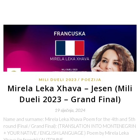
MILI DUELI 2023
POEZIJA
Mirela Leka Xhava – Jesen (Mili
Dueli 2023 – Grand Final)
19 siječnja, 2024
Name and surname: Mirela Leka Xhava Poem for the 4th and 5th
round (Final / Grand Final): (TRANSLATION INTO MONTENEGRIN
+ YOUR NATIVE / ENGLISH LANGUAGE ) Poem by Mirela Leka
Xhava (In french) L’AUTOMNE…