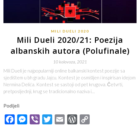
MILI DUELI 2020
Mili Dueli 2020/21: Poezija
albanskih autora (Polufinale)
10 kolovoza, 2021
Mili Dueli je najpopularniji online balkanski kontest poezije sa
sjedištem u bh gradu Jajcu. Kontest je osmišljen i inspirisan idejom
Nermina Delića. Kontest se sastoji od pet krugova. Četvrti,
pretposljednji, krug se tradicionalno naziva i…
Podijeli
Facebook
Messenger
Viber
Twitter
Email
WordPress
Copy
Link