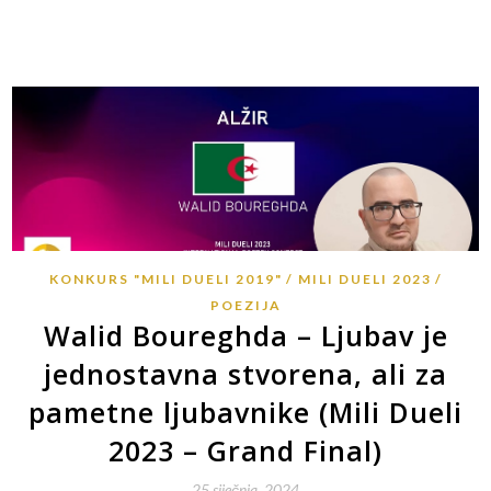
KONKURS "MILI DUELI 2019"
MILI DUELI 2023
POEZIJA
Walid Boureghda – Ljubav je
jednostavna stvorena, ali za
pametne ljubavnike (Mili Dueli
2023 – Grand Final)
25 siječnja, 2024