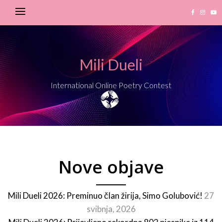
Mili Dueli
International Online Poetry Contest
Nove objave
Mili Dueli 2026: Preminuo član žirija, Simo Golubović!
27
svibnja, 2026