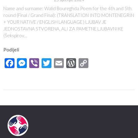
Name and surname: Walid Boureghda Poem for the 4th and 5th
round (Final / Grand Final): (TRANSLATION INTO MONTENEGRIN
+ YOUR NATIVE / ENGLISH LANGUAGE ) LJUBAV JE
JEDNOSTAVNA STVORENA, ALI ZA PAMETNE LJUBAVNIKE
(Šekspirov…
Podijeli
Facebook
Messenger
Viber
Twitter
Email
WordPress
Copy
Link