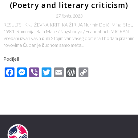
(Poetry and literary criticism)
27 lipnja, 2023
RESULTS KNJIŽEVNA KRITIKA ŽIRIJA Nermin Delić: Mihai Stet,
1981. Rumunija, Baia Mare / Nagybánya / Frauenbach MIGRANT
Vrebam izvan vaših čula Stojim van vašeg dometa I hodam praznim
rovovima Čudan je čudnom samo meta.…
Podijeli
Facebook
Messenger
Viber
Twitter
Email
WordPress
Copy
Link