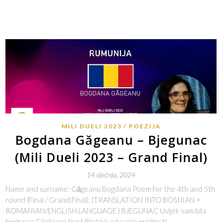
MILI DUELI 2023
POEZIJA
Bogdana Găgeanu – Bjegunac
(Mili Dueli 2023 – Grand Final)
14 siječnja, 2024
Name and surname: Găgeanu Bogdana Poem for the 4th and 5th
round (Final / Grand Final): (TRANSLATION INTO BOSNIAN +
ROMANIAN/ENGLISH LANGUAGE ) BJEGUNAC Uvijek sam bila
bjegunac Cijeli svoj život Bježeći od svoje prošlosti…