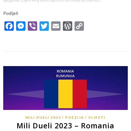
Podijeli
Facebook
Messenger
Viber
Twitter
Email
WordPress
Copy
Link
MILI DUELI 2023
POEZIJA
VIJESTI
Mili Dueli 2023 – Romania