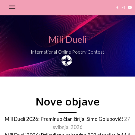
Mili Dueli
International Online Poetry Contest
Nove objave
Mili Dueli 2026: Preminuo član žirija, Simo Golubović!
27
svibnja, 2026