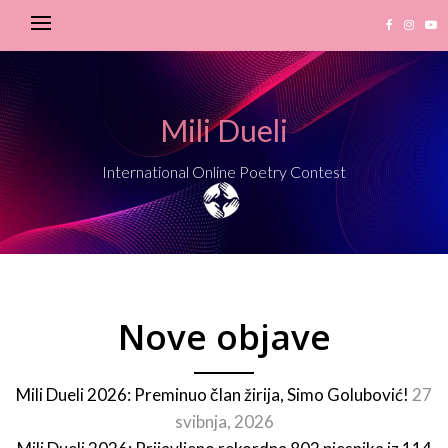
Mili Dueli
International Online Poetry Contest
Nove objave
Mili Dueli 2026: Preminuo član žirija, Simo Golubović!
27
svibnja, 2026