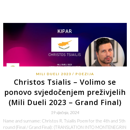
MILI DUELI 2023
POEZIJA
Christos Tsialis – Volimo se
ponovo svjedočenjem preživjelih
(Mili Dueli 2023 – Grand Final)
19 siječnja, 2024
Name and surname: Christos R. Tsiailis Poem for the 4th and 5th
round (Final / Grand Final): (TRANSLATION INTO MONTENEGRIN