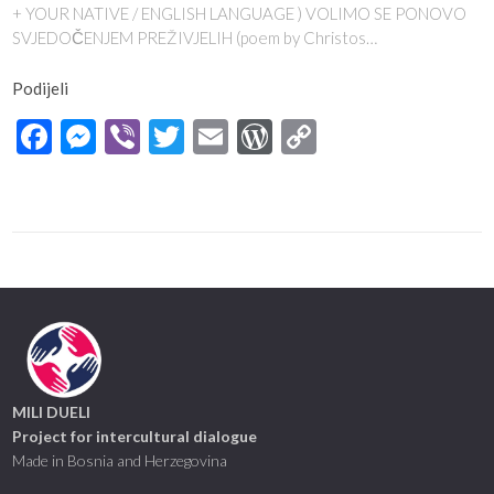
+ YOUR NATIVE / ENGLISH LANGUAGE ) VOLIMO SE PONOVO
SVJEDOČENJEM PREŽIVJELIH (poem by Christos…
Podijeli
Facebook
Messenger
Viber
Twitter
Email
WordPress
Copy
Link
MILI DUELI
Project for intercultural dialogue
Made in Bosnia and Herzegovina