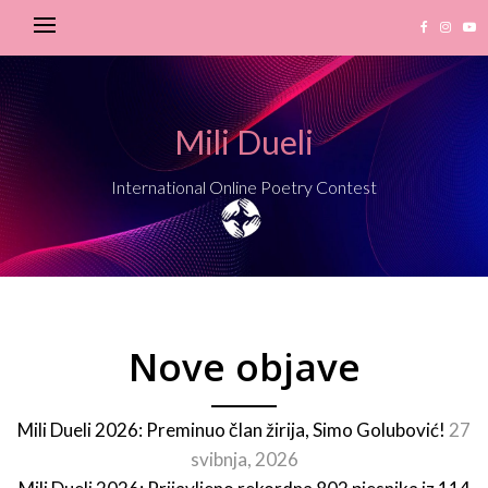
Mili Dueli
International Online Poetry Contest
Nove objave
Mili Dueli 2026: Preminuo član žirija, Simo Golubović!
27
svibnja, 2026