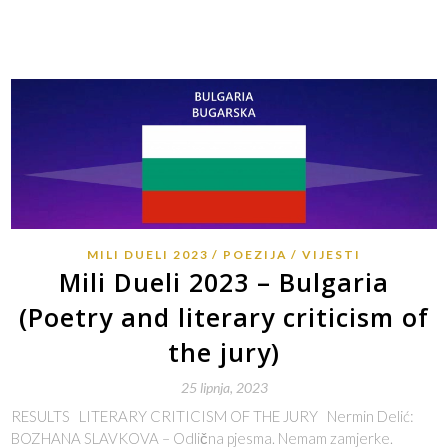
MILI DUELI 2023
POEZIJA
VIJESTI
Mili Dueli 2023 – Bulgaria
(Poetry and literary criticism of
the jury)
25 lipnja, 2023
RESULTS LITERARY CRITICISM OF THE JURY Nermin Delić:
BOZHANA SLAVKOVA – Odlična pjesma. Nemam zamjerke.