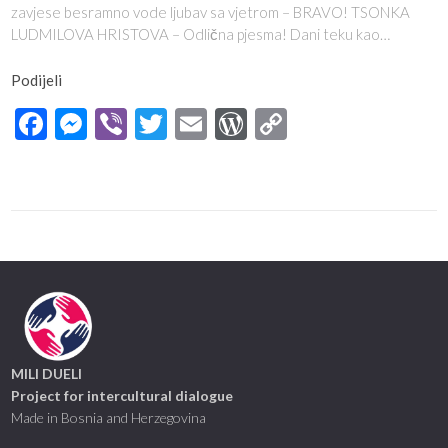
zavjese besramno vode ljubav sa vjetrom – BRAVO! TSONKA
LUDMILOVA HRISTOVA – Odlična pjesma! Dani teku kao…
Podijeli
Facebook
Messenger
Viber
Twitter
Email
WordPress
Copy
Link
MILI DUELI
Project for intercultural dialogue
Made in Bosnia and Herzegovina