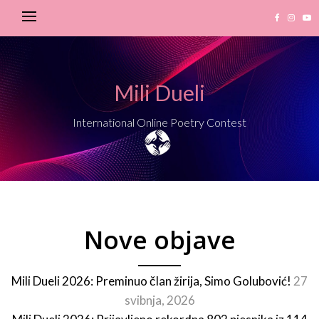
Mili Dueli
International Online Poetry Contest
Nove objave
Mili Dueli 2026: Preminuo član žirija, Simo Golubović!
27
svibnja, 2026