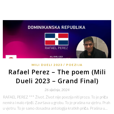
MILI DUELI 2023
POEZIJA
Rafael Perez – The poem (Mili
Dueli 2023 – Grand Final)
26 siječnja, 2024
RAFAEL PEREZ *** Život. Život nije poezija niti proza. To je priča
nemira i malo riječi. Završava u grobu. To je prašina na vjetru. Prah
u vjetru. To je samo dosadna antologija kratkih priča. Prašina u…