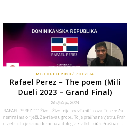
MILI DUELI 2023
POEZIJA
Rafael Perez – The poem (Mili
Dueli 2023 – Grand Final)
26 siječnja, 2024
RAFAEL PEREZ *** Život. Život nije poezija niti proza. To je priča
nemira i malo riječi. Završava u grobu. To je prašina na vjetru. Prah
u vjetru. To je samo dosadna antologija kratkih priča. Prašina u…