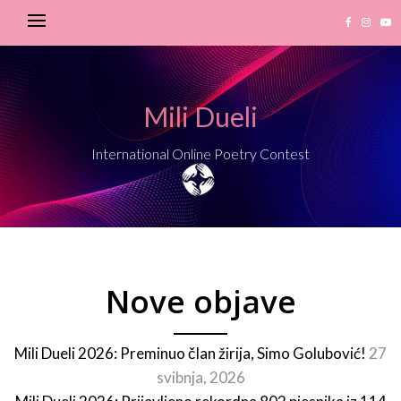
Mili Dueli
International Online Poetry Contest
Nove objave
Mili Dueli 2026: Preminuo član žirija, Simo Golubović!
27
svibnja, 2026