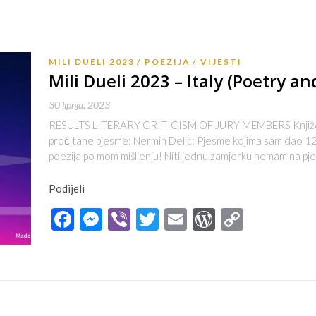
MILI DUELI 2023
POEZIJA
VIJESTI
Mili Dueli 2023 – Italy (Poetry and
30 lipnja, 2023
RESULTS LITERARY CRITICISM OF JURY MEMBERS Književna 
pročitane pjesme: Nermin Delić: Pjesme kojima sam dao 12
poezija po mom mišljenju! Niti jednu zamjerku nemam na p
Podijeli
Facebook
Messenger
Viber
Twitter
Email
WordPres
Copy
Link