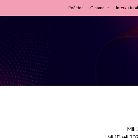
Početna
O nama
Interkultural
Mili
Mili Dueli 20