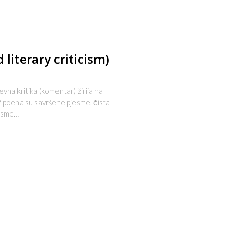
 literary criticism)
kritika (komentar) žirija na
 poena su savršene pjesme, čista
jesme…
s