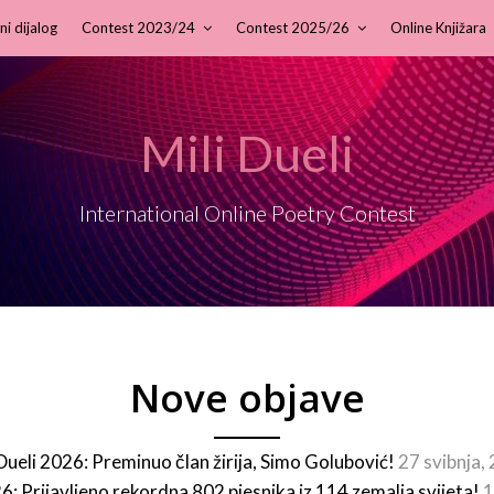
ni dijalog
Contest 2023/24
Contest 2025/26
Online Knjižara
Mili Dueli
International Online Poetry Contest
Nove objave
 Dueli 2026: Preminuo član žirija, Simo Golubović!
27 svibnja,
26: Prijavljeno rekordna 802 pjesnika iz 114 zemalja svijeta!
1