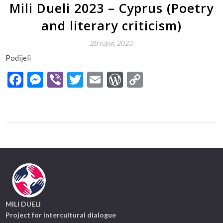
Mili Dueli 2023 – Cyprus (Poetry
and literary criticism)
28 rujna, 2023
Podijeli
Facebook
Messenger
Viber
Twitter
Email
WordPress
Copy
Link
MILI DUELI
Project for intercultural dialogue