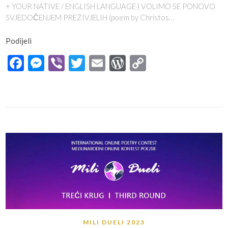
+ YOUR NATIVE / ENGLISH LANGUAGE ) VOLIMO SE PONOVO
SVJEDOČENJEM PREŽIVJELIH (poem by Christos…
Podijeli
Facebook
Messenger
Viber
Twitter
Email
WordPress
Copy
Link
MILI DUELI 2023