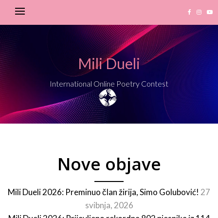
Mili Dueli
International Online Poetry Contest
Nove objave
Mili Dueli 2026: Preminuo član žirija, Simo Golubović!
27
svibnja, 2026