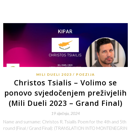
MILI DUELI 2023
POEZIJA
Christos Tsialis – Volimo se
ponovo svjedočenjem preživjelih
(Mili Dueli 2023 – Grand Final)
19 siječnja, 2024
Name and surname: Christos R. Tsiailis Poem for the 4th and 5th
round (Final / Grand Final): (TRANSLATION INTO MONTENEGRIN