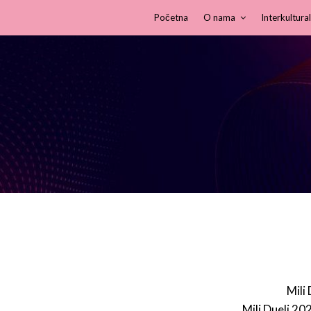
Početna
O nama
Interkultural
Mili
Mili Dueli 20