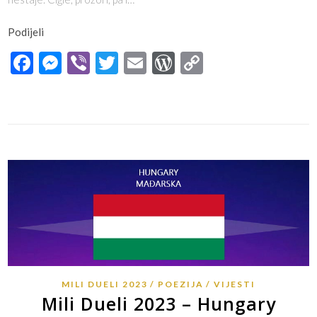
Podijeli
Facebook
Messenger
Viber
Twitter
Email
WordPress
Copy
Link
MILI DUELI 2023
POEZIJA
VIJESTI
Mili Dueli 2023 – Hungary