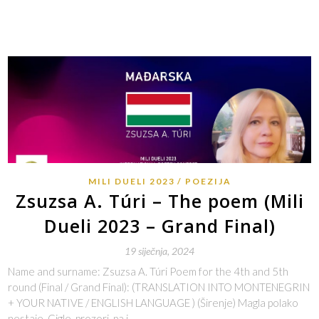
MILI DUELI 2023
POEZIJA
Zsuzsa A. Túri – The poem (Mili
Dueli 2023 – Grand Final)
19 siječnja, 2024
Name and surname: Zsuzsa A. Túri Poem for the 4th and 5th
round (Final / Grand Final): (TRANSLATION INTO MONTENEGRIN
+ YOUR NATIVE / ENGLISH LANGUAGE ) (Širenje) Magla polako
nestaje. Cigle, prozori, pa i…