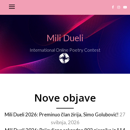
Mili Dueli
International Online Poetry Contest
Nove objave
Mili Dueli 2026: Preminuo član žirija, Simo Golubović!
27
svibnja, 2026