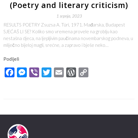
(Poetry and literary criticism)
1 srpnja, 2023
RESULTS POETRY Zsuzsa A. Túri, 1971. Mađarska, Budapest
SJEĆAŠ LI SE? Koliko smo vremena provele na groblju kao
nestašna djeca, na ljepljivim paučinama novembarskog podneva, u
mliječno bijeloj magli, srećne, a zapravo i bješe neko…
Podijeli
Facebook
Messenger
Viber
Twitter
Email
WordPress
Copy
Link