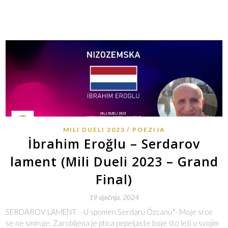
MILI DUELI 2023
POEZIJA
İbrahim Eroğlu – Serdarov
lament (Mili Dueli 2023 – Grand
Final)
19 siječnja, 2024
SERDAROV LAMENT -U spomen Serdaru Özcanu*- Moje srce
se ne smiruje; Zarobljena je ptica pepeljaste boje što leti u svojim