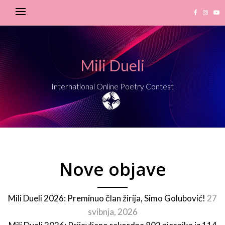
Mili Dueli
International Online Poetry Contest
Nove objave
Mili Dueli 2026: Preminuo član žirija, Simo Golubović!
27
svibnja, 2026