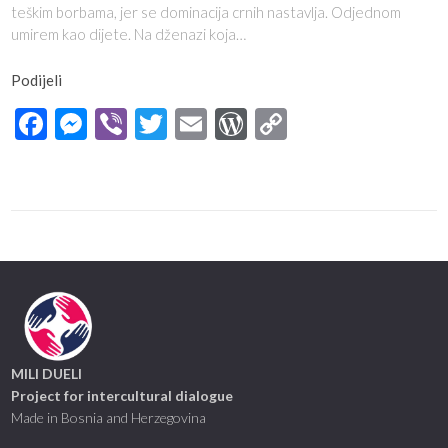
teškim borbama, jer se dominacija crnih nastavlja. Odjednom
umirem kao dijete. Na dženazi koja…
Podijeli
Facebook
Messenger
Viber
Twitter
Email
WordPress
Copy
Link
MILI DUELI
Project for intercultural dialogue
Made in Bosnia and Herzegovina