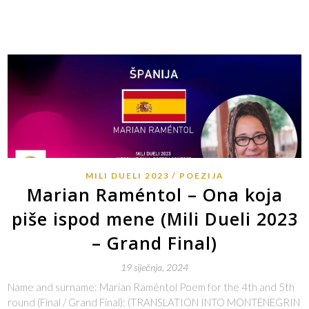
MILI DUELI 2023
POEZIJA
Marian Raméntol – Ona koja
piše ispod mene (Mili Dueli 2023
– Grand Final)
19 siječnja, 2024
Name and surname: Marian Raméntol Poem for the 4th and 5th
round (Final / Grand Final): (TRANSLATION INTO MONTENEGRIN