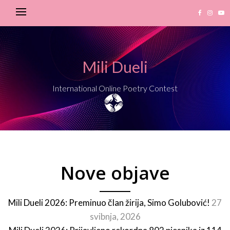
Mili Dueli
International Online Poetry Contest
Nove objave
Mili Dueli 2026: Preminuo član žirija, Simo Golubović!
27
svibnja, 2026