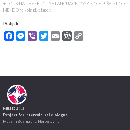
+ YOUR NATIVE / ENGLISH LANGUAGE ) ONA KOJA PIŠE ISPOD
MENE Ona koja piše ispod…
Podijeli
Facebook
Messenger
Viber
Twitter
Email
WordPress
Copy
Link
MILI DUELI
Project for intercultural dialogue
Made in Bosnia and Herzegovina